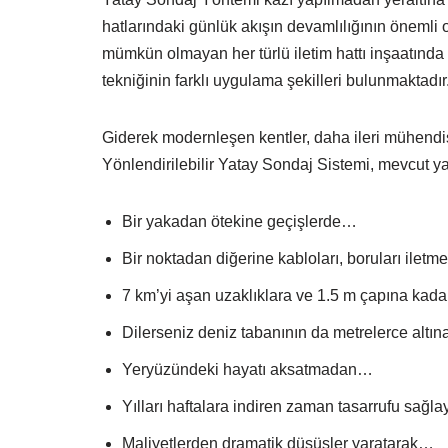
hatlarındaki günlük akışın devamlılığının öneml
mümkün olmayan her türlü iletim hattı inşaatın
tekniğinin farklı uygulama şekilleri bulunmaktadır
Giderek modernleşen kentler, daha ileri mühendisl
Yönlendirilebilir Yatay Sondaj Sistemi, mevcut y
Bir yakadan ötekine geçişlerde…
Bir noktadan diğerine kabloları, boruları ilet
7 km’yi aşan uzaklıklara ve 1.5 m çapına kada
Dilerseniz deniz tabanının da metrelerce altı
Yeryüzündeki hayatı aksatmadan…
Yılları haftalara indiren zaman tasarrufu sağ
Maliyetlerden dramatik düşüşler yaratarak…