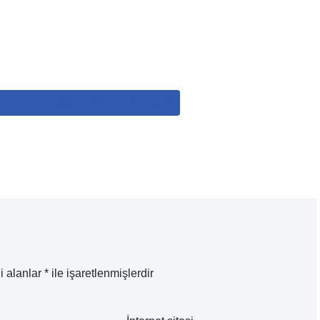
ATAY SONDAJ NASIL YAPILIR?
i alanlar
*
ile işaretlenmişlerdir