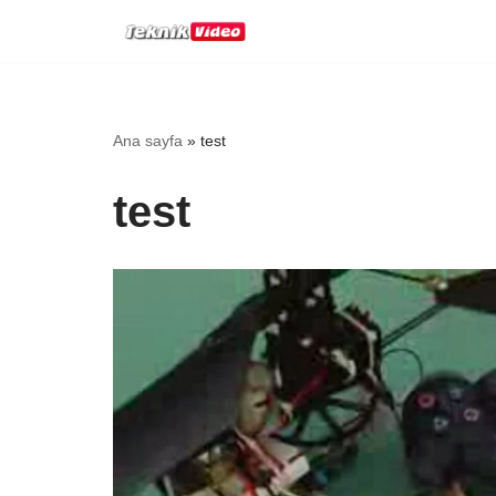
İçeriğe
geç
Ana sayfa
»
test
test