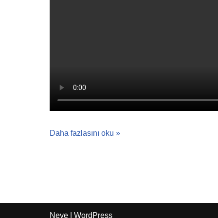
Daha fazlasını oku »
Neve
|
WordPress