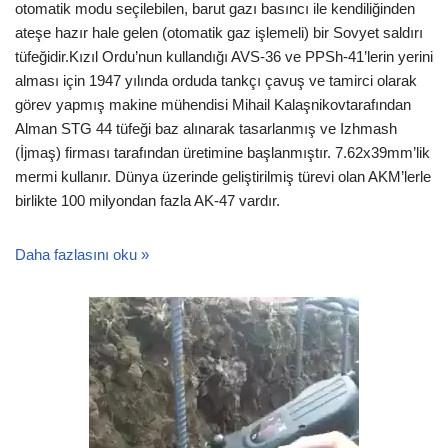
otomatik modu seçilebilen, barut gazı basıncı ile kendiliğinden
ateşe hazır hale gelen (otomatik gaz işlemeli) bir Sovyet saldırı
tüfeğidir.Kızıl Ordu’nun kullandığı AVS-36 ve PPSh-41’lerin yerini
alması için 1947 yılında orduda tankçı çavuş ve tamirci olarak
görev yapmış makine mühendisi Mihail Kalaşnikovtarafından
Alman STG 44 tüfeği baz alınarak tasarlanmış ve Izhmash
(İjmaş) firması tarafından üretimine başlanmıştır. 7.62x39mm’lik
mermi kullanır. Dünya üzerinde geliştirilmiş türevi olan AKM’lerle
birlikte 100 milyondan fazla AK-47 vardır.
Daha fazlasını oku »