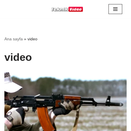
İçeriğe
geç
Ana sayfa
»
video
video