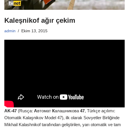
Kaleşnikof ağır çekim
admin
Ekim 13, 2015
AK-47
(Rusça:
А
втомат
К
алашникова
47
, Türkçe açılımı:
Otomatik Kalaşnikov Model 47), ilk olarak Sovyetler Birliğinde
Mikhail Kalashnikof tarafından geliştirilen, yarı otomatik ve tam