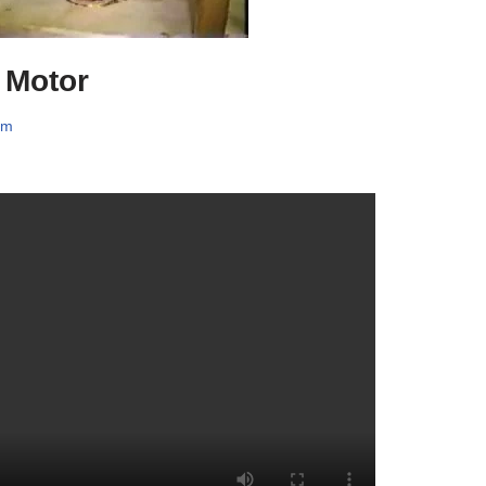
 Motor
um