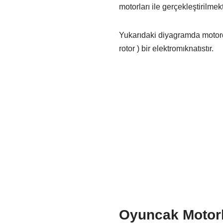
motorları ile gerçekleştirilmekt
Yukarıdaki diyagramda motorda
rotor ) bir elektromıknatıstır.
Oyuncak Motorl