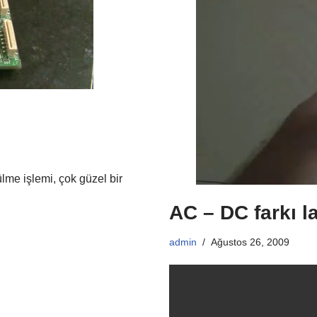
i
me işlemi, çok güzel bir
AC – DC farkı l
admin
Ağustos 26, 2009