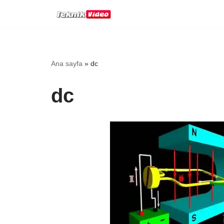
İçeriğe
geç
Ana sayfa
»
dc
dc