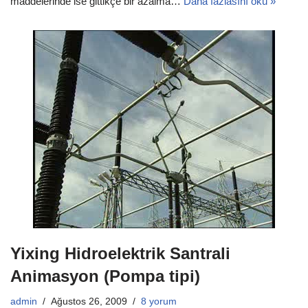
maddelerinde ise gittikçe bir azalma…
Daha fazlasını oku »
Yixing Hidroelektrik Santrali
Animasyon (Pompa tipi)
admin
Ağustos 26, 2009
8 yorum