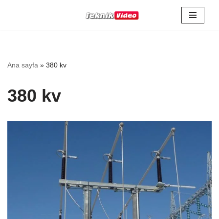
İçeriğe
geç
Ana sayfa
»
380 kv
380 kv