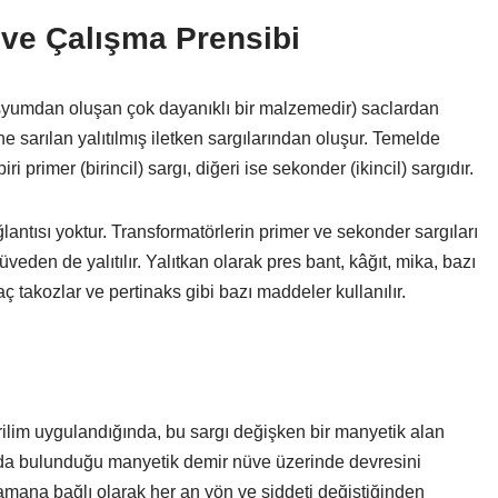
 ve Çalışma Prensibi
 silisyumdan oluşan çok dayanıklı bir malzemedir) saclardan
e sarılan yalıtılmış iletken sargılarından oluşur. Temelde
i primer (birincil) sargı, diğeri ise sekonder (ikincil) sargıdır.
ğlantısı yoktur. Transformatörlerin primer ve sekonder sargıları
 nüveden de yalıtılır. Yalıtkan olarak pres bant, kâğıt, mika, bazı
ç takozlar ve pertinaks gibi bazı maddeler kullanılır.
erilim uygulandığında, bu sargı değişken bir manyetik alan
n da bulunduğu manyetik demir nüve üzerinde devresini
zamana bağlı olarak her an yön ve şiddeti değiştiğinden