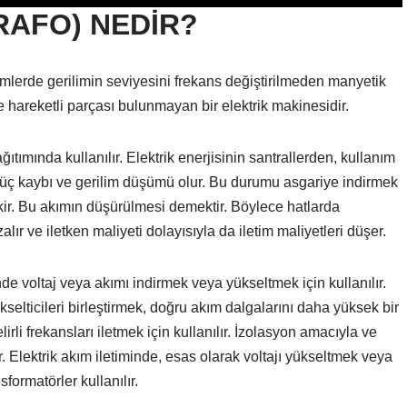
AFO) NEDİR?
emlerde gerilimin seviyesini frekans değiştirilmeden manyetik
 hareketli parçası bulunmayan bir elektrik makinesidir.
ğıtımında kullanılır. Elektrik enerjisinin santrallerden, kullanım
e güç kaybı ve gerilim düşümü olur. Bu durumu asgariye indirmek
rekir. Bu akımın düşürülmesi demektir. Böylece hatlarda
zalır ve iletken maliyeti dolayısıyla da iletim maliyetleri düşer.
nde voltaj veya akımı indirmek veya yükseltmek için kullanılır.
kselticileri birleştirmek, doğru akım dalgalarını daha yüksek bir
rli frekansları iletmek için kullanılır. İzolasyon amacıyla ve
r. Elektrik akım iletiminde, esas olarak voltajı yükseltmek veya
sformatörler kullanılır.