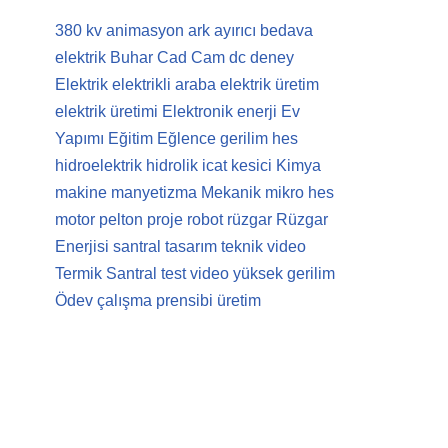
380 kv
animasyon
ark
ayırıcı
bedava
elektrik
Buhar
Cad Cam
dc
deney
Elektrik
elektrikli araba
elektrik üretim
elektrik üretimi
Elektronik
enerji
Ev
Yapımı
Eğitim
Eğlence
gerilim
hes
hidroelektrik
hidrolik
icat
kesici
Kimya
makine
manyetizma
Mekanik
mikro hes
motor
pelton
proje
robot
rüzgar
Rüzgar
Enerjisi
santral
tasarım
teknik video
Termik Santral
test
video
yüksek gerilim
Ödev
çalışma prensibi
üretim