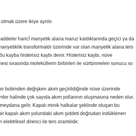
 olmak üzere ikiye ayrılır.
maddeler haricî manyetik alana maruz kaldıklarında geçici ya da
manyetiklik transformatör üzerinde var olan manyetik alana ters
Bu kayba histerisiz kaybı denir. Histerisiz kaybı, nüve
esi sırasında moleküllerin birbirleri ile sürtünmeleri sonucu ısı
 bir bobinden değişken akım geçirildiğinde nüve üzerinde
imler halinde çok sayıda akım yollarının oluşmasına neden olur.
meydana gelir. Kapalı minik halkalar şeklinde oluşan bu
 bir kapalı akım yolundaki akım şiddeti doğrudan indüklenen
elektriksel direnci ile ters orantılıdır.