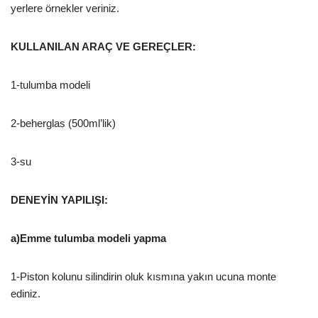
yerlere örnekler veriniz.
KULLANILAN ARAÇ VE GEREÇLER:
1-tulumba modeli
2-beherglas (500ml’lik)
3-su
DENEYİN YAPILIŞI:
a)Emme tulumba modeli yapma
1-Piston kolunu silindirin oluk kısmına yakın ucuna monte
ediniz.