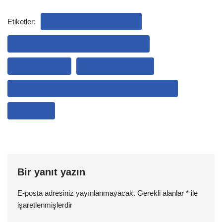
Etiketler:
EMME BASMA TULUMBA
EMME BASMA TULUMBA AÇIKLAMA
NASIL ÇALIŞIR
RÜZGAR ENERJISI
RÜZĞAR GÜLÜ VE EMME BASMA TULUMBA
SU TEMINI
Bir yanıt yazın
E-posta adresiniz yayınlanmayacak.
Gerekli alanlar
*
ile
işaretlenmişlerdir