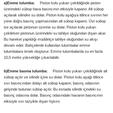
a)Emme tulumba:
Piston kolu yukarı çekildiğinde piston
üzerindeki sübop hava basıncının etkisiyle kapanır. Alt sübop
açılarak silindire su dolar. Piston kolu aşağıya itilince sıvının her
yöne doğru basınç yapmasından alt sübop kapanır. Üst subop
ise açılarak pistonun üzerine su dolar. Piston kolu yukarı
çekilirken pistonun üzerindeki su tahliye oluğundan dışarı akar.
Bu hareket yapıldığı müddetçe tahliye oluğundan su akışı
devam eder. Bahçelerde kullanılan tulumbalar emme
tulumbalara örnek oluşturur. Emme tulumbalarda su en fazla
10,5 metre yüksekliğe çıkarılabilir.
b)Emme basma tulumba:
Piston kolu yukarı çekildiğinde alt
sübop açılır ve silindir içine su dolar. Piston kolu aşağı itilince
sıvı basıncından dolayı alt sübop kapanır, basınç odasının
girişinde bulunan sübop açılır. Bu esnada silindir içindeki su
basınç odasına dolar. Basınç odasındaki havanın basıncının
etkisiyle sıvı tazyikle dışarı fışkırır.