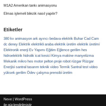
M1A2 Amerikan tankı animasyonu
Elmas işlemeli bilezik nasıl yapılır?
Etiketler
380 kv
animasyon
ark
ayırıcı
bedava elektrik
Buhar
Cad Cam
dc
deney
Elektrik
elektrikli araba
elektrik üretim
elektrik üretimi
Elektronik
enerji
Ev Yapımı
Eğitim
Eğlence
gerilim
hes
hidroelektrik
hidrolik
icat
kesici
Kimya
makine
manyetizma
Mekanik
mikro hes
motor
pelton
proje
robot
rüzgar
Rüzgar
Enerjisi
santral
tasarım
teknik video
Termik Santral
test
video
yüksek gerilim
Ödev
çalışma prensibi
üretim
Neve
|
WordPress
ile güçlendirilmiştir