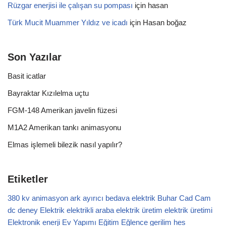
Rüzgar enerjisi ile çalışan su pompası
için
hasan
Türk Mucit Muammer Yıldız ve icadı
için
Hasan boğaz
Son Yazılar
Basit icatlar
Bayraktar Kızılelma uçtu
FGM-148 Amerikan javelin füzesi
M1A2 Amerikan tankı animasyonu
Elmas işlemeli bilezik nasıl yapılır?
Etiketler
380 kv
animasyon
ark
ayırıcı
bedava elektrik
Buhar
Cad Cam
dc
deney
Elektrik
elektrikli araba
elektrik üretim
elektrik üretimi
Elektronik
enerji
Ev Yapımı
Eğitim
Eğlence
gerilim
hes