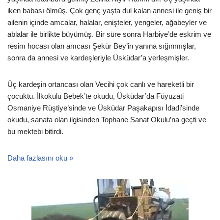
iken babası ölmüş. Çok genç yaşta dul kalan annesi ile geniş bir
ailenin içinde amcalar, halalar, enişteler, yengeler, ağabeyler ve
ablalar ile birlikte büyümüş. Bir süre sonra Harbiye’de eskrim ve
resim hocası olan amcası Şekür Bey’in yanına sığınmışlar,
sonra da annesi ve kardeşleriyle Üsküdar’a yerleşmişler.
Üç kardeşin ortancası olan Vecihi çok canlı ve hareketli bir
çocuktu. İlkokulu Bebek’te okudu, Üsküdar’da Füyuzati
Osmaniye Rüştiye’sinde ve Üsküdar Paşakapısı İdadi’sinde
okudu, sanata olan ilgisinden Tophane Sanat Okulu’na geçti ve
bu mektebi bitirdi.
Daha fazlasını oku »