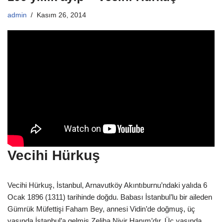
admin
Kasım 26, 2014
Vecihi Hürkuş
Vecihi Hürkuş, İstanbul, Arnavutköy Akıntıburnu’ndaki yalıda 6
Ocak 1896 (1311) tarihinde doğdu. Babası İstanbul’lu bir aileden
Gümrük Müfettişi Faham Bey, annesi Vidin’de doğmuş, üç
yaşında İstanbul’a gelmiş Zeliha Niyir Hanım’dır. Üç yaşında