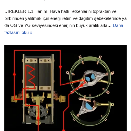
DİREKLER 1.1. Tanımı Hava hattı iletkenlerini topraktan ve
birbirinden yalıtmak için enerji iletim ve dağıtım şebekelerinde ya
da OG ve YG seviyesindeki enerjinin büyük aralıklarla…
Daha
fazlasını oku »