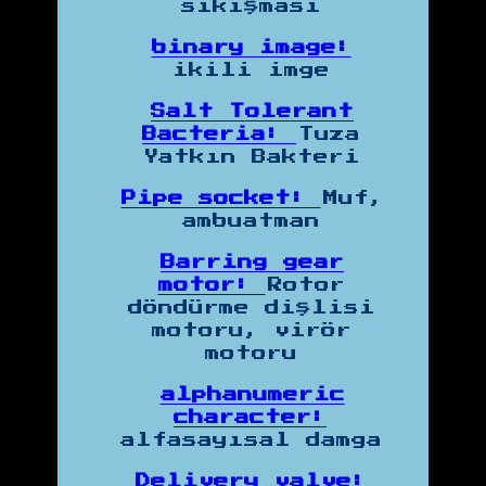
sıkışması
binary image:
ikili imge
Salt Tolerant
Bacteria:
Tuza
Yatkın Bakteri
Pipe socket:
Muf,
ambuatman
Barring gear
motor:
Rotor
döndürme dişlisi
motoru, virör
motoru
alphanumeric
character:
alfasayısal damga
Delivery valve: