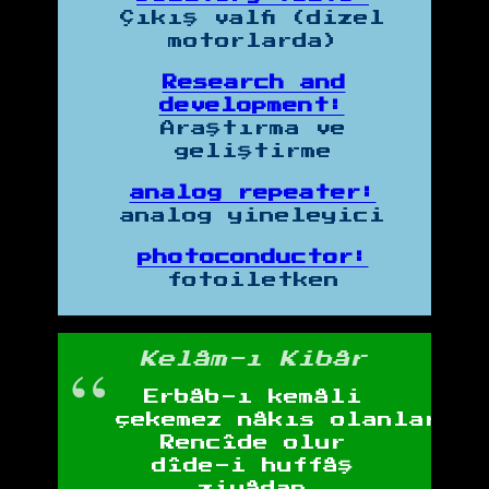
Çıkış valfi (dizel
motorlarda)
Research and
development:
Araştırma ve
geliştirme
analog repeater:
analog yineleyici
photoconductor:
fotoiletken
Kelâm-ı Kibâr
Erbâb-ı kemâli
çekemez nâkıs olanlar
Rencîde olur
dîde-i huffâş
ziyâdan