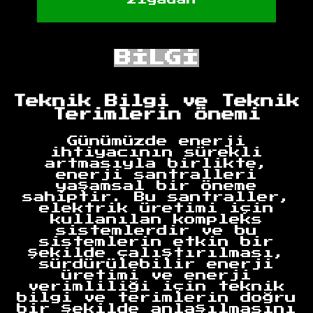
BİLGİ
Teknik Bilgi ve Teknik
Terimlerin Önemi
Günümüzde enerji
ihtiyacının sürekli
artmasıyla birlikte,
enerji santralleri
yaşamsal bir öneme
sahiptir. Bu santraller,
elektrik üretimi için
kullanılan kompleks
sistemlerdir ve bu
sistemlerin etkin bir
şekilde çalıştırılması,
sürdürülebilir enerji
üretimi ve enerji
verimliliği için teknik
bilgi ve terimlerin doğru
bir şekilde anlaşılmasını