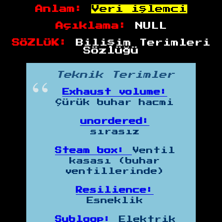
Anlam:
Veri işlemci
Açıklama:
NULL
SÖZLÜK:
Bilişim Terimleri
Sözlüğü
Teknik Terimler
Exhaust volume:
Çürük buhar hacmi
unordered:
sırasız
Steam box:
Ventil
kasası (buhar
ventillerinde)
Resilience:
Esneklik
Subloop:
Elektrik