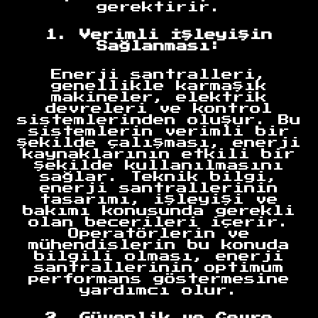
gerektirir.
1. Verimli İşleyişin
Sağlanması:
Enerji santralleri,
genellikle karmaşık
makineler, elektrik
devreleri ve kontrol
sistemlerinden oluşur. Bu
sistemlerin verimli bir
şekilde çalışması, enerji
kaynaklarının etkili bir
şekilde kullanılmasını
sağlar. Teknik bilgi,
enerji santrallerinin
tasarımı, işleyişi ve
bakımı konusunda gerekli
olan becerileri içerir.
Operatörlerin ve
mühendislerin bu konuda
bilgili olması, enerji
santrallerinin optimum
performans göstermesine
yardımcı olur.
2. Güvenlik ve Çevre