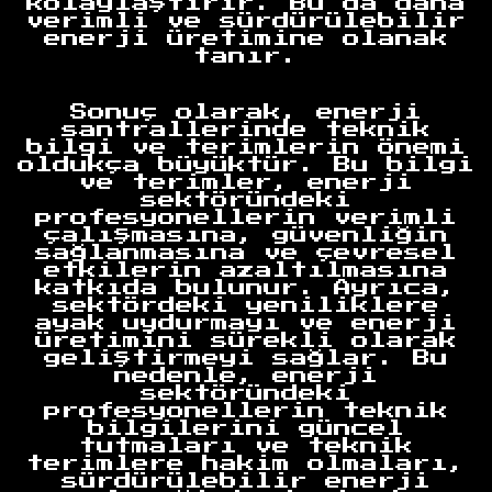
kolaylaştırır. Bu da daha
verimli ve sürdürülebilir
enerji üretimine olanak
tanır.
Anasayfa
Sonuç olarak, enerji
santrallerinde teknik
bilgi ve terimlerin önemi
oldukça büyüktür. Bu bilgi
ve terimler, enerji
sektöründeki
profesyonellerin verimli
çalışmasına, güvenliğin
sağlanmasına ve çevresel
etkilerin azaltılmasına
katkıda bulunur. Ayrıca,
sektördeki yeniliklere
ayak uydurmayı ve enerji
üretimini sürekli olarak
geliştirmeyi sağlar. Bu
nedenle, enerji
sektöründeki
profesyonellerin teknik
bilgilerini güncel
tutmaları ve teknik
terimlere hakim olmaları,
sürdürülebilir enerji