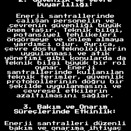
Duyarlılığı:
Enerji santrallerinde
çalışan personelin ve
çevrenin güvenliği büyük
önem taşır. Teknik bilgi,
potansiyel tehlikeleri
öngörmeye ve önlem almaya
yardımcı olur. Ayrıca,
çevre dostu teknolojilerin
uygulanması ve atık
yönetimi gibi konularda da
teknik bilgi büyük bir rol
oynar. Enerji
santrallerinde kullanılan
teknik terimler, güvenlik
protokollerinin doğru bir
şekilde uygulanmasını ve
çevresel etkilerin
azaltılmasını sağlar.
3. Bakım ve Onarım
Süreçlerinde Etkinlik:
Enerji santralleri düzenli
bakım ve onarıma ihtiyaç