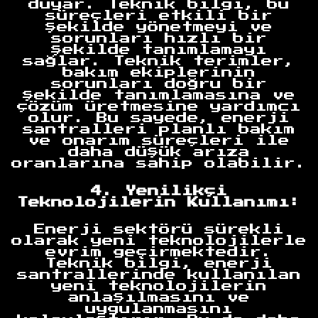
duyar. Teknik bilgi, bu
süreçleri etkili bir
şekilde yönetmeyi ve
sorunları hızlı bir
şekilde tanımlamayı
sağlar. Teknik terimler,
bakım ekiplerinin
sorunları doğru bir
şekilde tanımlamasına ve
çözüm üretmesine yardımcı
olur. Bu sayede, enerji
santralleri planlı bakım
ve onarım süreçleri ile
daha düşük arıza
oranlarına sahip olabilir.
4. Yenilikçi
Teknolojilerin Kullanımı:
Enerji sektörü sürekli
olarak yeni teknolojilerle
evrim geçirmektedir.
Teknik bilgi, enerji
santrallerinde kullanılan
yeni teknolojilerin
anlaşılmasını ve
uygulanmasını