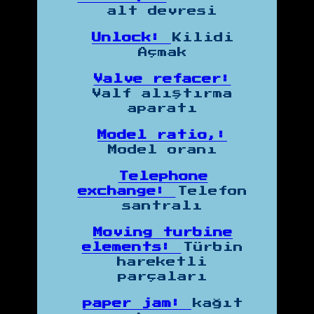
alt devresi
Unlock:
Kilidi
Açmak
Valve refacer:
Valf alıştırma
aparatı
Model ratio,:
Model oranı
Telephone
exchange:
Telefon
santralı
Moving turbine
elements:
Türbin
hareketli
parçaları
paper jam:
kağıt