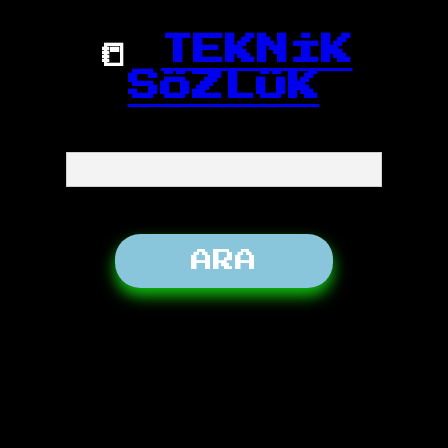
📒
TEKNİK
SÖZLÜK