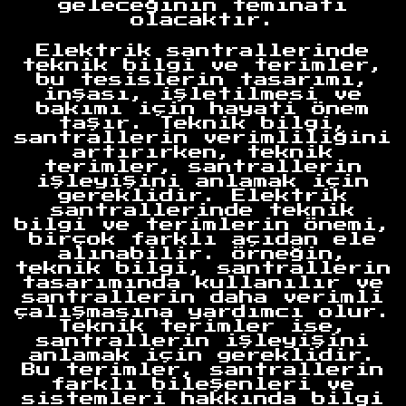
geleceğinin teminatı
olacaktır.
Elektrik santrallerinde
teknik bilgi ve terimler,
bu tesislerin tasarımı,
inşası, işletilmesi ve
bakımı için hayati önem
taşır. Teknik bilgi,
santrallerin verimliliğini
artırırken, teknik
terimler, santrallerin
işleyişini anlamak için
gereklidir. Elektrik
santrallerinde teknik
bilgi ve terimlerin önemi,
birçok farklı açıdan ele
alınabilir. Örneğin,
teknik bilgi, santrallerin
tasarımında kullanılır ve
santrallerin daha verimli
çalışmasına yardımcı olur.
Teknik terimler ise,
santrallerin işleyişini
anlamak için gereklidir.
Bu terimler, santrallerin
farklı bileşenleri ve
sistemleri hakkında bilgi