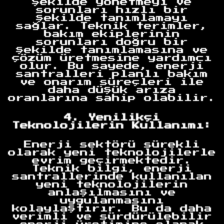
şekilde yönetmeyi ve
sorunları hızlı bir
şekilde tanımlamayı
sağlar. Teknik terimler,
bakım ekiplerinin
sorunları doğru bir
şekilde tanımlamasına ve
çözüm üretmesine yardımcı
olur. Bu sayede, enerji
santralleri planlı bakım
ve onarım süreçleri ile
daha düşük arıza
oranlarına sahip olabilir.
4. Yenilikçi
Teknolojilerin Kullanımı:
Enerji sektörü sürekli
olarak yeni teknolojilerle
evrim geçirmektedir.
Teknik bilgi, enerji
santrallerinde kullanılan
yeni teknolojilerin
anlaşılmasını ve
uygulanmasını
kolaylaştırır. Bu da daha
verimli ve sürdürülebilir