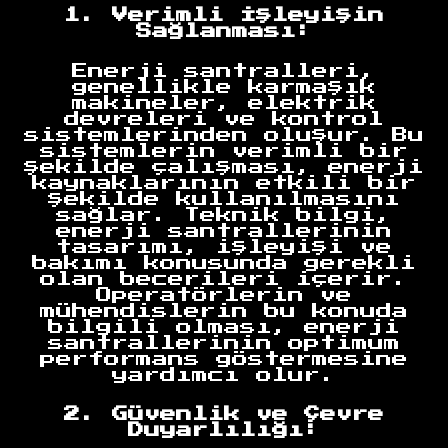
1. Verimli İşleyişin
Sağlanması:
Enerji santralleri,
genellikle karmaşık
makineler, elektrik
devreleri ve kontrol
sistemlerinden oluşur. Bu
sistemlerin verimli bir
şekilde çalışması, enerji
kaynaklarının etkili bir
şekilde kullanılmasını
sağlar. Teknik bilgi,
enerji santrallerinin
tasarımı, işleyişi ve
bakımı konusunda gerekli
olan becerileri içerir.
Operatörlerin ve
mühendislerin bu konuda
bilgili olması, enerji
santrallerinin optimum
performans göstermesine
yardımcı olur.
2. Güvenlik ve Çevre
Duyarlılığı: