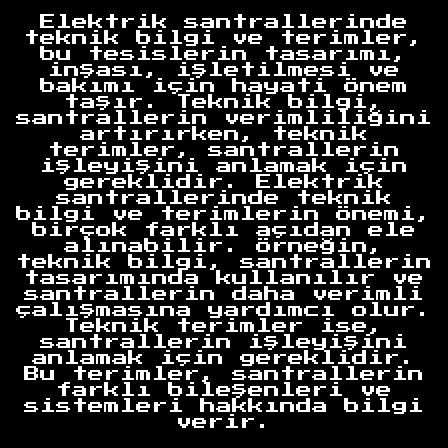
Elektrik santrallerinde
teknik bilgi ve terimler,
bu tesislerin tasarımı,
inşası, işletilmesi ve
bakımı için hayati önem
taşır. Teknik bilgi,
santrallerin verimliliğini
artırırken, teknik
terimler, santrallerin
işleyişini anlamak için
gereklidir. Elektrik
santrallerinde teknik
bilgi ve terimlerin önemi,
birçok farklı açıdan ele
alınabilir. Örneğin,
teknik bilgi, santrallerin
tasarımında kullanılır ve
santrallerin daha verimli
çalışmasına yardımcı olur.
Teknik terimler ise,
santrallerin işleyişini
anlamak için gereklidir.
Bu terimler, santrallerin
farklı bileşenleri ve
sistemleri hakkında bilgi
verir.