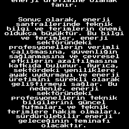
enerji üretimine olanak
tanır.
Anasayfa
Sonuç olarak, enerji
santrallerinde teknik
bilgi ve terimlerin önemi
oldukça büyüktür. Bu bilgi
ve terimler, enerji
sektöründeki
profesyonellerin verimli
çalışmasına, güvenliğin
sağlanmasına ve çevresel
etkilerin azaltılmasına
katkıda bulunur. Ayrıca,
sektördeki yeniliklere
ayak uydurmayı ve enerji
üretimini sürekli olarak
geliştirmeyi sağlar. Bu
nedenle, enerji
sektöründeki
profesyonellerin teknik
bilgilerini güncel
tutmaları ve teknik
terimlere hakim olmaları,
sürdürülebilir enerji
geleceğinin teminatı
olacaktır.