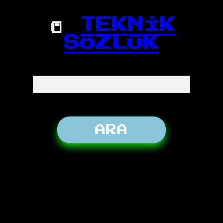
📒
TEKNİK
SÖZLÜK