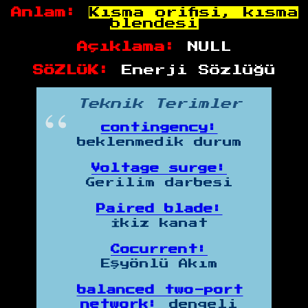
Anlam:
Kısma orifisi, kısma
blendesi
Açıklama:
NULL
SÖZLÜK:
Enerji Sözlüğü
Teknik Terimler
contingency:
beklenmedik durum
Voltage surge:
Gerilim darbesi
Paired blade:
İkiz kanat
Cocurrent:
Eşyönlü Akım
balanced two-port
network:
dengeli