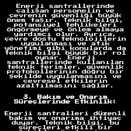
Enerji santrallerinde
çalışan personelin ve
çevrenin güvenliği büyük
önem taşır. Teknik bilgi,
potansiyel tehlikeleri
öngörmeye ve önlem almaya
yardımcı olur. Ayrıca,
çevre dostu teknolojilerin
uygulanması ve atık
yönetimi gibi konularda da
teknik bilgi büyük bir rol
oynar. Enerji
santrallerinde kullanılan
teknik terimler, güvenlik
protokollerinin doğru bir
şekilde uygulanmasını ve
çevresel etkilerin
azaltılmasını sağlar.
3. Bakım ve Onarım
Süreçlerinde Etkinlik:
Enerji santralleri düzenli
bakım ve onarıma ihtiyaç
duyar. Teknik bilgi, bu
süreçleri etkili bir