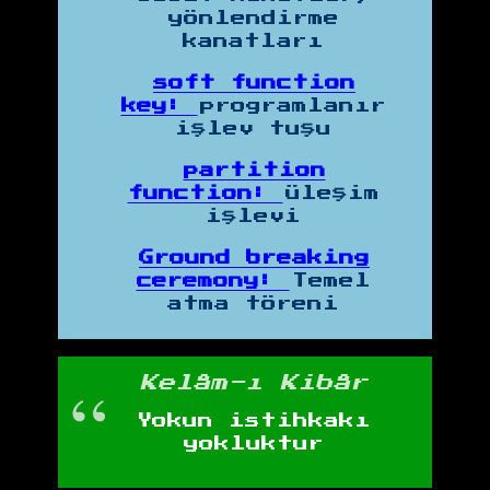
yönlendirme
kanatları
soft function
key:
programlanır
işlev tuşu
partition
function:
üleşim
işlevi
Ground breaking
ceremony:
Temel
atma töreni
Kelâm-ı Kibâr
Yokun istihkakı
yokluktur