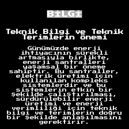
BİLGİ
Teknik Bilgi ve Teknik
Terimlerin Önemi
Günümüzde enerji
ihtiyacının sürekli
artmasıyla birlikte,
enerji santralleri
yaşamsal bir öneme
sahiptir. Bu santraller,
elektrik üretimi için
kullanılan kompleks
sistemlerdir ve bu
sistemlerin etkin bir
şekilde çalıştırılması,
sürdürülebilir enerji
üretimi ve enerji
verimliliği için teknik
bilgi ve terimlerin doğru
bir şekilde anlaşılmasını
gerektirir.