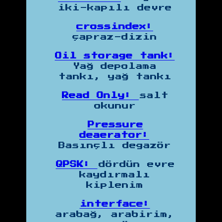
iki-kapılı devre
crossindex:
çapraz-dizin
Oil storage tank:
Yağ depolama
tankı, yağ tankı
Read Only:
salt
okunur
Pressure
deaerator:
Basınçlı degazör
QPSK:
dördün evre
kaydırmalı
kiplenim
interface:
arabağ, arabirim,