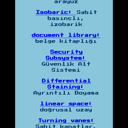
arayüz
Isobaric:
Sabit
basınçlı,
izobarik
document library:
belge kitaplığı
Security
Subsystem:
Güvenlik Alt
Sistemi
Differential
Staining:
Ayrıntılı Boyama
linear space:
doğrusal uzay
Turning vanes:
Sabit kanatlar,