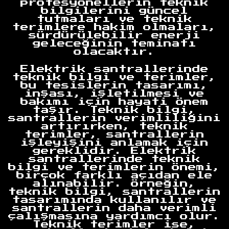
profesyonellerin teknik
bilgilerini güncel
tutmaları ve teknik
terimlere hakim olmaları,
sürdürülebilir enerji
geleceğinin teminatı
olacaktır.
Elektrik santrallerinde
teknik bilgi ve terimler,
bu tesislerin tasarımı,
inşası, işletilmesi ve
bakımı için hayati önem
taşır. Teknik bilgi,
santrallerin verimliliğini
artırırken, teknik
terimler, santrallerin
işleyişini anlamak için
gereklidir. Elektrik
santrallerinde teknik
bilgi ve terimlerin önemi,
birçok farklı açıdan ele
alınabilir. Örneğin,
teknik bilgi, santrallerin
tasarımında kullanılır ve
santrallerin daha verimli
çalışmasına yardımcı olur.
Teknik terimler ise,