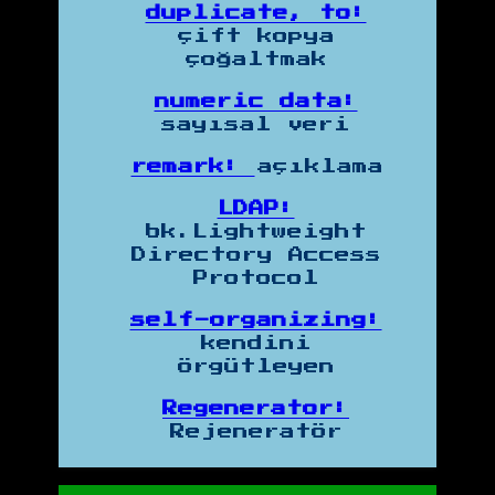
duplicate, to:
çift kopya
çoğaltmak
numeric data:
sayısal veri
remark:
açıklama
LDAP:
bk.Lightweight
Directory Access
Protocol
self-organizing:
kendini
örgütleyen
Regenerator:
Rejeneratör