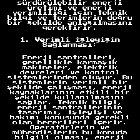
sürdürülebilir enerji
üretimi ve enerji
verimliliği için teknik
bilgi ve terimlerin doğru
bir şekilde anlaşılmasını
gerektirir.
1. Verimli İşleyişin
Sağlanması:
Enerji santralleri,
genellikle karmaşık
makineler, elektrik
devreleri ve kontrol
sistemlerinden oluşur. Bu
sistemlerin verimli bir
şekilde çalışması, enerji
kaynaklarının etkili bir
şekilde kullanılmasını
sağlar. Teknik bilgi,
enerji santrallerinin
tasarımı, işleyişi ve
bakımı konusunda gerekli
olan becerileri içerir.
Operatörlerin ve
mühendislerin bu konuda
bilgili olması, enerji