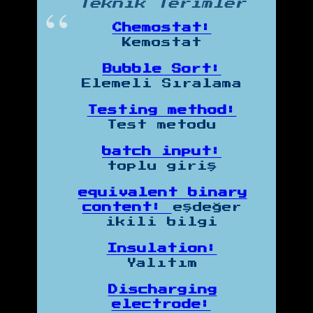
Teknik Terimler
Chemostat:
Kemostat
Bubble Sort:
Elemeli Sıralama
Testing method:
Test metodu
batch input:
toplu giriş
equivalent binary
content:
eşdeğer
ikili bilgi
Insulation:
Yalıtım
Discharging
electrode: