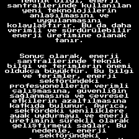
Teknik bilgi, enerji
santrallerinde kullanılan
yeni teknolojilerin
anlaşılmasını ve
uygulanmasını
kolaylaştırır. Bu da daha
verimli ve sürdürülebilir
enerji üretimine olanak
tanır.
Sonuç olarak, enerji
santrallerinde teknik
bilgi ve terimlerin önemi
Anasayfa
oldukça büyüktür. Bu bilgi
ve terimler, enerji
sektöründeki
profesyonellerin verimli
çalışmasına, güvenliğin
sağlanmasına ve çevresel
etkilerin azaltılmasına
katkıda bulunur. Ayrıca,
sektördeki yeniliklere
ayak uydurmayı ve enerji
üretimini sürekli olarak
geliştirmeyi sağlar. Bu
nedenle, enerji
sektöründeki