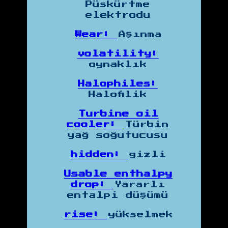
Püskürtme
elektrodu
Wear:
Aşınma
volatility:
oynaklık
Halophiles:
Halofilik
Turbine oil
cooler:
Türbin
yağ soğutucusu
hidden:
gizli
Usable enthalpy
drop:
Yararlı
entalpi düşümü
rise:
yükselmek