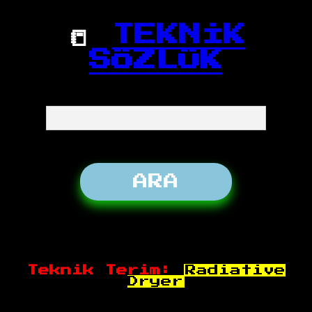
📒
TEKNİK
SÖZLÜK
Teknik Terim:
Radiative
Dryer