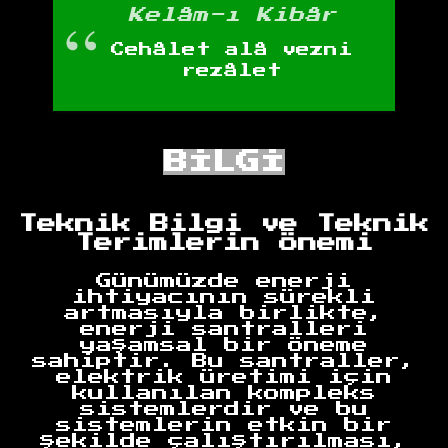
Kelâm-ı Kibâr
Cehâlet alâ vezni
rezâlet
BİLGİ
Teknik Bilgi ve Teknik
Terimlerin Önemi
Günümüzde enerji
ihtiyacının sürekli
artmasıyla birlikte,
enerji santralleri
yaşamsal bir öneme
sahiptir. Bu santraller,
elektrik üretimi için
kullanılan kompleks
sistemlerdir ve bu
sistemlerin etkin bir
şekilde çalıştırılması,