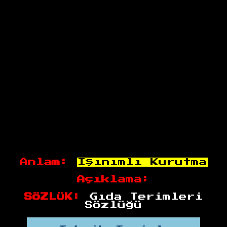
Anlam:
Işınımlı Kurutma
Açıklama:
SÖZLÜK:
Gıda Terimleri
Sözlüğü