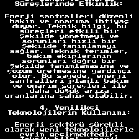
Süreçlerinde Etkinlik:
Enerji santralleri düzenli
bakım ve onarıma ihtiyaç
duyar. Teknik bilgi, bu
süreçleri etkili bir
şekilde yönetmeyi ve
sorunları hızlı bir
şekilde tanımlamayı
sağlar. Teknik terimler,
bakım ekiplerinin
sorunları doğru bir
şekilde tanımlamasına ve
çözüm üretmesine yardımcı
olur. Bu sayede, enerji
santralleri planlı bakım
ve onarım süreçleri ile
daha düşük arıza
oranlarına sahip olabilir.
4. Yenilikçi
Teknolojilerin Kullanımı:
Enerji sektörü sürekli
olarak yeni teknolojilerle
evrim geçirmektedir.