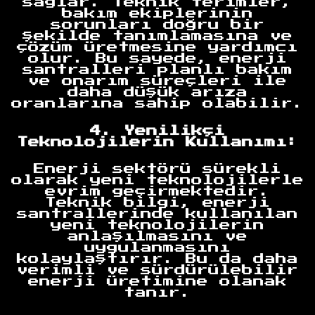
sağlar. Teknik terimler,
bakım ekiplerinin
sorunları doğru bir
şekilde tanımlamasına ve
çözüm üretmesine yardımcı
olur. Bu sayede, enerji
santralleri planlı bakım
ve onarım süreçleri ile
daha düşük arıza
oranlarına sahip olabilir.
4. Yenilikçi
Teknolojilerin Kullanımı:
Enerji sektörü sürekli
olarak yeni teknolojilerle
evrim geçirmektedir.
Teknik bilgi, enerji
santrallerinde kullanılan
yeni teknolojilerin
anlaşılmasını ve
uygulanmasını
kolaylaştırır. Bu da daha
verimli ve sürdürülebilir
enerji üretimine olanak
tanır.