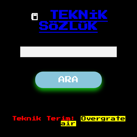
📒
TEKNİK
SÖZLÜK
Teknik Terim:
Overgrate
air