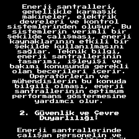
Enerji santralleri,
genellikle karmaşık
makineler, elektrik
devreleri ve kontrol
sistemlerinden oluşur. Bu
sistemlerin verimli bir
şekilde çalışması, enerji
kaynaklarının etkili bir
şekilde kullanılmasını
sağlar. Teknik bilgi,
enerji santrallerinin
tasarımı, işleyişi ve
bakımı konusunda gerekli
olan becerileri içerir.
Operatörlerin ve
mühendislerin bu konuda
bilgili olması, enerji
santrallerinin optimum
performans göstermesine
yardımcı olur.
2. Güvenlik ve Çevre
Duyarlılığı:
Enerji santrallerinde
çalışan personelin ve