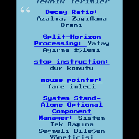
Teknik Terimler
Decay Ratio:
Azalma, Zayıflama
Oranı
Split-Horizon
Processing:
Yatay
Ayırma İşlemi
stop instruction:
dur komutu
mouse pointer:
fare imleci
System Stand-
Alone Optional
Component
Manager:
Sistem
Tek Başına
Seçmeli Bileşen
Yöneticisi