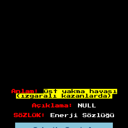
Anlam:
Üst yakma havası
(ızgaralı kazanlarda)
Açıklama:
NULL
SÖZLÜK:
Enerji Sözlüğü