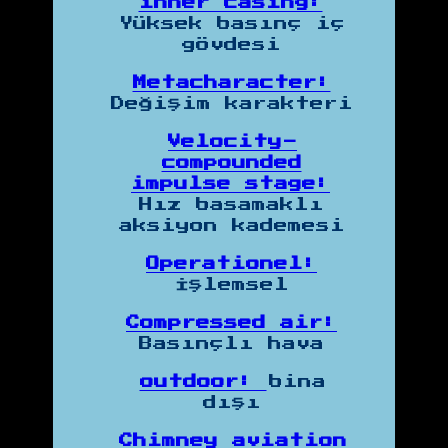
inner casing:
Yüksek basınç iç
gövdesi
Metacharacter:
Değişim karakteri
Velocity-
compounded
impulse stage:
Hız basamaklı
aksiyon kademesi
Operationel:
İşlemsel
Compressed air:
Basınçlı hava
outdoor:
bina
dışı
Chimney aviation