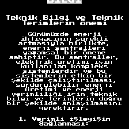
Teknik Bilgi ve Teknik
Terimlerin Önemi
Günümüzde enerji
ihtiyacının sürekli
artmasıyla birlikte,
enerji santralleri
yaşamsal bir öneme
sahiptir. Bu santraller,
elektrik üretimi için
kullanılan kompleks
sistemlerdir ve bu
sistemlerin etkin bir
şekilde çalıştırılması,
sürdürülebilir enerji
üretimi ve enerji
verimliliği için teknik
bilgi ve terimlerin doğru
bir şekilde anlaşılmasını
gerektirir.
1. Verimli İşleyişin
Sağlanması: