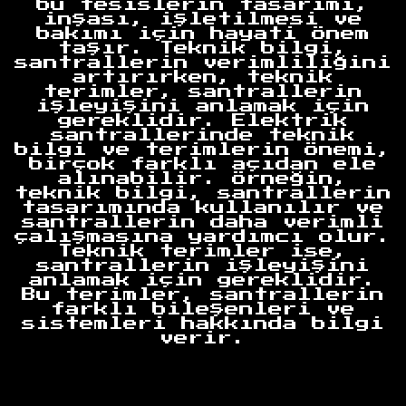
bu tesislerin tasarımı,
inşası, işletilmesi ve
bakımı için hayati önem
taşır. Teknik bilgi,
santrallerin verimliliğini
artırırken, teknik
terimler, santrallerin
işleyişini anlamak için
gereklidir. Elektrik
santrallerinde teknik
bilgi ve terimlerin önemi,
birçok farklı açıdan ele
alınabilir. Örneğin,
teknik bilgi, santrallerin
tasarımında kullanılır ve
santrallerin daha verimli
çalışmasına yardımcı olur.
Teknik terimler ise,
santrallerin işleyişini
anlamak için gereklidir.
Bu terimler, santrallerin
farklı bileşenleri ve
sistemleri hakkında bilgi
verir.