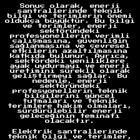
Anasayfa
Sonuç olarak, enerji
santrallerinde teknik
bilgi ve terimlerin önemi
oldukça büyüktür. Bu bilgi
ve terimler, enerji
sektöründeki
profesyonellerin verimli
çalışmasına, güvenliğin
sağlanmasına ve çevresel
etkilerin azaltılmasına
katkıda bulunur. Ayrıca,
sektördeki yeniliklere
ayak uydurmayı ve enerji
üretimini sürekli olarak
geliştirmeyi sağlar. Bu
nedenle, enerji
sektöründeki
profesyonellerin teknik
bilgilerini güncel
tutmaları ve teknik
terimlere hakim olmaları,
sürdürülebilir enerji
geleceğinin teminatı
olacaktır.
Elektrik santrallerinde
teknik bilgi ve terimler,