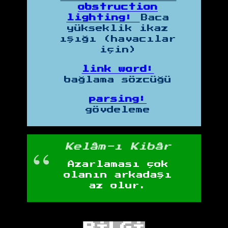
obstruction
lighting:
Baca
yükseklik ikaz
ışığı (havacılar
için)
link word:
bağlama sözcüğü
parsing:
gövdeleme
Kelâm-ı Kibâr
Azarlaması çok
olanın arkadaşı
az olur.
BİLGİ