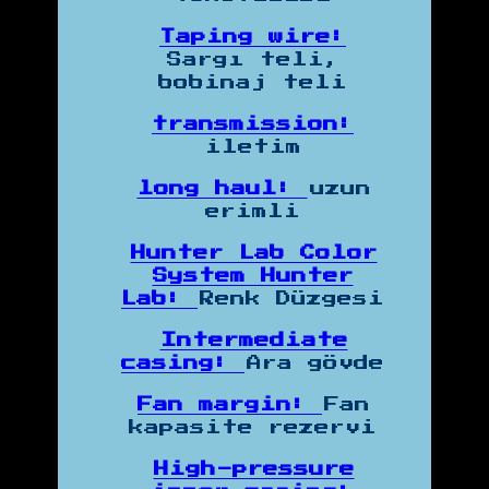
Taping wire:
Sargı teli,
bobinaj teli
transmission:
iletim
long haul:
uzun
erimli
Hunter Lab Color
System Hunter
Lab:
Renk Düzgesi
Intermediate
casing:
Ara gövde
Fan margin:
Fan
kapasite rezervi
High-pressure