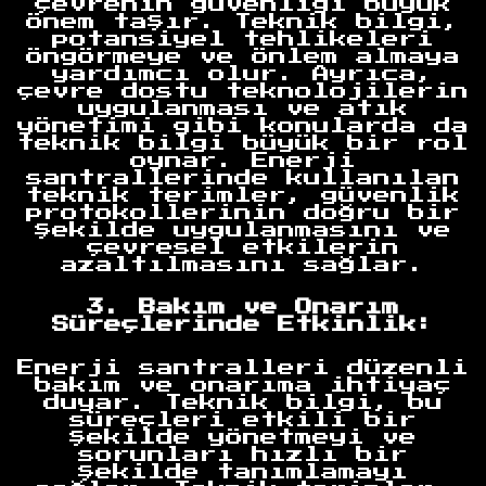
çevrenin güvenliği büyük
önem taşır. Teknik bilgi,
potansiyel tehlikeleri
öngörmeye ve önlem almaya
yardımcı olur. Ayrıca,
çevre dostu teknolojilerin
uygulanması ve atık
yönetimi gibi konularda da
teknik bilgi büyük bir rol
oynar. Enerji
santrallerinde kullanılan
teknik terimler, güvenlik
protokollerinin doğru bir
şekilde uygulanmasını ve
çevresel etkilerin
azaltılmasını sağlar.
3. Bakım ve Onarım
Süreçlerinde Etkinlik:
Enerji santralleri düzenli
bakım ve onarıma ihtiyaç
duyar. Teknik bilgi, bu
süreçleri etkili bir
şekilde yönetmeyi ve
sorunları hızlı bir
şekilde tanımlamayı