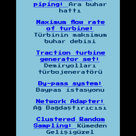
piping:
Ara buhar
hattı
Maximum flow rate
of turbine:
Türbinin maksimum
buhar debisi
Traction turbine
generator set:
Demiryolları
türbojeneratörü
By-pass system:
Baypas istasyonu
Network Adapter:
Ağ Bağdaştırıcısı
Clustered Random
Sampling:
Kümeden
Gelişigüzel