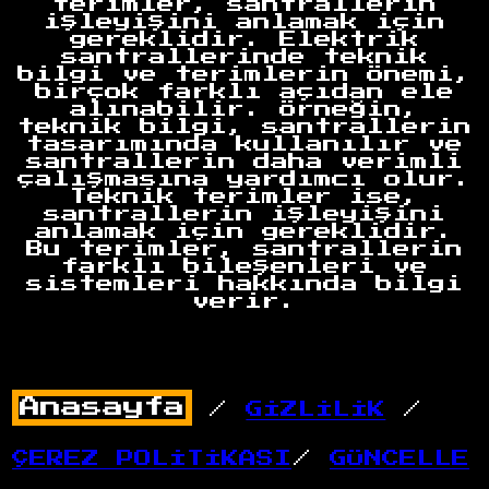
terimler, santrallerin
işleyişini anlamak için
gereklidir. Elektrik
santrallerinde teknik
bilgi ve terimlerin önemi,
birçok farklı açıdan ele
alınabilir. Örneğin,
teknik bilgi, santrallerin
tasarımında kullanılır ve
santrallerin daha verimli
çalışmasına yardımcı olur.
Teknik terimler ise,
santrallerin işleyişini
anlamak için gereklidir.
Bu terimler, santrallerin
farklı bileşenleri ve
sistemleri hakkında bilgi
verir.
/
GİZLİLİK
/
ÇEREZ POLİTİKASI
/
GÜNCELLE