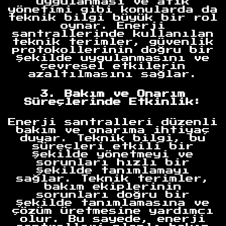
uygulanması ve atık
yönetimi gibi konularda da
teknik bilgi büyük bir rol
oynar. Enerji
santrallerinde kullanılan
teknik terimler, güvenlik
protokollerinin doğru bir
şekilde uygulanmasını ve
çevresel etkilerin
azaltılmasını sağlar.
3. Bakım ve Onarım
Süreçlerinde Etkinlik:
Enerji santralleri düzenli
bakım ve onarıma ihtiyaç
duyar. Teknik bilgi, bu
süreçleri etkili bir
şekilde yönetmeyi ve
sorunları hızlı bir
şekilde tanımlamayı
sağlar. Teknik terimler,
bakım ekiplerinin
sorunları doğru bir
şekilde tanımlamasına ve
çözüm üretmesine yardımcı
olur. Bu sayede, enerji