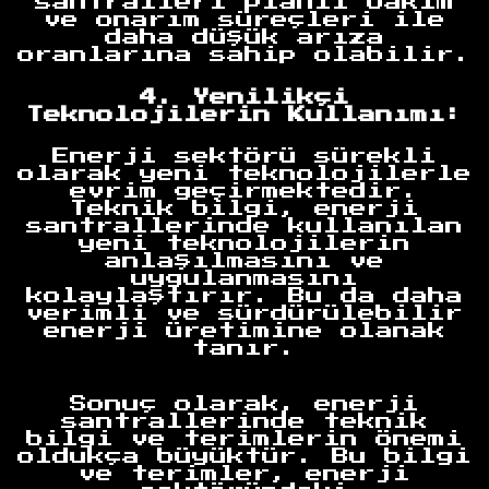
santralleri planlı bakım
ve onarım süreçleri ile
daha düşük arıza
oranlarına sahip olabilir.
4. Yenilikçi
Teknolojilerin Kullanımı:
Enerji sektörü sürekli
olarak yeni teknolojilerle
evrim geçirmektedir.
Teknik bilgi, enerji
santrallerinde kullanılan
yeni teknolojilerin
anlaşılmasını ve
uygulanmasını
kolaylaştırır. Bu da daha
verimli ve sürdürülebilir
enerji üretimine olanak
Anasayfa
tanır.
Sonuç olarak, enerji
santrallerinde teknik
bilgi ve terimlerin önemi
oldukça büyüktür. Bu bilgi
ve terimler, enerji