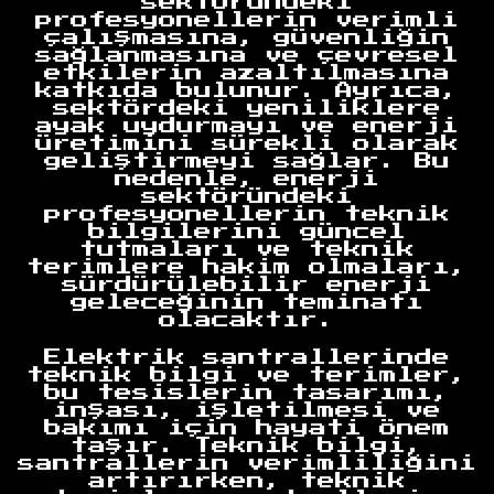
sektöründeki
profesyonellerin verimli
çalışmasına, güvenliğin
sağlanmasına ve çevresel
etkilerin azaltılmasına
katkıda bulunur. Ayrıca,
sektördeki yeniliklere
ayak uydurmayı ve enerji
üretimini sürekli olarak
geliştirmeyi sağlar. Bu
nedenle, enerji
sektöründeki
profesyonellerin teknik
bilgilerini güncel
tutmaları ve teknik
terimlere hakim olmaları,
sürdürülebilir enerji
geleceğinin teminatı
olacaktır.
Elektrik santrallerinde
teknik bilgi ve terimler,
bu tesislerin tasarımı,
inşası, işletilmesi ve
bakımı için hayati önem
taşır. Teknik bilgi,
santrallerin verimliliğini
artırırken, teknik