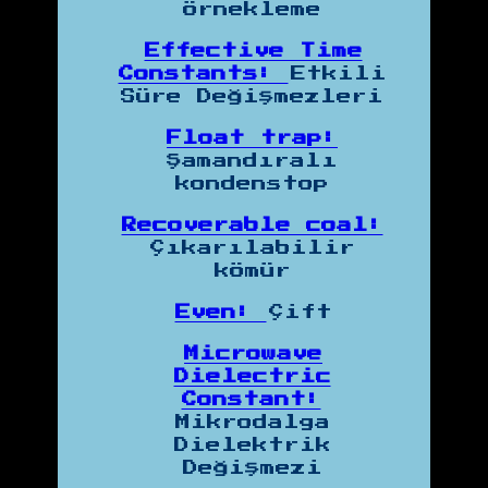
Örnekleme
Effective Time
Constants:
Etkili
Süre Değişmezleri
Float trap:
Şamandıralı
kondenstop
Recoverable coal:
Çıkarılabilir
kömür
Even:
Çift
Microwave
Dielectric
Constant:
Mikrodalga
Dielektrik
Değişmezi