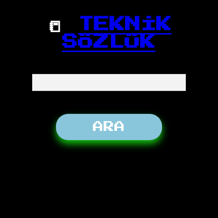
📒
TEKNİK
SÖZLÜK