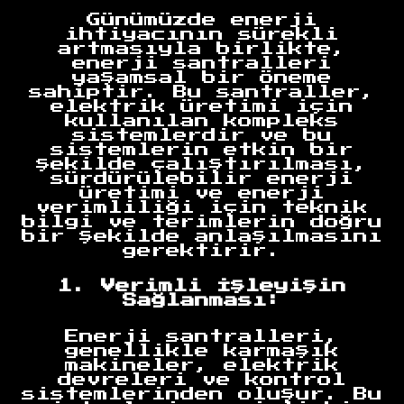
Günümüzde enerji
ihtiyacının sürekli
artmasıyla birlikte,
enerji santralleri
yaşamsal bir öneme
sahiptir. Bu santraller,
elektrik üretimi için
kullanılan kompleks
sistemlerdir ve bu
sistemlerin etkin bir
şekilde çalıştırılması,
sürdürülebilir enerji
üretimi ve enerji
verimliliği için teknik
bilgi ve terimlerin doğru
bir şekilde anlaşılmasını
gerektirir.
1. Verimli İşleyişin
Sağlanması:
Enerji santralleri,
genellikle karmaşık
makineler, elektrik
devreleri ve kontrol
sistemlerinden oluşur. Bu