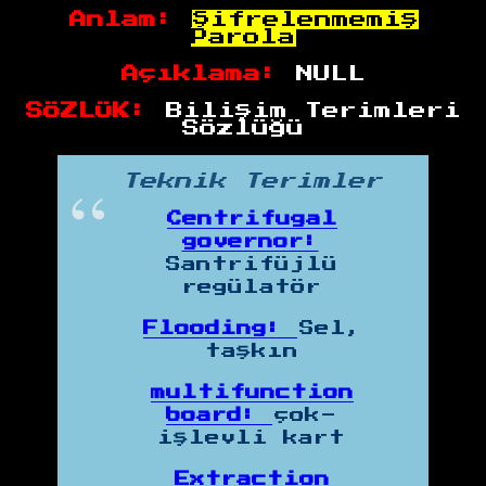
Anlam:
Şifrelenmemiş
Parola
Açıklama:
NULL
SÖZLÜK:
Bilişim Terimleri
Sözlüğü
Teknik Terimler
Centrifugal
governor:
Santrifüjlü
regülatör
Flooding:
Sel,
taşkın
multifunction
board:
çok-
işlevli kart
Extraction