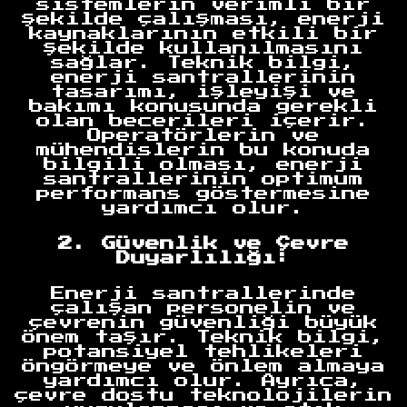
sistemlerin verimli bir
şekilde çalışması, enerji
kaynaklarının etkili bir
şekilde kullanılmasını
sağlar. Teknik bilgi,
enerji santrallerinin
tasarımı, işleyişi ve
bakımı konusunda gerekli
olan becerileri içerir.
Operatörlerin ve
mühendislerin bu konuda
bilgili olması, enerji
santrallerinin optimum
performans göstermesine
yardımcı olur.
2. Güvenlik ve Çevre
Duyarlılığı:
Enerji santrallerinde
çalışan personelin ve
çevrenin güvenliği büyük
önem taşır. Teknik bilgi,
potansiyel tehlikeleri
öngörmeye ve önlem almaya
yardımcı olur. Ayrıca,
çevre dostu teknolojilerin