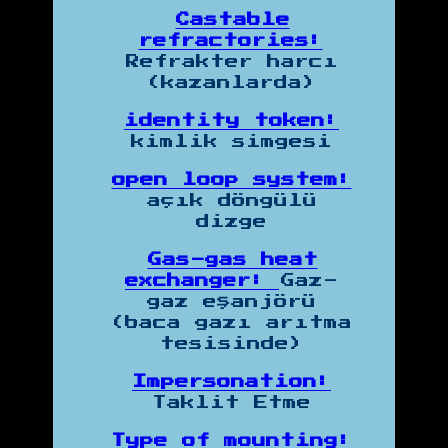
Castable
refractories:
Refrakter harcı
(kazanlarda)
identity token:
kimlik simgesi
open loop system:
açık döngülü
dizge
Gas-gas heat
exchanger:
Gaz-
gaz eşanjörü
(baca gazı arıtma
tesisinde)
Impersonation:
Taklit Etme
Type of mounting: