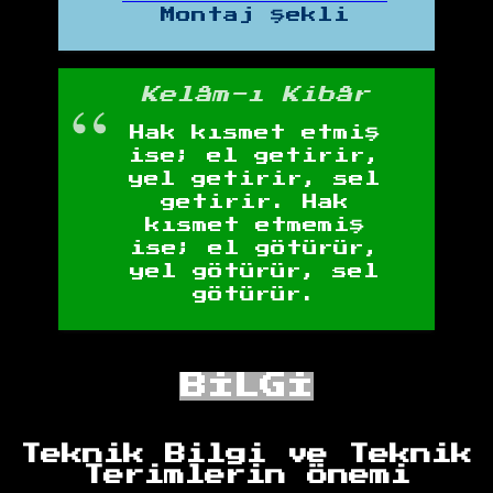
Montaj şekli
Kelâm-ı Kibâr
Hak kısmet etmiş
ise; el getirir,
yel getirir, sel
getirir. Hak
kısmet etmemiş
ise; el götürür,
yel götürür, sel
götürür.
BİLGİ
Teknik Bilgi ve Teknik
Terimlerin Önemi