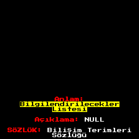
Anlam:
Bilgilendirilecekler
Listesi
Açıklama:
NULL
SÖZLÜK:
Bilişim Terimleri
Sözlüğü