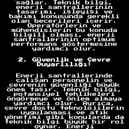
sağlar. Teknik bilgi,
enerji santrallerinin
tasarımı, işleyişi ve
bakımı konusunda gerekli
olan becerileri içerir.
Operatörlerin ve
mühendislerin bu konuda
bilgili olması, enerji
santrallerinin optimum
performans göstermesine
yardımcı olur.
2. Güvenlik ve Çevre
Duyarlılığı:
Enerji santrallerinde
çalışan personelin ve
çevrenin güvenliği büyük
önem taşır. Teknik bilgi,
potansiyel tehlikeleri
öngörmeye ve önlem almaya
yardımcı olur. Ayrıca,
çevre dostu teknolojilerin
uygulanması ve atık
yönetimi gibi konularda da
teknik bilgi büyük bir rol
oynar. Enerji