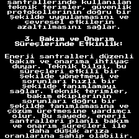
santrallerinde kullanılan
teknik terimler, güvenlik
protokollerinin doğru bir
şekilde uygulanmasını ve
çevresel etkilerin
azaltılmasını sağlar.
3. Bakım ve Onarım
Süreçlerinde Etkinlik:
Enerji santralleri düzenli
bakım ve onarıma ihtiyaç
duyar. Teknik bilgi, bu
süreçleri etkili bir
şekilde yönetmeyi ve
sorunları hızlı bir
şekilde tanımlamayı
sağlar. Teknik terimler,
bakım ekiplerinin
sorunları doğru bir
şekilde tanımlamasına ve
çözüm üretmesine yardımcı
olur. Bu sayede, enerji
santralleri planlı bakım
ve onarım süreçleri ile
daha düşük arıza
oranlarına sahip olabilir.