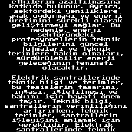
etkilerin azaltılmasına
katkıda bulunur. Ayrıca,
sektördeki yeniliklere
ayak uydurmayı ve enerji
üretimini sürekli olarak
geliştirmeyi sağlar. Bu
nedenle, enerji
sektöründeki
profesyonellerin teknik
bilgilerini güncel
tutmaları ve teknik
terimlere hakim olmaları,
sürdürülebilir enerji
geleceğinin teminatı
olacaktır.
Elektrik santrallerinde
teknik bilgi ve terimler,
bu tesislerin tasarımı,
inşası, işletilmesi ve
bakımı için hayati önem
taşır. Teknik bilgi,
santrallerin verimliliğini
artırırken, teknik
terimler, santrallerin
işleyişini anlamak için
gereklidir. Elektrik
santrallerinde teknik