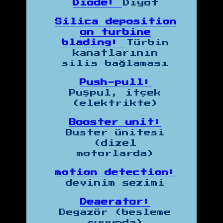
Diode:
Diyot
Silica deposition
on turbine
blading:
Türbin
kanatlarının
silis bağlaması
Push-pull:
Puşpul, itçek
(elektrikte)
Booster unit:
Buster ünitesi
(dizel
motorlarda)
motion detection:
devinim sezimi
Deaerator:
Degazör (besleme
suyunda)