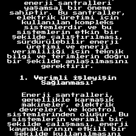
enerji santralleri
yaşamsal bir öneme
sahiptir. Bu santraller,
elektrik üretimi için
kullanılan kompleks
sistemlerdir ve bu
sistemlerin etkin bir
şekilde çalıştırılması,
sürdürülebilir enerji
üretimi ve enerji
verimliliği için teknik
bilgi ve terimlerin doğru
bir şekilde anlaşılmasını
gerektirir.
1. Verimli İşleyişin
Sağlanması:
Enerji santralleri,
genellikle karmaşık
makineler, elektrik
devreleri ve kontrol
sistemlerinden oluşur. Bu
sistemlerin verimli bir
şekilde çalışması, enerji
kaynaklarının etkili bir
şekilde kullanılmasını