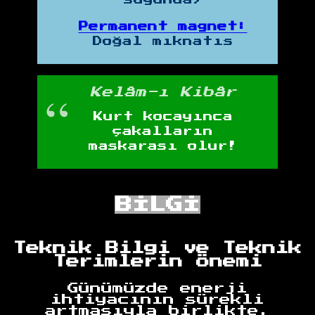
Permanent magnet:
Doğal mıknatıs
Kelâm-ı Kibâr
Kurt kocayınca
çakalların
maskarası olur!
BİLGİ
Teknik Bilgi ve Teknik
Terimlerin Önemi
Günümüzde enerji
ihtiyacının sürekli
artmasıyla birlikte,