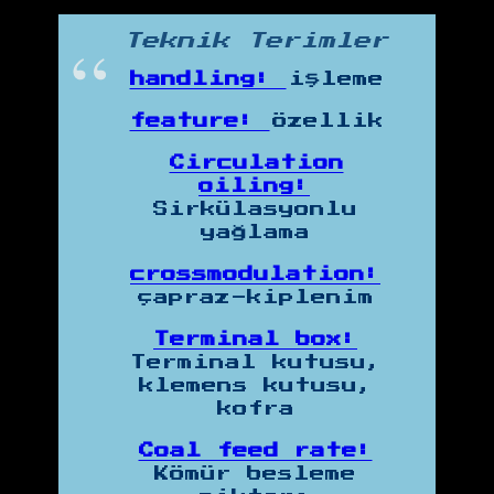
Teknik Terimler
handling:
işleme
feature:
özellik
Circulation
oiling:
Sirkülasyonlu
yağlama
crossmodulation:
çapraz-kiplenim
Terminal box:
Terminal kutusu,
klemens kutusu,
kofra
Coal feed rate:
Kömür besleme