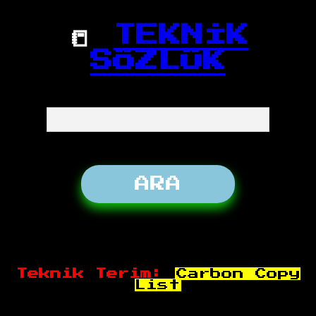
📒
TEKNİK
SÖZLÜK
Teknik Terim:
Carbon Copy
List