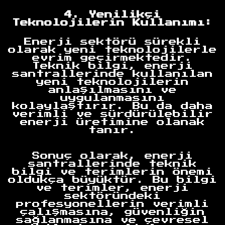
4. Yenilikçi
Teknolojilerin Kullanımı:
Enerji sektörü sürekli
olarak yeni teknolojilerle
evrim geçirmektedir.
Teknik bilgi, enerji
santrallerinde kullanılan
yeni teknolojilerin
anlaşılmasını ve
uygulanmasını
kolaylaştırır. Bu da daha
verimli ve sürdürülebilir
enerji üretimine olanak
tanır.
Sonuç olarak, enerji
santrallerinde teknik
Anasayfa
bilgi ve terimlerin önemi
oldukça büyüktür. Bu bilgi
ve terimler, enerji
sektöründeki
profesyonellerin verimli
çalışmasına, güvenliğin
sağlanmasına ve çevresel