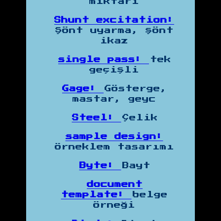
miktarı
Shunt excitation:
Şönt uyarma, şönt
ikaz
single pass:
tek
geçişli
Gage:
Gösterge,
mastar, geyc
Steel:
Çelik
sample design:
örneklem tasarımı
Byte:
Bayt
document
template:
belge
örneği