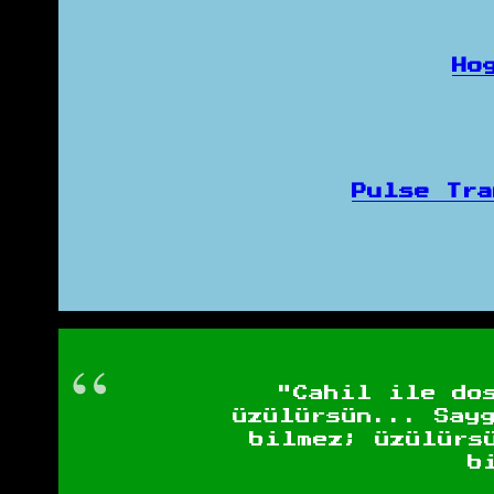
Ho
Pulse Tr
"Cahil ile do
üzülürsün... Say
bilmez; üzülürs
b