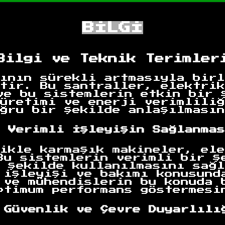
BİLGİ
Bilgi ve Teknik Terimler
ının sürekli artmasıyla birl
tir. Bu santraller, elektrik
ve bu sistemlerin etkin bir 
üretimi ve enerji verimliliğ
ğru bir şekilde anlaşılmasın
 Verimli İşleyişin Sağlanmas
ikle karmaşık makineler, ele
Bu sistemlerin verimli bir ş
 şekilde kullanılmasını sağl
 işleyişi ve bakımı konusund
 ve mühendislerin bu konuda 
ptimum performans göstermesi
 Güvenlik ve Çevre Duyarlılı