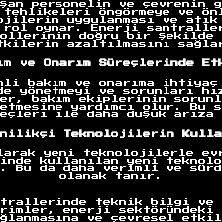
şan personelin ve çevrenin g
 tehlikeleri öngörmeye ve ön
ojilerin uygulanması ve atık
 rol oynar. Enerji santralle
ollerinin doğru bir şekilde 
tkilerin azaltılmasını sağla
ım ve Onarım Süreçlerinde Et
nli bakım ve onarıma ihtiyaç
de yönetmeyi ve sorunları hı
er, bakım ekiplerinin sorunl
etmesine yardımcı olur. Bu s
eçleri ile daha düşük arıza 
nilikçi Teknolojilerin Kulla
larak yeni teknolojilerle ev
inde kullanılan yeni teknolo
. Bu da daha verimli ve sürd
olanak tanır.
trallerinde teknik bilgi ve 
rimler, enerji sektöründeki 
ğlanmasına ve çevresel etkil