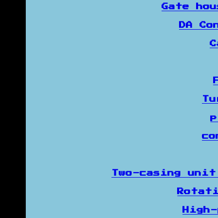
Gate ho
DA Co
C
Tu
co
Two-casing uni
Rotat
High