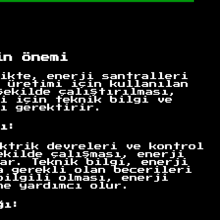
in Önemi
ikte, enerji santralleri
 üretimi için kullanılan
şekilde çalıştırılması,
i için teknik bilgi ve
ı gerektirir.
ı:
ktrik devreleri ve kontrol
ekilde çalışması, enerji
ar. Teknik bilgi, enerji
a gerekli olan becerileri
bilgili olması, enerji
ne yardımcı olur.
ğı: