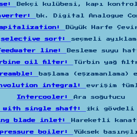
use:
Bekçi kulübesi, kapı kontro
nverter:
bk. Digital Analogue Co
apitalization:
Büyük Harfe Çevi
selective sort:
seçmeli ayıklam
Feedwater line:
Besleme suyu hat
rbine oil filter:
Türbin yağ filt
preamble:
başlama (eşzamanlama) 
nvolution integral:
evrişim tüm
Intercooler:
Ara soğutucu
t with single shaft:
İki gövdeli
ing blade inlet:
Hareketli kana
-pressure boiler:
Yüksek basınçl