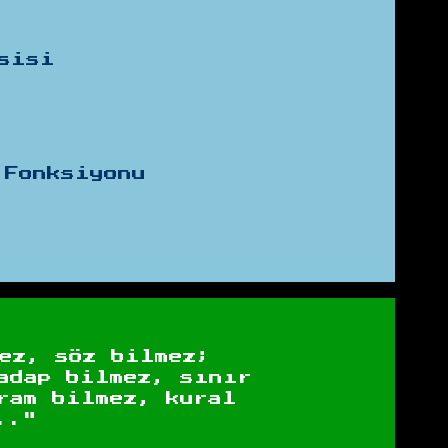
sisi
 Fonksiyonu
ez, söz bilmez;
adap bilmez, sınır
ram bilmez, kural
.."