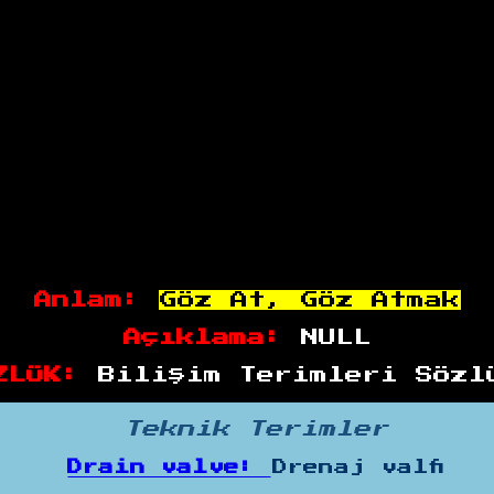
Anlam:
Göz At, Göz Atmak
Açıklama:
NULL
ZLÜK:
Bilişim Terimleri Sözl
Teknik Terimler
Drain valve:
Drenaj valfi