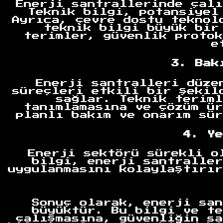
Enerji santrallerinde çalı
Teknik bilgi, potansiyel
Ayrıca, çevre dostu teknol
teknik bilgi büyük bir
terimler, güvenlik protok
e
3. Bak
Enerji santralleri düze
süreçleri etkili bir şekil
sağlar. Teknik teriml
tanımlamasına ve çözüm ür
planlı bakım ve onarım sür
Anasayfa
4. Ye
Enerji sektörü sürekli o
bilgi, enerji santraller
uygulanmasını kolaylaştırır
Sonuç olarak, enerji san
büyüktür. Bu bilgi ve te
çalışmasına, güvenliğin sa