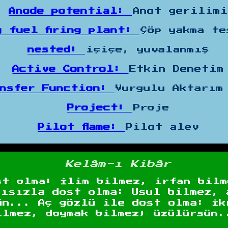
Anode potential:
Anot gerilimi
g fuel firing plant:
Çöp yakma te
nested:
içiçe, yuvalanmış
Active Control:
Etkin Denetim
ansfer Function:
Vurgulu Aktarım
Project:
Proje
Pilot flame:
Pilot alev
Kelâm-ı Kibâr
st olma: İlim bilmez, irfan bilm
gısızla dost olma: Usul bilmez, 
ün... Aç gözlü ile dost olma: İk
ilmez, doymak bilmez; üzülürsün.