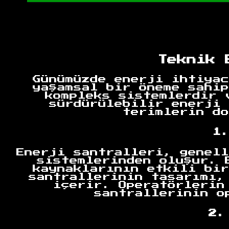
Teknik 
Günümüzde enerji ihtiyac
yaşamsal bir öneme sahip
kompleks sistemlerdir 
sürdürülebilir enerji 
terimlerin do
1.
Enerji santralleri, genell
sistemlerinden oluşur. 
kaynaklarının etkili bir
santrallerinin tasarımı,
içerir. Operatörlerin
santrallerinin o
2.