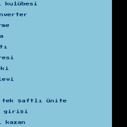
l kulübesi
nverter
rme
a
tı
resi
eki
levi
 tek şaftlı ünite
t girişi
ı kazan