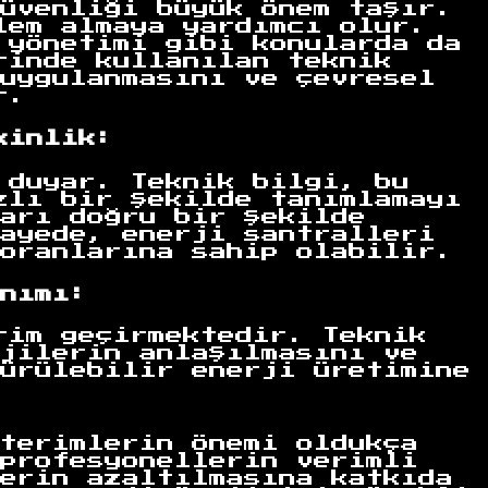
üvenliği büyük önem taşır.
lem almaya yardımcı olur.
 yönetimi gibi konularda da
rinde kullanılan teknik
uygulanmasını ve çevresel
r.
kinlik:
 duyar. Teknik bilgi, bu
zlı bir şekilde tanımlamayı
arı doğru bir şekilde
ayede, enerji santralleri
oranlarına sahip olabilir.
nımı:
rim geçirmektedir. Teknik
jilerin anlaşılmasını ve
ürülebilir enerji üretimine
terimlerin önemi oldukça
profesyonellerin verimli
erin azaltılmasına katkıda