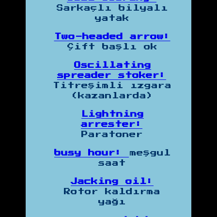
Sarkaçlı bilyalı
yatak
Two-headed arrow:
Çift başlı ok
Oscillating
spreader stoker:
Titreşimli ızgara
(kazanlarda)
Lightning
arrester:
Paratoner
busy hour:
meşgul
saat
Jacking oil:
Rotor kaldırma
yağı