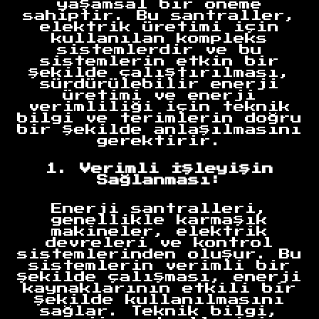
yaşamsal bir öneme
sahiptir. Bu santraller,
elektrik üretimi için
kullanılan kompleks
sistemlerdir ve bu
sistemlerin etkin bir
şekilde çalıştırılması,
sürdürülebilir enerji
üretimi ve enerji
verimliliği için teknik
bilgi ve terimlerin doğru
bir şekilde anlaşılmasını
gerektirir.
1. Verimli İşleyişin
Sağlanması:
Enerji santralleri,
genellikle karmaşık
makineler, elektrik
devreleri ve kontrol
sistemlerinden oluşur. Bu
sistemlerin verimli bir
şekilde çalışması, enerji
kaynaklarının etkili bir
şekilde kullanılmasını
sağlar. Teknik bilgi,