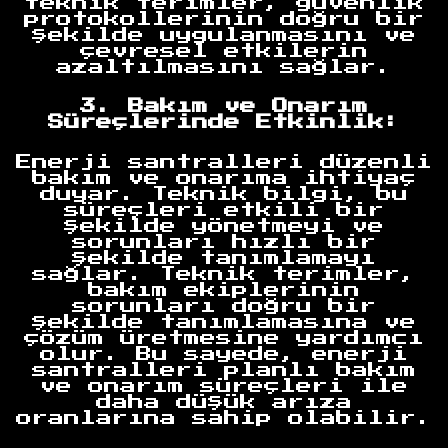
teknik terimler, güvenlik
protokollerinin doğru bir
şekilde uygulanmasını ve
çevresel etkilerin
azaltılmasını sağlar.
3. Bakım ve Onarım
Süreçlerinde Etkinlik:
Enerji santralleri düzenli
bakım ve onarıma ihtiyaç
duyar. Teknik bilgi, bu
süreçleri etkili bir
şekilde yönetmeyi ve
sorunları hızlı bir
şekilde tanımlamayı
sağlar. Teknik terimler,
bakım ekiplerinin
sorunları doğru bir
şekilde tanımlamasına ve
çözüm üretmesine yardımcı
olur. Bu sayede, enerji
santralleri planlı bakım
ve onarım süreçleri ile
daha düşük arıza
oranlarına sahip olabilir.