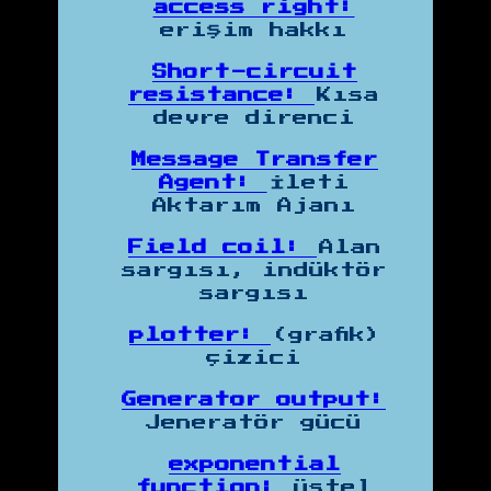
access right:
erişim hakkı
Short-circuit
resistance:
Kısa
devre direnci
Message Transfer
Agent:
İleti
Aktarım Ajanı
Field coil:
Alan
sargısı, indüktör
sargısı
plotter:
(grafik)
çizici
Generator output:
Jeneratör gücü
exponential
function:
üstel