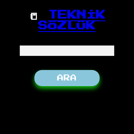
📒
TEKNİK
SÖZLÜK