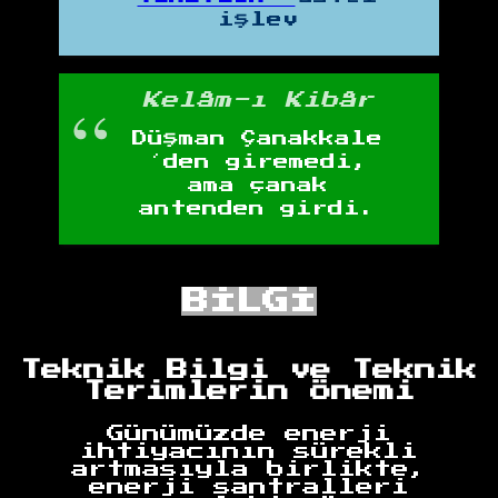
işlev
Kelâm-ı Kibâr
Düşman Çanakkale
´den giremedi,
ama çanak
antenden girdi.
BİLGİ
Teknik Bilgi ve Teknik
Terimlerin Önemi
Günümüzde enerji
ihtiyacının sürekli
artmasıyla birlikte,
enerji santralleri