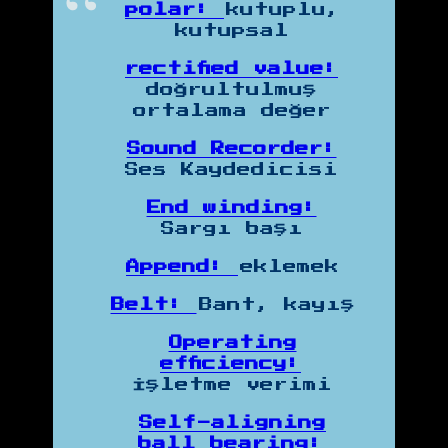
polar:
kutuplu,
kutupsal
rectified value:
doğrultulmuş
ortalama değer
Sound Recorder:
Ses Kaydedicisi
End winding:
Sargı başı
Append:
eklemek
Belt:
Bant, kayış
Operating
efficiency:
İşletme verimi
Self-aligning
ball bearing: