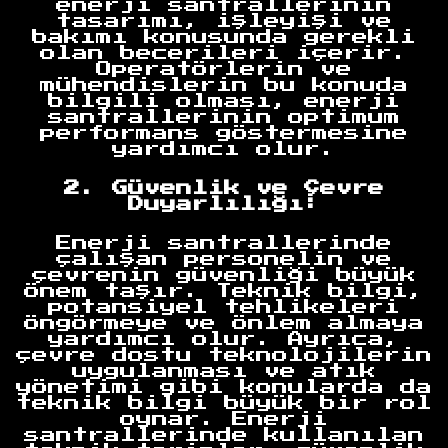
enerji santrallerinin
tasarımı, işleyişi ve
bakımı konusunda gerekli
olan becerileri içerir.
Operatörlerin ve
mühendislerin bu konuda
bilgili olması, enerji
santrallerinin optimum
performans göstermesine
yardımcı olur.
2. Güvenlik ve Çevre
Duyarlılığı:
Enerji santrallerinde
çalışan personelin ve
çevrenin güvenliği büyük
önem taşır. Teknik bilgi,
potansiyel tehlikeleri
öngörmeye ve önlem almaya
yardımcı olur. Ayrıca,
çevre dostu teknolojilerin
uygulanması ve atık
yönetimi gibi konularda da
teknik bilgi büyük bir rol
oynar. Enerji
santrallerinde kullanılan