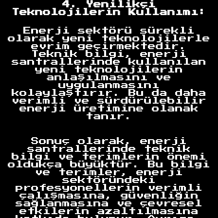
4. Yenilikçi
Teknolojilerin Kullanımı:
Enerji sektörü sürekli
olarak yeni teknolojilerle
evrim geçirmektedir.
Teknik bilgi, enerji
santrallerinde kullanılan
yeni teknolojilerin
anlaşılmasını ve
uygulanmasını
kolaylaştırır. Bu da daha
verimli ve sürdürülebilir
enerji üretimine olanak
tanır.
Anasayfa
Sonuç olarak, enerji
santrallerinde teknik
bilgi ve terimlerin önemi
oldukça büyüktür. Bu bilgi
ve terimler, enerji
sektöründeki
profesyonellerin verimli
çalışmasına, güvenliğin
sağlanmasına ve çevresel
etkilerin azaltılmasına