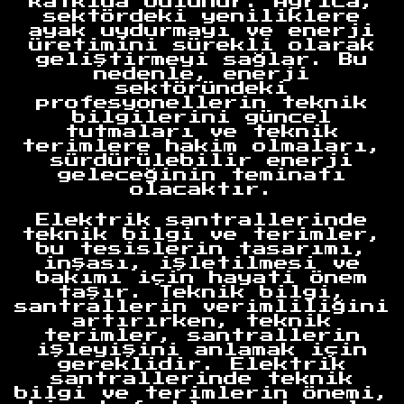
katkıda bulunur. Ayrıca,
sektördeki yeniliklere
ayak uydurmayı ve enerji
üretimini sürekli olarak
geliştirmeyi sağlar. Bu
nedenle, enerji
sektöründeki
profesyonellerin teknik
bilgilerini güncel
tutmaları ve teknik
terimlere hakim olmaları,
sürdürülebilir enerji
geleceğinin teminatı
olacaktır.
Elektrik santrallerinde
teknik bilgi ve terimler,
bu tesislerin tasarımı,
inşası, işletilmesi ve
bakımı için hayati önem
taşır. Teknik bilgi,
santrallerin verimliliğini
artırırken, teknik
terimler, santrallerin
işleyişini anlamak için
gereklidir. Elektrik
santrallerinde teknik
bilgi ve terimlerin önemi,