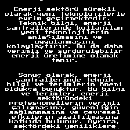
Enerji sektörü sürekli
olarak yeni teknolojilerle
evrim geçirmektedir.
Teknik bilgi, enerji
santrallerinde kullanılan
yeni teknolojilerin
anlaşılmasını ve
uygulanmasını
kolaylaştırır. Bu da daha
verimli ve sürdürülebilir
enerji üretimine olanak
tanır.
Anasayfa
Sonuç olarak, enerji
santrallerinde teknik
bilgi ve terimlerin önemi
oldukça büyüktür. Bu bilgi
ve terimler, enerji
sektöründeki
profesyonellerin verimli
çalışmasına, güvenliğin
sağlanmasına ve çevresel
etkilerin azaltılmasına
katkıda bulunur. Ayrıca,
sektördeki yeniliklere