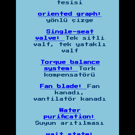
tesisi
oriented graph:
yönlü çizge
Single-seat
valve:
Tek sitli
valf, tek yataklı
valf
Torque balance
system:
Tork
kompensatörü
Fan blade:
Fan
kanadı,
vantilatör kanadı
Water
purification:
Suyun arıtılması
wait state: