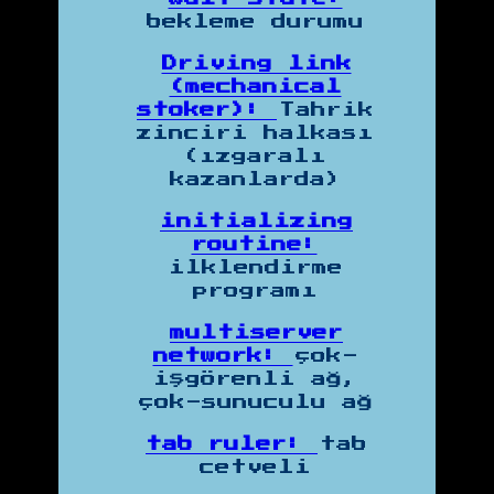
bekleme durumu
Driving link
(mechanical
stoker):
Tahrik
zinciri halkası
(ızgaralı
kazanlarda)
initializing
routine:
ilklendirme
programı
multiserver
network:
çok-
işgörenli ağ,
çok-sunuculu ağ
tab ruler:
tab
cetveli