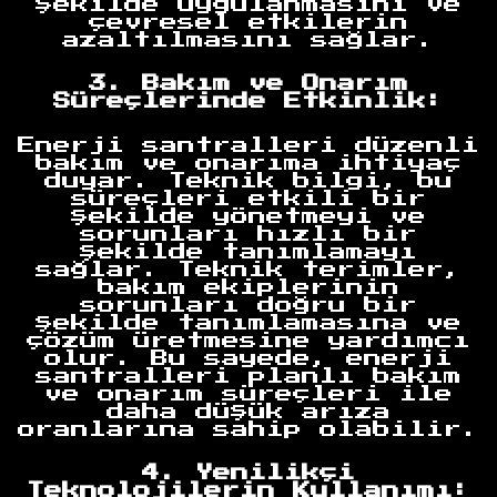
şekilde uygulanmasını ve
çevresel etkilerin
azaltılmasını sağlar.
3. Bakım ve Onarım
Süreçlerinde Etkinlik:
Enerji santralleri düzenli
bakım ve onarıma ihtiyaç
duyar. Teknik bilgi, bu
süreçleri etkili bir
şekilde yönetmeyi ve
sorunları hızlı bir
şekilde tanımlamayı
sağlar. Teknik terimler,
bakım ekiplerinin
sorunları doğru bir
şekilde tanımlamasına ve
çözüm üretmesine yardımcı
olur. Bu sayede, enerji
santralleri planlı bakım
ve onarım süreçleri ile
daha düşük arıza
oranlarına sahip olabilir.
4. Yenilikçi
Teknolojilerin Kullanımı: