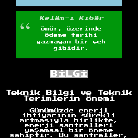
Kelâm-ı Kibâr
Ömür, üzerinde
ödeme tarihi
yazmayan bir çek
gibidir.
BİLGİ
Teknik Bilgi ve Teknik
Terimlerin Önemi
Günümüzde enerji
ihtiyacının sürekli
artmasıyla birlikte,
enerji santralleri
yaşamsal bir öneme
sahiptir. Bu santraller,