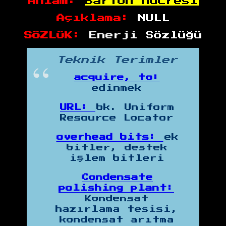
Anlam:
Barton hücresi
Açıklama:
NULL
SÖZLÜK:
Enerji Sözlüğü
Teknik Terimler
acquire, to:
edinmek
URL:
bk. Uniform
Resource Locator
overhead bits:
ek
bitler, destek
işlem bitleri
Condensate
polishing plant:
Kondensat
hazırlama tesisi,
kondensat arıtma