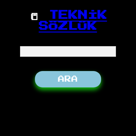
📒
TEKNİK
SÖZLÜK