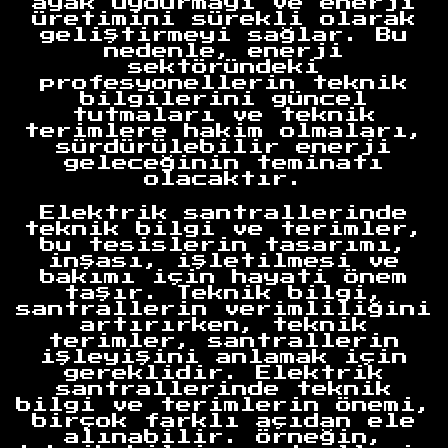
ayak uydurmayı ve enerji
üretimini sürekli olarak
geliştirmeyi sağlar. Bu
nedenle, enerji
sektöründeki
profesyonellerin teknik
bilgilerini güncel
tutmaları ve teknik
terimlere hakim olmaları,
sürdürülebilir enerji
geleceğinin teminatı
olacaktır.
Elektrik santrallerinde
teknik bilgi ve terimler,
bu tesislerin tasarımı,
inşası, işletilmesi ve
bakımı için hayati önem
taşır. Teknik bilgi,
santrallerin verimliliğini
artırırken, teknik
terimler, santrallerin
işleyişini anlamak için
gereklidir. Elektrik
santrallerinde teknik
bilgi ve terimlerin önemi,
birçok farklı açıdan ele
alınabilir. Örneğin,