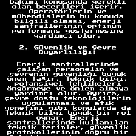
bakımı konusunda gerekli
olan becerileri içerir.
Operatörlerin ve
mühendislerin bu konuda
bilgili olması, enerji
santrallerinin optimum
performans göstermesine
yardımcı olur.
2. Güvenlik ve Çevre
Duyarlılığı:
Enerji santrallerinde
çalışan personelin ve
çevrenin güvenliği büyük
önem taşır. Teknik bilgi,
potansiyel tehlikeleri
öngörmeye ve önlem almaya
yardımcı olur. Ayrıca,
çevre dostu teknolojilerin
uygulanması ve atık
yönetimi gibi konularda da
teknik bilgi büyük bir rol
oynar. Enerji
santrallerinde kullanılan
teknik terimler, güvenlik
protokollerinin doğru bir