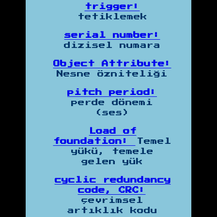
trigger:
tetiklemek
serial number:
dizisel numara
Object Attribute:
Nesne Özniteliği
pitch period:
perde dönemi
(ses)
Load of
foundation:
Temel
yükü, temele
gelen yük
cyclic redundancy
code, CRC:
çevrimsel
artıklık kodu