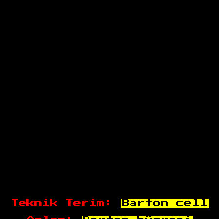
Teknik Terim:
Barton cell