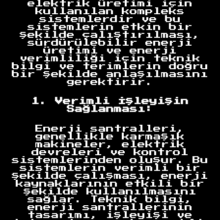
elektrik üretimi için
kullanılan kompleks
sistemlerdir ve bu
sistemlerin etkin bir
şekilde çalıştırılması,
sürdürülebilir enerji
üretimi ve enerji
verimliliği için teknik
bilgi ve terimlerin doğru
bir şekilde anlaşılmasını
gerektirir.
1. Verimli İşleyişin
Sağlanması:
Enerji santralleri,
genellikle karmaşık
makineler, elektrik
devreleri ve kontrol
sistemlerinden oluşur. Bu
sistemlerin verimli bir
şekilde çalışması, enerji
kaynaklarının etkili bir
şekilde kullanılmasını
sağlar. Teknik bilgi,
enerji santrallerinin
tasarımı, işleyişi ve