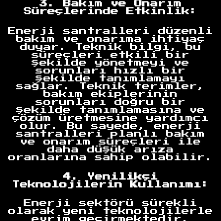
3. Bakım ve Onarım
Süreçlerinde Etkinlik:
Enerji santralleri düzenli
bakım ve onarıma ihtiyaç
duyar. Teknik bilgi, bu
süreçleri etkili bir
şekilde yönetmeyi ve
sorunları hızlı bir
şekilde tanımlamayı
sağlar. Teknik terimler,
bakım ekiplerinin
sorunları doğru bir
şekilde tanımlamasına ve
çözüm üretmesine yardımcı
olur. Bu sayede, enerji
santralleri planlı bakım
ve onarım süreçleri ile
daha düşük arıza
oranlarına sahip olabilir.
4. Yenilikçi
Teknolojilerin Kullanımı:
Enerji sektörü sürekli
olarak yeni teknolojilerle
evrim geçirmektedir.