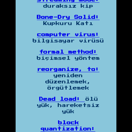
duraksız kip
Bone-Dry Solid:
Kupkuru Katı
computer virus:
bilgisayar virüsü
formal method:
biçimsel yöntem
reorganize, to:
yeniden
düzenlemek,
örgütlemek
Dead load:
Ölü
yük, hareketsiz
yük
block
quantization: