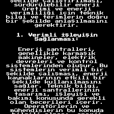
şekilde çalıştırılması,
sürdürülebilir enerji
üretimi ve enerji
verimliliği için teknik
bilgi ve terimlerin doğru
bir şekilde anlaşılmasını
gerektirir.
1. Verimli İşleyişin
Sağlanması:
Enerji santralleri,
genellikle karmaşık
makineler, elektrik
devreleri ve kontrol
sistemlerinden oluşur. Bu
sistemlerin verimli bir
şekilde çalışması, enerji
kaynaklarının etkili bir
şekilde kullanılmasını
sağlar. Teknik bilgi,
enerji santrallerinin
tasarımı, işleyişi ve
bakımı konusunda gerekli
olan becerileri içerir.
Operatörlerin ve
mühendislerin bu konuda