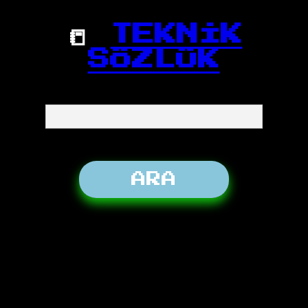
📒
TEKNİK
SÖZLÜK