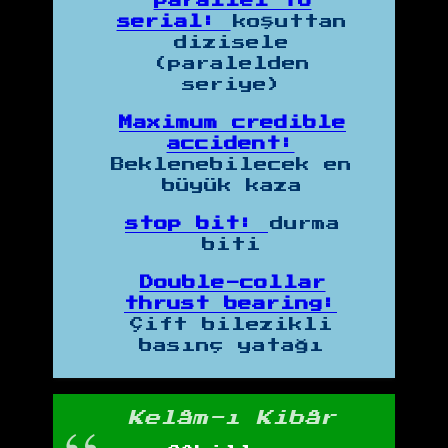
parallel to
serial:
koşuttan
dizisele
(paralelden
seriye)
Maximum credible
accident:
Beklenebilecek en
büyük kaza
stop bit:
durma
biti
Double-collar
thrust bearing:
Çift bilezikli
basınç yatağı
Kelâm-ı Kibâr