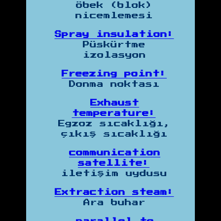
öbek (blok)
nicemlemesi
Spray insulation:
Püskürtme
izolasyon
Freezing point:
Donma noktası
Exhaust
temperature:
Egzoz sıcaklığı,
çıkış sıcaklığı
communication
satellite:
iletişim uydusu
Extraction steam:
Ara buhar