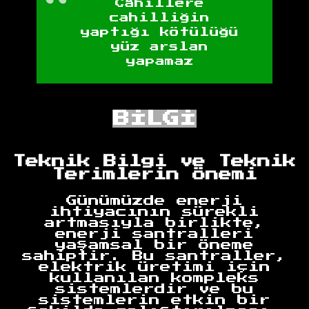
Câhillere
cahilliğin
yaptığı kötülüğü
yüz arslan
yapamaz
BİLGİ
Teknik Bilgi ve Teknik
Terimlerin Önemi
Günümüzde enerji
ihtiyacının sürekli
artmasıyla birlikte,
enerji santralleri
yaşamsal bir öneme
sahiptir. Bu santraller,
elektrik üretimi için
kullanılan kompleks
sistemlerdir ve bu
sistemlerin etkin bir