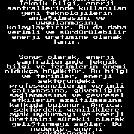
Teknik bilgi, enerji
santrallerinde kullanılan
yeni teknolojilerin
anlaşılmasını ve
uygulanmasını
kolaylaştırır. Bu da daha
verimli ve sürdürülebilir
enerji üretimine olanak
tanır.
Anasayfa
Sonuç olarak, enerji
santrallerinde teknik
bilgi ve terimlerin önemi
oldukça büyüktür. Bu bilgi
ve terimler, enerji
sektöründeki
profesyonellerin verimli
çalışmasına, güvenliğin
sağlanmasına ve çevresel
etkilerin azaltılmasına
katkıda bulunur. Ayrıca,
sektördeki yeniliklere
ayak uydurmayı ve enerji
üretimini sürekli olarak
geliştirmeyi sağlar. Bu
nedenle, enerji
sektöründeki