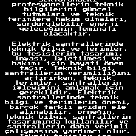
profesyonellerin teknik
bilgilerini güncel
tutmaları ve teknik
terimlere hakim olmaları,
sürdürülebilir enerji
geleceğinin teminatı
olacaktır.
Elektrik santrallerinde
teknik bilgi ve terimler,
bu tesislerin tasarımı,
inşası, işletilmesi ve
bakımı için hayati önem
taşır. Teknik bilgi,
santrallerin verimliliğini
artırırken, teknik
terimler, santrallerin
işleyişini anlamak için
gereklidir. Elektrik
santrallerinde teknik
bilgi ve terimlerin önemi,
birçok farklı açıdan ele
alınabilir. Örneğin,
teknik bilgi, santrallerin
tasarımında kullanılır ve
santrallerin daha verimli
çalışmasına yardımcı olur.