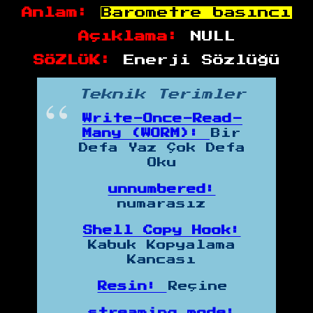
Anlam:
Barometre basıncı
Açıklama:
NULL
SÖZLÜK:
Enerji Sözlüğü
Teknik Terimler
Write-Once-Read-
Many (WORM):
Bir
Defa Yaz Çok Defa
Oku
unnumbered:
numarasız
Shell Copy Hook:
Kabuk Kopyalama
Kancası
Resin:
Reçine
streaming mode: