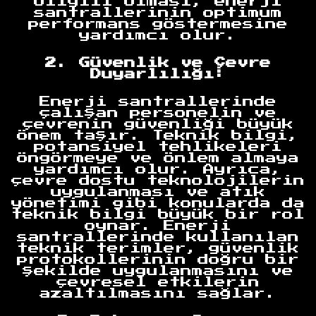
bilgili olması, enerji
santrallerinin optimum
performans göstermesine
yardımcı olur.
2. Güvenlik ve Çevre
Duyarlılığı:
Enerji santrallerinde
çalışan personelin ve
çevrenin güvenliği büyük
önem taşır. Teknik bilgi,
potansiyel tehlikeleri
öngörmeye ve önlem almaya
yardımcı olur. Ayrıca,
çevre dostu teknolojilerin
uygulanması ve atık
yönetimi gibi konularda da
teknik bilgi büyük bir rol
oynar. Enerji
santrallerinde kullanılan
teknik terimler, güvenlik
protokollerinin doğru bir
şekilde uygulanmasını ve
çevresel etkilerin
azaltılmasını sağlar.