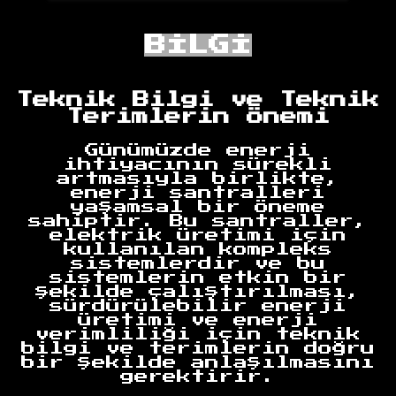
BİLGİ
Teknik Bilgi ve Teknik
Terimlerin Önemi
Günümüzde enerji
ihtiyacının sürekli
artmasıyla birlikte,
enerji santralleri
yaşamsal bir öneme
sahiptir. Bu santraller,
elektrik üretimi için
kullanılan kompleks
sistemlerdir ve bu
sistemlerin etkin bir
şekilde çalıştırılması,
sürdürülebilir enerji
üretimi ve enerji
verimliliği için teknik
bilgi ve terimlerin doğru
bir şekilde anlaşılmasını
gerektirir.