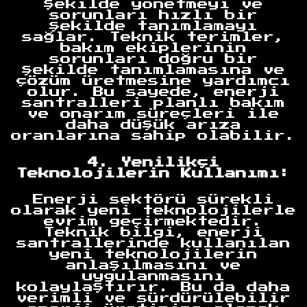
şekilde yönetmeyi ve
sorunları hızlı bir
şekilde tanımlamayı
sağlar. Teknik terimler,
bakım ekiplerinin
sorunları doğru bir
şekilde tanımlamasına ve
çözüm üretmesine yardımcı
olur. Bu sayede, enerji
santralleri planlı bakım
ve onarım süreçleri ile
daha düşük arıza
oranlarına sahip olabilir.
4. Yenilikçi
Teknolojilerin Kullanımı:
Enerji sektörü sürekli
olarak yeni teknolojilerle
evrim geçirmektedir.
Teknik bilgi, enerji
santrallerinde kullanılan
yeni teknolojilerin
anlaşılmasını ve
uygulanmasını
kolaylaştırır. Bu da daha
verimli ve sürdürülebilir