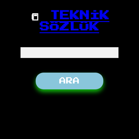
📒
TEKNİK
SÖZLÜK