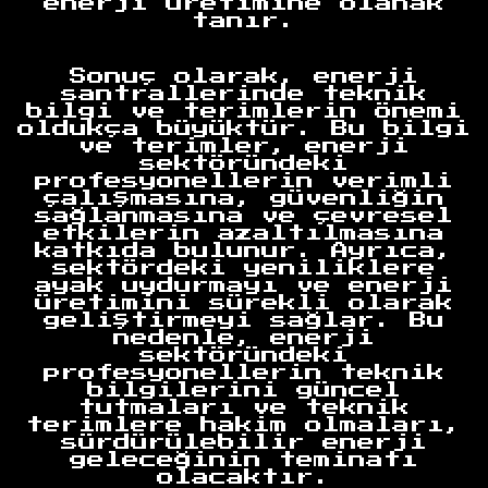
enerji üretimine olanak
tanır.
Anasayfa
Sonuç olarak, enerji
santrallerinde teknik
bilgi ve terimlerin önemi
oldukça büyüktür. Bu bilgi
ve terimler, enerji
sektöründeki
profesyonellerin verimli
çalışmasına, güvenliğin
sağlanmasına ve çevresel
etkilerin azaltılmasına
katkıda bulunur. Ayrıca,
sektördeki yeniliklere
ayak uydurmayı ve enerji
üretimini sürekli olarak
geliştirmeyi sağlar. Bu
nedenle, enerji
sektöründeki
profesyonellerin teknik
bilgilerini güncel
tutmaları ve teknik
terimlere hakim olmaları,
sürdürülebilir enerji
geleceğinin teminatı
olacaktır.