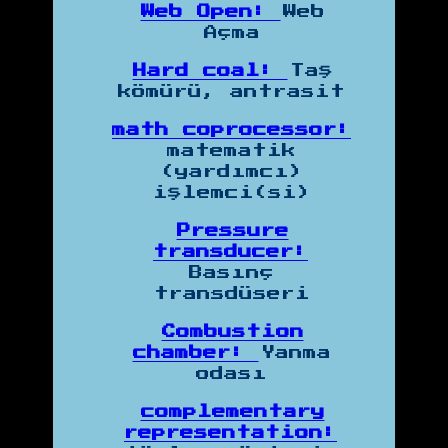
Web Open:
Web
Açma
Hard coal:
Taş
kömürü, antrasit
math coprocessor:
matematik
(yardımcı)
işlemci(si)
Pressure
transducer:
Basınç
transdüseri
Combustion
chamber:
Yanma
odası
complementary
representation: