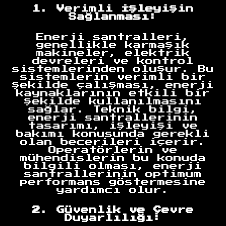
1. Verimli İşleyişin
Sağlanması:
Enerji santralleri,
genellikle karmaşık
makineler, elektrik
devreleri ve kontrol
sistemlerinden oluşur. Bu
sistemlerin verimli bir
şekilde çalışması, enerji
kaynaklarının etkili bir
şekilde kullanılmasını
sağlar. Teknik bilgi,
enerji santrallerinin
tasarımı, işleyişi ve
bakımı konusunda gerekli
olan becerileri içerir.
Operatörlerin ve
mühendislerin bu konuda
bilgili olması, enerji
santrallerinin optimum
performans göstermesine
yardımcı olur.
2. Güvenlik ve Çevre
Duyarlılığı: