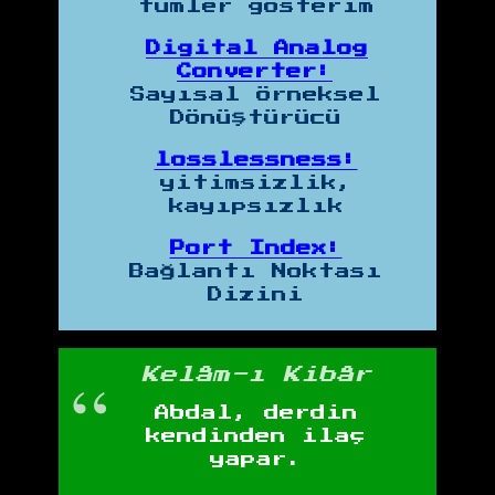
tümler gösterim
Digital Analog
Converter:
Sayısal Örneksel
Dönüştürücü
losslessness:
yitimsizlik,
kayıpsızlık
Port Index:
Bağlantı Noktası
Dizini
Kelâm-ı Kibâr
Abdal, derdin
kendinden ilaç
yapar.