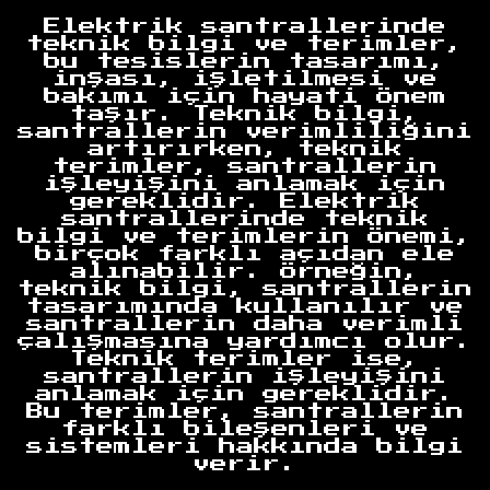
Elektrik santrallerinde
teknik bilgi ve terimler,
bu tesislerin tasarımı,
inşası, işletilmesi ve
bakımı için hayati önem
taşır. Teknik bilgi,
santrallerin verimliliğini
artırırken, teknik
terimler, santrallerin
işleyişini anlamak için
gereklidir. Elektrik
santrallerinde teknik
bilgi ve terimlerin önemi,
birçok farklı açıdan ele
alınabilir. Örneğin,
teknik bilgi, santrallerin
tasarımında kullanılır ve
santrallerin daha verimli
çalışmasına yardımcı olur.
Teknik terimler ise,
santrallerin işleyişini
anlamak için gereklidir.
Bu terimler, santrallerin
farklı bileşenleri ve
sistemleri hakkında bilgi
verir.