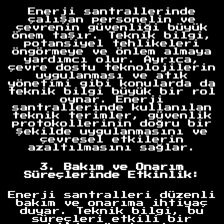
Enerji santrallerinde
çalışan personelin ve
çevrenin güvenliği büyük
önem taşır. Teknik bilgi,
potansiyel tehlikeleri
öngörmeye ve önlem almaya
yardımcı olur. Ayrıca,
çevre dostu teknolojilerin
uygulanması ve atık
yönetimi gibi konularda da
teknik bilgi büyük bir rol
oynar. Enerji
santrallerinde kullanılan
teknik terimler, güvenlik
protokollerinin doğru bir
şekilde uygulanmasını ve
çevresel etkilerin
azaltılmasını sağlar.
3. Bakım ve Onarım
Süreçlerinde Etkinlik:
Enerji santralleri düzenli
bakım ve onarıma ihtiyaç
duyar. Teknik bilgi, bu
süreçleri etkili bir