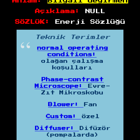
Anlam:
Bilyalı değirmen
Açıklama:
NULL
SÖZLÜK:
Enerji Sözlüğü
Teknik Terimler
normal operating
conditions:
olağan çalışma
koşulları
Phase-contrast
Microscope:
Evre-
Zıt Mikroskobu
Blower:
Fan
Custom:
Özel
Diffuser:
Difüzör
(pompalarda)