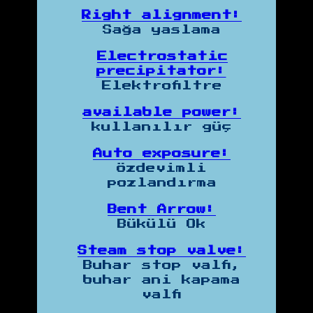
Right alignment:
Sağa yaslama
Electrostatic
precipitator:
Elektrofiltre
available power:
kullanılır güç
Auto exposure:
özdevimli
pozlandırma
Bent Arrow:
Bükülü Ok
Steam stop valve:
Buhar stop valfi,
buhar ani kapama
valfi