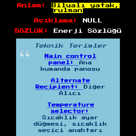
Anlam:
Bilyalı yatak,
rulman
Açıklama:
NULL
SÖZLÜK:
Enerji Sözlüğü
Teknik Terimler
Main control
panel:
Ana
kumanda panosu
Alternate
Recipient:
Diğer
Alıcı
Temperature
selector:
Sıcaklık ayar
düğmesi, sıcaklık
seçici anahtarı