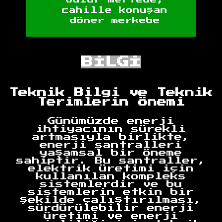
cahille konuşan
döner merkebe
BİLGİ
Teknik Bilgi ve Teknik
Terimlerin Önemi
Günümüzde enerji
ihtiyacının sürekli
artmasıyla birlikte,
enerji santralleri
yaşamsal bir öneme
sahiptir. Bu santraller,
elektrik üretimi için
kullanılan kompleks
sistemlerdir ve bu
sistemlerin etkin bir
şekilde çalıştırılması,
sürdürülebilir enerji
üretimi ve enerji