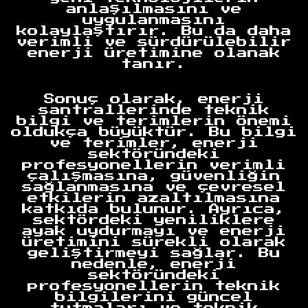
anlaşılmasını ve
uygulanmasını
kolaylaştırır. Bu da daha
verimli ve sürdürülebilir
enerji üretimine olanak
tanır.
Anasayfa
Sonuç olarak, enerji
santrallerinde teknik
bilgi ve terimlerin önemi
oldukça büyüktür. Bu bilgi
ve terimler, enerji
sektöründeki
profesyonellerin verimli
çalışmasına, güvenliğin
sağlanmasına ve çevresel
etkilerin azaltılmasına
katkıda bulunur. Ayrıca,
sektördeki yeniliklere
ayak uydurmayı ve enerji
üretimini sürekli olarak
geliştirmeyi sağlar. Bu
nedenle, enerji
sektöründeki
profesyonellerin teknik
bilgilerini güncel