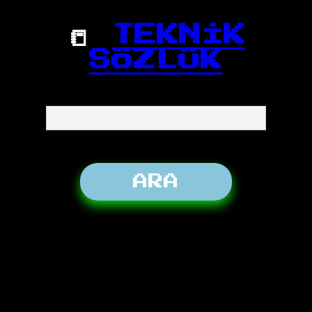
📒
TEKNİK
SÖZLÜK