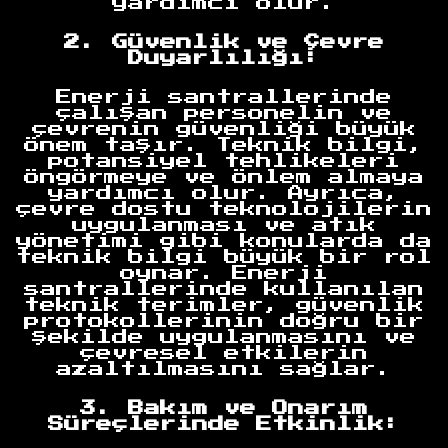
yardımcı olur.
2. Güvenlik ve Çevre
Duyarlılığı:
Enerji santrallerinde
çalışan personelin ve
çevrenin güvenliği büyük
önem taşır. Teknik bilgi,
potansiyel tehlikeleri
öngörmeye ve önlem almaya
yardımcı olur. Ayrıca,
çevre dostu teknolojilerin
uygulanması ve atık
yönetimi gibi konularda da
teknik bilgi büyük bir rol
oynar. Enerji
santrallerinde kullanılan
teknik terimler, güvenlik
protokollerinin doğru bir
şekilde uygulanmasını ve
çevresel etkilerin
azaltılmasını sağlar.
3. Bakım ve Onarım
Süreçlerinde Etkinlik: