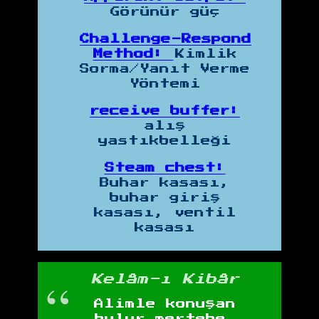
Görünür güç
Challenge-Respond
Method:
Kimlik
Sorma/Yanıt Verme
Yöntemi
receive buffer:
alış
yastıkbelleği
Steam chest:
Buhar kasası,
buhar giriş
kasası, ventil
kasası
Kelâm-ı Kibâr
Alimle konuşan
bulur mertebe,