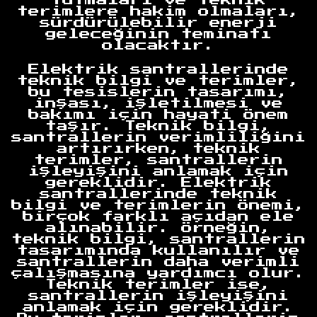
tutmaları ve teknik
terimlere hakim olmaları,
sürdürülebilir enerji
geleceğinin teminatı
olacaktır.
Elektrik santrallerinde
teknik bilgi ve terimler,
bu tesislerin tasarımı,
inşası, işletilmesi ve
bakımı için hayati önem
taşır. Teknik bilgi,
santrallerin verimliliğini
artırırken, teknik
terimler, santrallerin
işleyişini anlamak için
gereklidir. Elektrik
santrallerinde teknik
bilgi ve terimlerin önemi,
birçok farklı açıdan ele
alınabilir. Örneğin,
teknik bilgi, santrallerin
tasarımında kullanılır ve
santrallerin daha verimli
çalışmasına yardımcı olur.
Teknik terimler ise,
santrallerin işleyişini
anlamak için gereklidir.