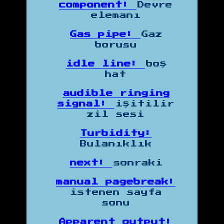
component:
Devre
elemanı
Gas pipe:
Gaz
borusu
idle line:
boş
hat
audible ringing
signal:
işitilir
zil sesi
Turbidity:
Bulanıklık
next:
sonraki
manual pagebreak:
istenen sayfa
sonu
Apparent output: