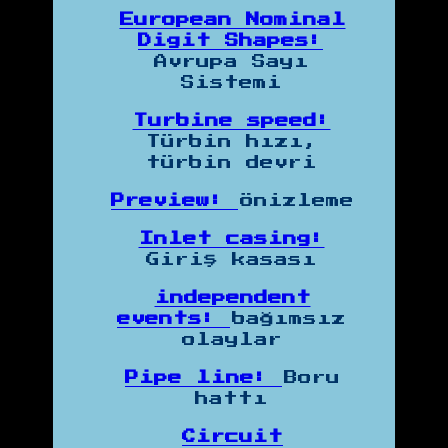
European Nominal
Digit Shapes:
Avrupa Sayı
Sistemi
Turbine speed:
Türbin hızı,
türbin devri
Preview:
Önizleme
Inlet casing:
Giriş kasası
independent
events:
bağımsız
olaylar
Pipe line:
Boru
hattı
Circuit