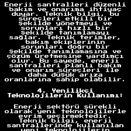
Enerji santralleri düzenli
bakım ve onarıma ihtiyaç
duyar. Teknik bilgi, bu
süreçleri etkili bir
şekilde yönetmeyi ve
sorunları hızlı bir
şekilde tanımlamayı
sağlar. Teknik terimler,
bakım ekiplerinin
sorunları doğru bir
şekilde tanımlamasına ve
çözüm üretmesine yardımcı
olur. Bu sayede, enerji
santralleri planlı bakım
ve onarım süreçleri ile
daha düşük arıza
oranlarına sahip olabilir.
4. Yenilikçi
Teknolojilerin Kullanımı:
Enerji sektörü sürekli
olarak yeni teknolojilerle
evrim geçirmektedir.
Teknik bilgi, enerji
santrallerinde kullanılan
yeni teknolojilerin