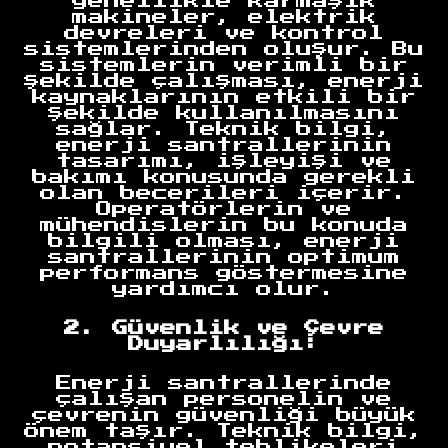
genellikle karmaşık
makineler, elektrik
devreleri ve kontrol
sistemlerinden oluşur. Bu
sistemlerin verimli bir
şekilde çalışması, enerji
kaynaklarının etkili bir
şekilde kullanılmasını
sağlar. Teknik bilgi,
enerji santrallerinin
tasarımı, işleyişi ve
bakımı konusunda gerekli
olan becerileri içerir.
Operatörlerin ve
mühendislerin bu konuda
bilgili olması, enerji
santrallerinin optimum
performans göstermesine
yardımcı olur.
2. Güvenlik ve Çevre
Duyarlılığı:
Enerji santrallerinde
çalışan personelin ve
çevrenin güvenliği büyük
önem taşır. Teknik bilgi,
potansiyel tehlikeleri