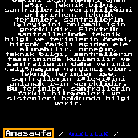
bakımı için hayati önem
taşır. Teknik bilgi,
santrallerin verimliliğini
artırırken, teknik
terimler, santrallerin
işleyişini anlamak için
gereklidir. Elektrik
santrallerinde teknik
bilgi ve terimlerin önemi,
birçok farklı açıdan ele
alınabilir. Örneğin,
teknik bilgi, santrallerin
tasarımında kullanılır ve
santrallerin daha verimli
çalışmasına yardımcı olur.
Teknik terimler ise,
santrallerin işleyişini
anlamak için gereklidir.
Bu terimler, santrallerin
farklı bileşenleri ve
sistemleri hakkında bilgi
verir.
/
GİZLİLİK
/