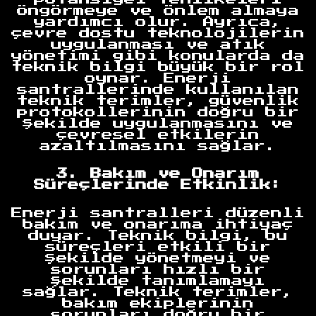
öngörmeye ve önlem almaya
yardımcı olur. Ayrıca,
çevre dostu teknolojilerin
uygulanması ve atık
yönetimi gibi konularda da
teknik bilgi büyük bir rol
oynar. Enerji
santrallerinde kullanılan
teknik terimler, güvenlik
protokollerinin doğru bir
şekilde uygulanmasını ve
çevresel etkilerin
azaltılmasını sağlar.
3. Bakım ve Onarım
Süreçlerinde Etkinlik:
Enerji santralleri düzenli
bakım ve onarıma ihtiyaç
duyar. Teknik bilgi, bu
süreçleri etkili bir
şekilde yönetmeyi ve
sorunları hızlı bir
şekilde tanımlamayı
sağlar. Teknik terimler,
bakım ekiplerinin
sorunları doğru bir