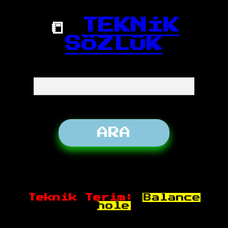
📒
TEKNİK
SÖZLÜK
Teknik Terim:
Balance
hole