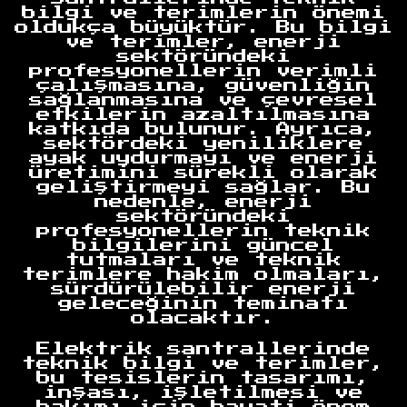
bilgi ve terimlerin önemi
oldukça büyüktür. Bu bilgi
ve terimler, enerji
sektöründeki
profesyonellerin verimli
çalışmasına, güvenliğin
sağlanmasına ve çevresel
etkilerin azaltılmasına
katkıda bulunur. Ayrıca,
sektördeki yeniliklere
ayak uydurmayı ve enerji
üretimini sürekli olarak
geliştirmeyi sağlar. Bu
nedenle, enerji
sektöründeki
profesyonellerin teknik
bilgilerini güncel
tutmaları ve teknik
terimlere hakim olmaları,
sürdürülebilir enerji
geleceğinin teminatı
olacaktır.
Elektrik santrallerinde
teknik bilgi ve terimler,
bu tesislerin tasarımı,
inşası, işletilmesi ve