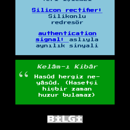
Silicon rectifier:
Silikonlu
redresör
authentication
signal:
aslıyla
aynılık sinyali
Kelâm-ı Kibâr
Hasûd hergiz ne-
yâsûd. (Hasetçi
hiçbir zaman
huzur bulamaz)
BİLGİ