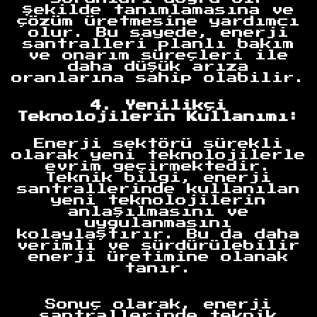
şekilde tanımlamasına ve
çözüm üretmesine yardımcı
olur. Bu sayede, enerji
santralleri planlı bakım
ve onarım süreçleri ile
daha düşük arıza
oranlarına sahip olabilir.
4. Yenilikçi
Teknolojilerin Kullanımı:
Enerji sektörü sürekli
olarak yeni teknolojilerle
evrim geçirmektedir.
Teknik bilgi, enerji
santrallerinde kullanılan
yeni teknolojilerin
anlaşılmasını ve
uygulanmasını
kolaylaştırır. Bu da daha
verimli ve sürdürülebilir
enerji üretimine olanak
tanır.
Sonuç olarak, enerji
Anasayfa
santrallerinde teknik