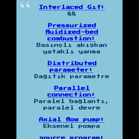
Interlaced Gıf:
&&
Pressurized
fluidized-bed
combustion:
Basınçlı akışkan
yataklı yanma
Distributed
parameter:
Dağıtık parametre
Parallel
connection:
Paralel bağlantı,
paralel devre
Axial flow pump:
Eksenel pompa
source program: