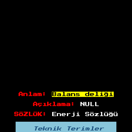
Anlam:
Balans deliği
Açıklama:
NULL
SÖZLÜK:
Enerji Sözlüğü
Teknik Terimler