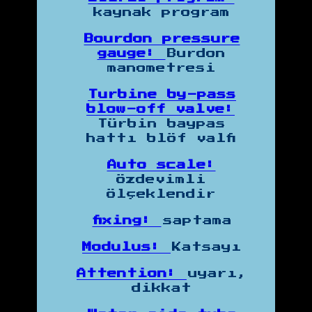
kaynak program
Bourdon pressure
gauge:
Burdon
manometresi
Turbine by-pass
blow-off valve:
Türbin baypas
hattı blöf valfi
Auto scale:
özdevimli
ölçeklendir
fixing:
saptama
Modulus:
Katsayı
Attention:
uyarı,
dikkat