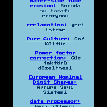
Water-side tube
erosion:
Boruda
su tarafı
erozyonu
reclamation:
geri
isteme
Pure Culture:
Saf
Kültür
Power factor
correction:
Güç
faktörü
düzeltmesi
European Nominal
Digit Shapes:
Avrupa Sayı
Sistemi
data processor:
Veri işlemci