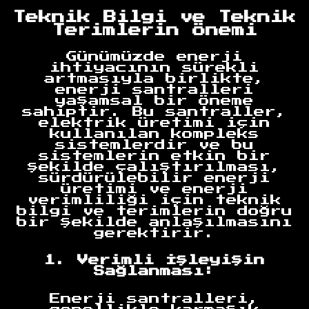
Teknik Bilgi ve Teknik
Terimlerin Önemi
Günümüzde enerji
ihtiyacının sürekli
artmasıyla birlikte,
enerji santralleri
yaşamsal bir öneme
sahiptir. Bu santraller,
elektrik üretimi için
kullanılan kompleks
sistemlerdir ve bu
sistemlerin etkin bir
şekilde çalıştırılması,
sürdürülebilir enerji
üretimi ve enerji
verimliliği için teknik
bilgi ve terimlerin doğru
bir şekilde anlaşılmasını
gerektirir.
1. Verimli İşleyişin
Sağlanması:
Enerji santralleri,