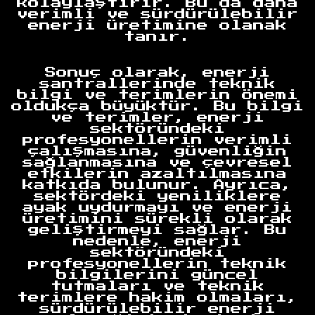
kolaylaştırır. Bu da daha
verimli ve sürdürülebilir
enerji üretimine olanak
tanır.
Anasayfa
Sonuç olarak, enerji
santrallerinde teknik
bilgi ve terimlerin önemi
oldukça büyüktür. Bu bilgi
ve terimler, enerji
sektöründeki
profesyonellerin verimli
çalışmasına, güvenliğin
sağlanmasına ve çevresel
etkilerin azaltılmasına
katkıda bulunur. Ayrıca,
sektördeki yeniliklere
ayak uydurmayı ve enerji
üretimini sürekli olarak
geliştirmeyi sağlar. Bu
nedenle, enerji
sektöründeki
profesyonellerin teknik
bilgilerini güncel
tutmaları ve teknik
terimlere hakim olmaları,
sürdürülebilir enerji