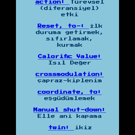
action:
Türevsel
(diferansiyel)
etki
Reset, to-:
İlk
duruma getirmek,
sıfırlamak,
kurmak
Calorific Value:
Isıl Değer
crossmodulation:
çapraz-kiplenim
coordinate, to:
eşgüdümlemek
Manual shut-down:
Elle ani kapama
twin:
ikiz