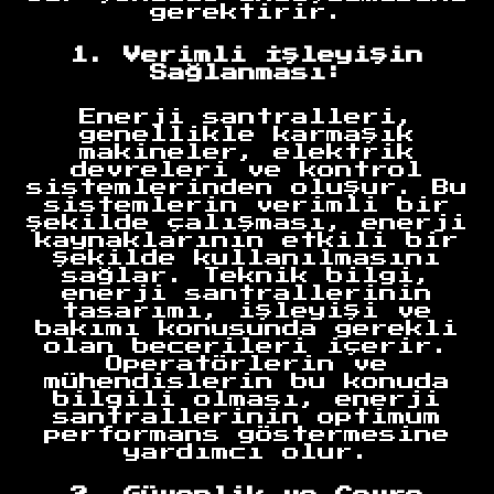
gerektirir.
1. Verimli İşleyişin
Sağlanması:
Enerji santralleri,
genellikle karmaşık
makineler, elektrik
devreleri ve kontrol
sistemlerinden oluşur. Bu
sistemlerin verimli bir
şekilde çalışması, enerji
kaynaklarının etkili bir
şekilde kullanılmasını
sağlar. Teknik bilgi,
enerji santrallerinin
tasarımı, işleyişi ve
bakımı konusunda gerekli
olan becerileri içerir.
Operatörlerin ve
mühendislerin bu konuda
bilgili olması, enerji
santrallerinin optimum
performans göstermesine
yardımcı olur.