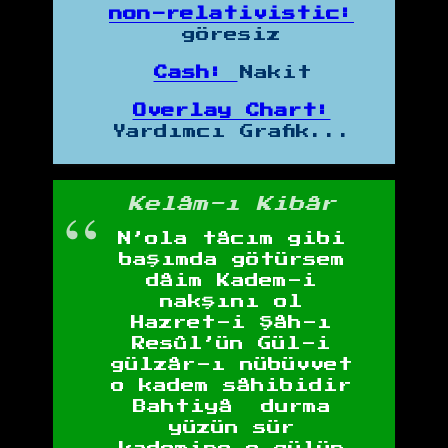
non-relativistic:
göresiz
Cash:
Nakit
Overlay Chart:
Yardımcı Grafik...
Kelâm-ı Kibâr
N’ola tâcım gibi
başımda götürsem
dâim Kadem-i
nakşını ol
Hazret-i Şâh-ı
Resûl’ün Gül-i
gülzâr-ı nübüvvet
o kadem sâhibidir
Bahtiyâ durma
yüzün sür