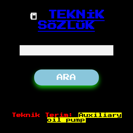
📒
TEKNİK
SÖZLÜK
Teknik Terim:
Auxiliary
oil pump