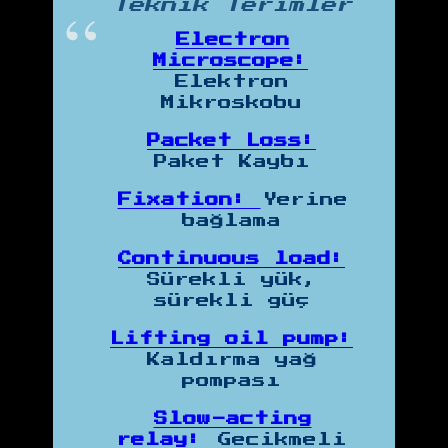
Teknik Terimler
Electron
Microscope:
Elektron
Mikroskobu
Packet Loss:
Paket Kaybı
Fixation:
Yerine
bağlama
Continuous load:
Sürekli yük,
sürekli güç
Lifting oil pump:
Kaldırma yağ
pompası
Slow-acting
relay:
Gecikmeli