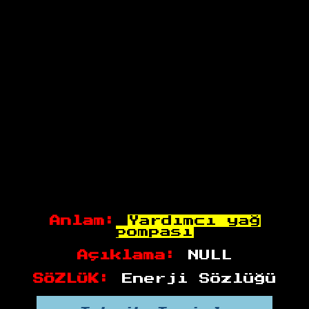
Anlam:
Yardımcı yağ
pompası
Açıklama:
NULL
SÖZLÜK:
Enerji Sözlüğü