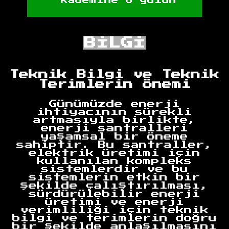
kademine o gülün
BİLGİ
Teknik Bilgi ve Teknik
Terimlerin Önemi
Günümüzde enerji
ihtiyacının sürekli
artmasıyla birlikte,
enerji santralleri
yaşamsal bir öneme
sahiptir. Bu santraller,
elektrik üretimi için
kullanılan kompleks
sistemlerdir ve bu
sistemlerin etkin bir
şekilde çalıştırılması,
sürdürülebilir enerji
üretimi ve enerji
verimliliği için teknik
bilgi ve terimlerin doğru
bir şekilde anlaşılmasını