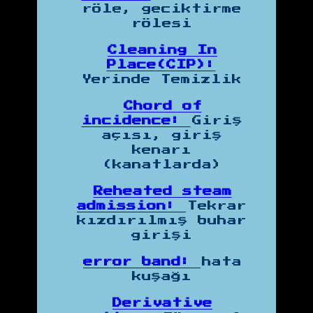
röle, geciktirme
rölesi
Cleaning In
Place(CIP):
Yerinde Temizlik
Chord of
incidence:
Giriş
açısı, giriş
kenarı
(kanatlarda)
Reheated steam
admission:
Tekrar
kızdırılmış buhar
girişi
error band:
hata
kuşağı
Derivative