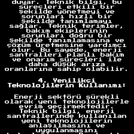
duyar. Teknik bilgi, bu
süreçleri etkili bir
şekilde yönetmeyi ve
sorunları hızlı bir
şekilde tanımlamayı
sağlar. Teknik terimler,
bakım ekiplerinin
sorunları doğru bir
şekilde tanımlamasına ve
çözüm üretmesine yardımcı
olur. Bu sayede, enerji
santralleri planlı bakım
ve onarım süreçleri ile
daha düşük arıza
oranlarına sahip olabilir.
4. Yenilikçi
Teknolojilerin Kullanımı:
Enerji sektörü sürekli
olarak yeni teknolojilerle
evrim geçirmektedir.
Teknik bilgi, enerji
santrallerinde kullanılan
yeni teknolojilerin
anlaşılmasını ve
uygulanmasını