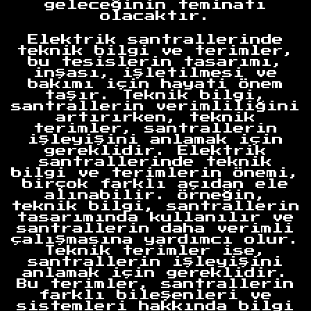
geleceğinin teminatı
olacaktır.
Elektrik santrallerinde
teknik bilgi ve terimler,
bu tesislerin tasarımı,
inşası, işletilmesi ve
bakımı için hayati önem
taşır. Teknik bilgi,
santrallerin verimliliğini
artırırken, teknik
terimler, santrallerin
işleyişini anlamak için
gereklidir. Elektrik
santrallerinde teknik
bilgi ve terimlerin önemi,
birçok farklı açıdan ele
alınabilir. Örneğin,
teknik bilgi, santrallerin
tasarımında kullanılır ve
santrallerin daha verimli
çalışmasına yardımcı olur.
Teknik terimler ise,
santrallerin işleyişini
anlamak için gereklidir.
Bu terimler, santrallerin
farklı bileşenleri ve
sistemleri hakkında bilgi