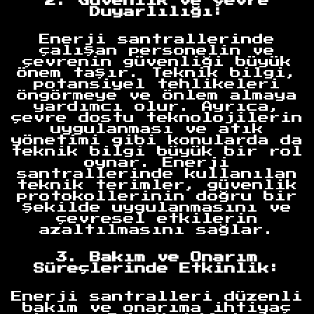
2. Güvenlik ve Çevre
Duyarlılığı:
Enerji santrallerinde
çalışan personelin ve
çevrenin güvenliği büyük
önem taşır. Teknik bilgi,
potansiyel tehlikeleri
öngörmeye ve önlem almaya
yardımcı olur. Ayrıca,
çevre dostu teknolojilerin
uygulanması ve atık
yönetimi gibi konularda da
teknik bilgi büyük bir rol
oynar. Enerji
santrallerinde kullanılan
teknik terimler, güvenlik
protokollerinin doğru bir
şekilde uygulanmasını ve
çevresel etkilerin
azaltılmasını sağlar.
3. Bakım ve Onarım
Süreçlerinde Etkinlik:
Enerji santralleri düzenli
bakım ve onarıma ihtiyaç