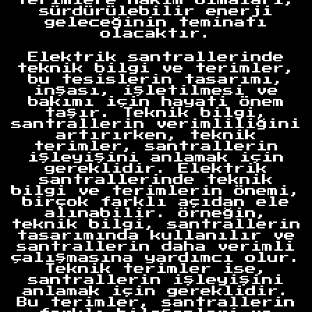
terimlere hakim olmaları,
sürdürülebilir enerji
geleceğinin teminatı
olacaktır.
Elektrik santrallerinde
teknik bilgi ve terimler,
bu tesislerin tasarımı,
inşası, işletilmesi ve
bakımı için hayati önem
taşır. Teknik bilgi,
santrallerin verimliliğini
artırırken, teknik
terimler, santrallerin
işleyişini anlamak için
gereklidir. Elektrik
santrallerinde teknik
bilgi ve terimlerin önemi,
birçok farklı açıdan ele
alınabilir. Örneğin,
teknik bilgi, santrallerin
tasarımında kullanılır ve
santrallerin daha verimli
çalışmasına yardımcı olur.
Teknik terimler ise,
santrallerin işleyişini
anlamak için gereklidir.
Bu terimler, santrallerin