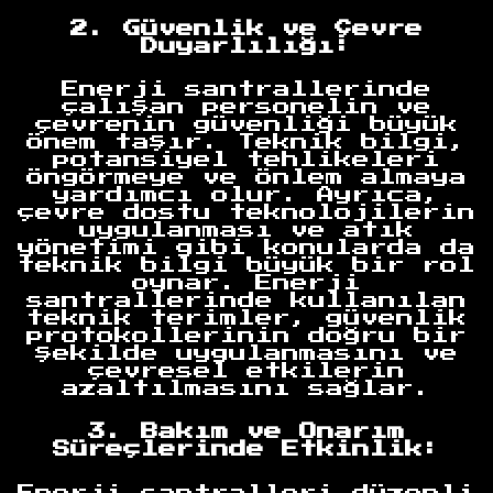
2. Güvenlik ve Çevre
Duyarlılığı:
Enerji santrallerinde
çalışan personelin ve
çevrenin güvenliği büyük
önem taşır. Teknik bilgi,
potansiyel tehlikeleri
öngörmeye ve önlem almaya
yardımcı olur. Ayrıca,
çevre dostu teknolojilerin
uygulanması ve atık
yönetimi gibi konularda da
teknik bilgi büyük bir rol
oynar. Enerji
santrallerinde kullanılan
teknik terimler, güvenlik
protokollerinin doğru bir
şekilde uygulanmasını ve
çevresel etkilerin
azaltılmasını sağlar.
3. Bakım ve Onarım
Süreçlerinde Etkinlik:
Enerji santralleri düzenli