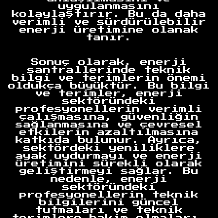
uygulanmasını
kolaylaştırır. Bu da daha
verimli ve sürdürülebilir
enerji üretimine olanak
tanır.
Anasayfa
Sonuç olarak, enerji
santrallerinde teknik
bilgi ve terimlerin önemi
oldukça büyüktür. Bu bilgi
ve terimler, enerji
sektöründeki
profesyonellerin verimli
çalışmasına, güvenliğin
sağlanmasına ve çevresel
etkilerin azaltılmasına
katkıda bulunur. Ayrıca,
sektördeki yeniliklere
ayak uydurmayı ve enerji
üretimini sürekli olarak
geliştirmeyi sağlar. Bu
nedenle, enerji
sektöründeki
profesyonellerin teknik
bilgilerini güncel
tutmaları ve teknik