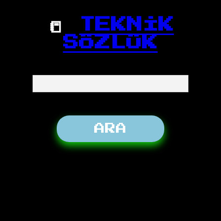
📒
TEKNİK
SÖZLÜK