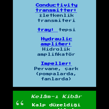
Conductivity
transmitter:
İletkenlik
transmiteri
tray:
tepsi
Hydraulic
amplifier:
Hidrolik
amplifikatör
Impeller:
Pervane, çark
(pompalarda,
fanlarda)
Kelâm-ı Kibâr
Kalp düzeldiği