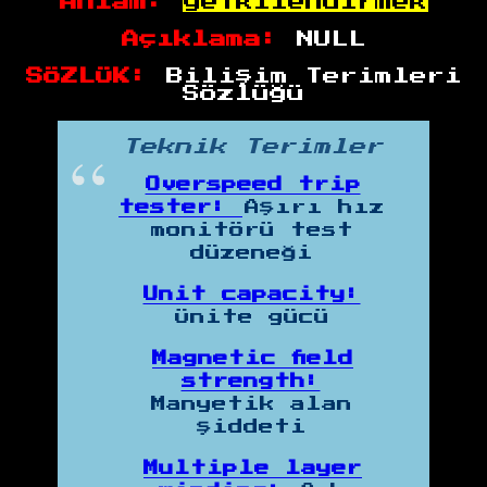
Anlam:
yetkilendirmek
Açıklama:
NULL
SÖZLÜK:
Bilişim Terimleri
Sözlüğü
Teknik Terimler
Overspeed trip
tester:
Aşırı hız
monitörü test
düzeneği
Unit capacity:
Ünite gücü
Magnetic field
strength:
Manyetik alan
şiddeti
Multiple layer