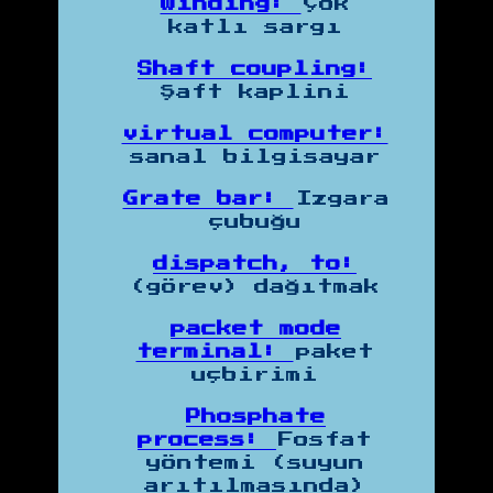
winding:
Çok
katlı sargı
Shaft coupling:
Şaft kaplini
virtual computer:
sanal bilgisayar
Grate bar:
Izgara
çubuğu
dispatch, to:
(görev) dağıtmak
packet mode
terminal:
paket
uçbirimi
Phosphate
process:
Fosfat
yöntemi (suyun
arıtılmasında)