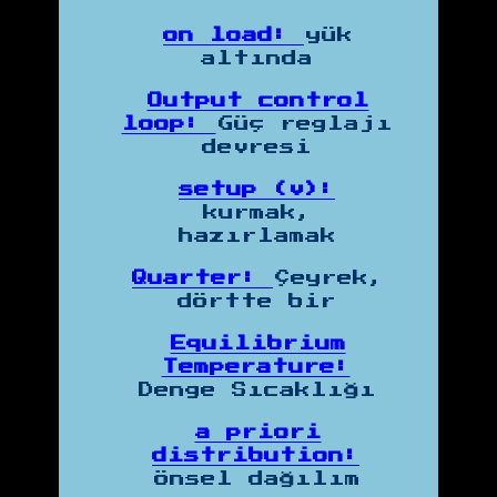
on load:
yük
altında
Output control
loop:
Güç reglajı
devresi
setup (v):
kurmak,
hazırlamak
Quarter:
Çeyrek,
dörtte bir
Equilibrium
Temperature:
Denge Sıcaklığı
a priori
distribution:
önsel dağılım