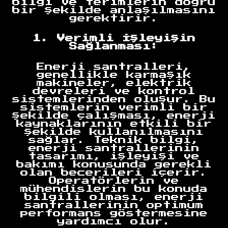
bilgi ve terimlerin doğru
bir şekilde anlaşılmasını
gerektirir.
1. Verimli İşleyişin
Sağlanması:
Enerji santralleri,
genellikle karmaşık
makineler, elektrik
devreleri ve kontrol
sistemlerinden oluşur. Bu
sistemlerin verimli bir
şekilde çalışması, enerji
kaynaklarının etkili bir
şekilde kullanılmasını
sağlar. Teknik bilgi,
enerji santrallerinin
tasarımı, işleyişi ve
bakımı konusunda gerekli
olan becerileri içerir.
Operatörlerin ve
mühendislerin bu konuda
bilgili olması, enerji
santrallerinin optimum
performans göstermesine
yardımcı olur.