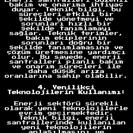
bakım ve onarıma ihtiyaç
duyar. Teknik bilgi, bu
süreçleri etkili bir
şekilde yönetmeyi ve
sorunları hızlı bir
şekilde tanımlamayı
sağlar. Teknik terimler,
bakım ekiplerinin
sorunları doğru bir
şekilde tanımlamasına ve
çözüm üretmesine yardımcı
olur. Bu sayede, enerji
santralleri planlı bakım
ve onarım süreçleri ile
daha düşük arıza
oranlarına sahip olabilir.
4. Yenilikçi
Teknolojilerin Kullanımı:
Enerji sektörü sürekli
olarak yeni teknolojilerle
evrim geçirmektedir.
Teknik bilgi, enerji
santrallerinde kullanılan
yeni teknolojilerin
anlaşılmasını ve