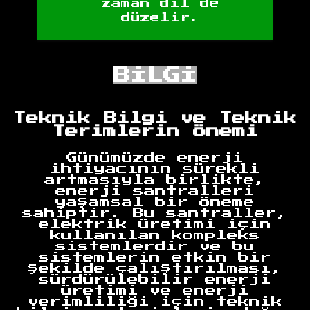
zaman dil de
düzelir.
BİLGİ
Teknik Bilgi ve Teknik
Terimlerin Önemi
Günümüzde enerji
ihtiyacının sürekli
artmasıyla birlikte,
enerji santralleri
yaşamsal bir öneme
sahiptir. Bu santraller,
elektrik üretimi için
kullanılan kompleks
sistemlerdir ve bu
sistemlerin etkin bir
şekilde çalıştırılması,
sürdürülebilir enerji
üretimi ve enerji
verimliliği için teknik