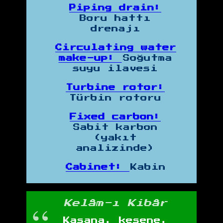
Piping drain:
Boru hattı
drenajı
Circulating water
make-up:
Soğutma
suyu ilavesi
Turbine rotor:
Türbin rotoru
Fixed carbon:
Sabit karbon
(yakıt
analizinde)
Cabinet:
Kabin
Kelâm-ı Kibâr
Kasana, kesene,