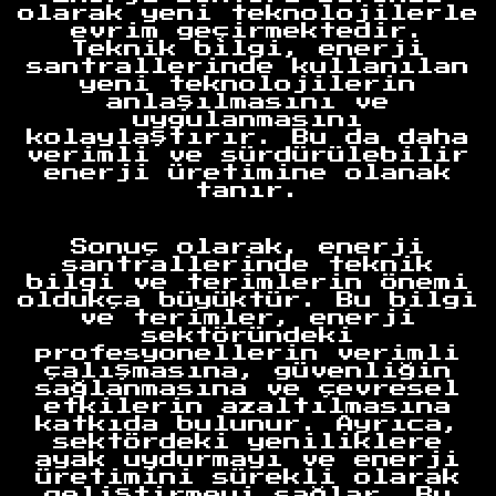
olarak yeni teknolojilerle
evrim geçirmektedir.
Teknik bilgi, enerji
santrallerinde kullanılan
yeni teknolojilerin
anlaşılmasını ve
uygulanmasını
kolaylaştırır. Bu da daha
verimli ve sürdürülebilir
enerji üretimine olanak
tanır.
Anasayfa
Sonuç olarak, enerji
santrallerinde teknik
bilgi ve terimlerin önemi
oldukça büyüktür. Bu bilgi
ve terimler, enerji
sektöründeki
profesyonellerin verimli
çalışmasına, güvenliğin
sağlanmasına ve çevresel
etkilerin azaltılmasına
katkıda bulunur. Ayrıca,
sektördeki yeniliklere
ayak uydurmayı ve enerji
üretimini sürekli olarak
geliştirmeyi sağlar. Bu