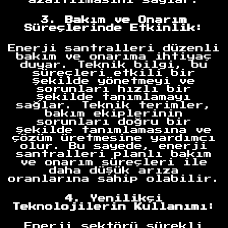
azaltılmasını sağlar.
3. Bakım ve Onarım
Süreçlerinde Etkinlik:
Enerji santralleri düzenli
bakım ve onarıma ihtiyaç
duyar. Teknik bilgi, bu
süreçleri etkili bir
şekilde yönetmeyi ve
sorunları hızlı bir
şekilde tanımlamayı
sağlar. Teknik terimler,
bakım ekiplerinin
sorunları doğru bir
şekilde tanımlamasına ve
çözüm üretmesine yardımcı
olur. Bu sayede, enerji
santralleri planlı bakım
ve onarım süreçleri ile
daha düşük arıza
oranlarına sahip olabilir.
4. Yenilikçi
Teknolojilerin Kullanımı:
Enerji sektörü sürekli