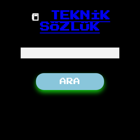
📒
TEKNİK
SÖZLÜK