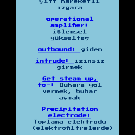
Çift hareketli
ızgara
operational
amplifier:
işlemsel
yükselteç
outbound:
giden
intrude:
izinsiz
girmek
Get steam up,
to-:
Buhara yol
vermek, buhar
açmak
Precipitation
electrode:
Toplama elektrodu
(elektrofiltrelerde)