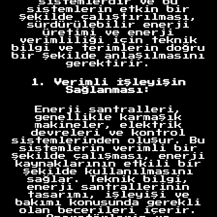
sistemlerdir ve bu
sistemlerin etkin bir
şekilde çalıştırılması,
sürdürülebilir enerji
üretimi ve enerji
verimliliği için teknik
bilgi ve terimlerin doğru
bir şekilde anlaşılmasını
gerektirir.
1. Verimli İşleyişin
Sağlanması:
Enerji santralleri,
genellikle karmaşık
makineler, elektrik
devreleri ve kontrol
sistemlerinden oluşur. Bu
sistemlerin verimli bir
şekilde çalışması, enerji
kaynaklarının etkili bir
şekilde kullanılmasını
sağlar. Teknik bilgi,
enerji santrallerinin
tasarımı, işleyişi ve
bakımı konusunda gerekli
olan becerileri içerir.