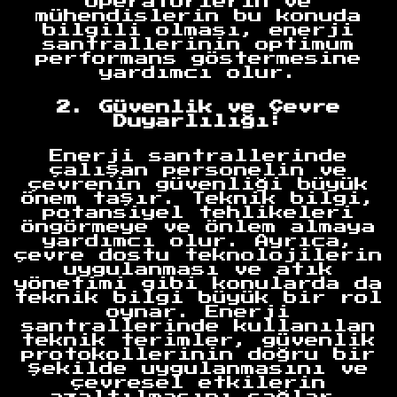
Operatörlerin ve
mühendislerin bu konuda
bilgili olması, enerji
santrallerinin optimum
performans göstermesine
yardımcı olur.
2. Güvenlik ve Çevre
Duyarlılığı:
Enerji santrallerinde
çalışan personelin ve
çevrenin güvenliği büyük
önem taşır. Teknik bilgi,
potansiyel tehlikeleri
öngörmeye ve önlem almaya
yardımcı olur. Ayrıca,
çevre dostu teknolojilerin
uygulanması ve atık
yönetimi gibi konularda da
teknik bilgi büyük bir rol
oynar. Enerji
santrallerinde kullanılan
teknik terimler, güvenlik
protokollerinin doğru bir
şekilde uygulanmasını ve
çevresel etkilerin