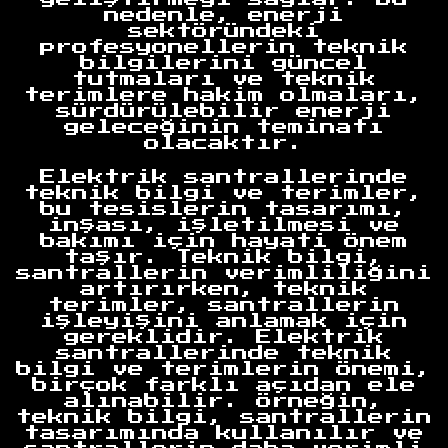
nedenle, enerji
sektöründeki
profesyonellerin teknik
bilgilerini güncel
tutmaları ve teknik
terimlere hakim olmaları,
sürdürülebilir enerji
geleceğinin teminatı
olacaktır.
Elektrik santrallerinde
teknik bilgi ve terimler,
bu tesislerin tasarımı,
inşası, işletilmesi ve
bakımı için hayati önem
taşır. Teknik bilgi,
santrallerin verimliliğini
artırırken, teknik
terimler, santrallerin
işleyişini anlamak için
gereklidir. Elektrik
santrallerinde teknik
bilgi ve terimlerin önemi,
birçok farklı açıdan ele
alınabilir. Örneğin,
teknik bilgi, santrallerin
tasarımında kullanılır ve