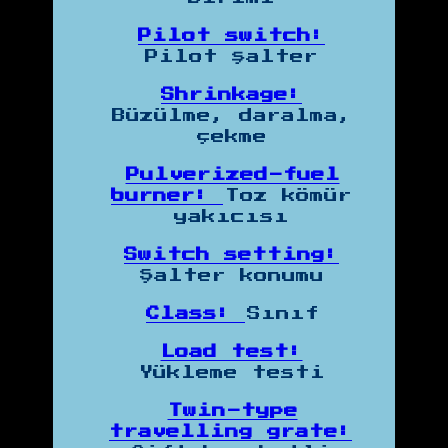
Pilot switch:
Pilot şalter
Shrinkage:
Büzülme, daralma,
çekme
Pulverized-fuel
burner:
Toz kömür
yakıcısı
Switch setting:
Şalter konumu
Class:
Sınıf
Load test:
Yükleme testi
Twin-type
travelling grate: