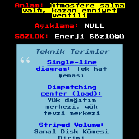
Anlam:
Atmosfere salma
valfi, kazan emniyet
ventili
Açıklama:
NULL
SÖZLÜK:
Enerji Sözlüğü
Teknik Terimler
Single-line
diagram:
Tek hat
şeması
Dispatching
center (load):
Yük dağıtım
merkezi, yük
tevzi merkezi
Striped Volume:
Sanal Disk Kümesi
Birimi