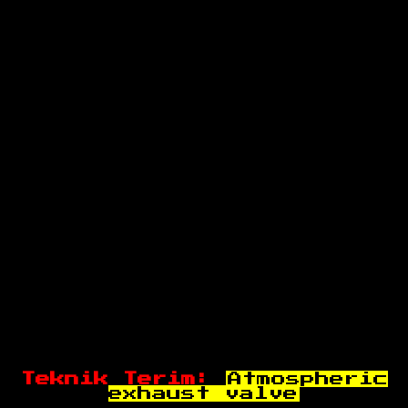
Teknik Terim:
Atmospheric
exhaust valve