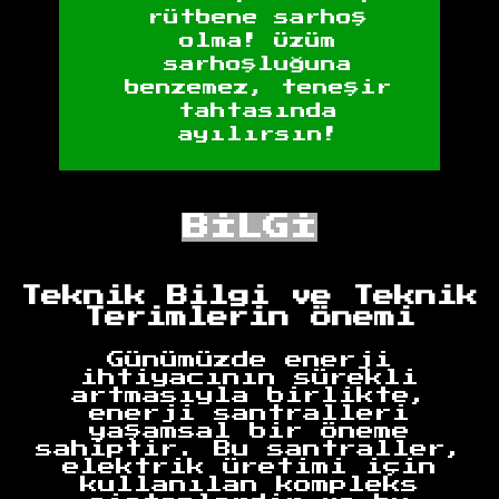
rütbene sarhoş
olma! Üzüm
sarhoşluğuna
benzemez, teneşir
tahtasında
ayılırsın!
BİLGİ
Teknik Bilgi ve Teknik
Terimlerin Önemi
Günümüzde enerji
ihtiyacının sürekli
artmasıyla birlikte,
enerji santralleri
yaşamsal bir öneme
sahiptir. Bu santraller,
elektrik üretimi için
kullanılan kompleks