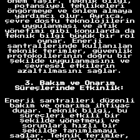
önem taşır. Teknik bilgi,
potansiyel tehlikeleri
öngörmeye ve önlem almaya
yardımcı olur. Ayrıca,
çevre dostu teknolojilerin
uygulanması ve atık
yönetimi gibi konularda da
teknik bilgi büyük bir rol
oynar. Enerji
santrallerinde kullanılan
teknik terimler, güvenlik
protokollerinin doğru bir
şekilde uygulanmasını ve
çevresel etkilerin
azaltılmasını sağlar.
3. Bakım ve Onarım
Süreçlerinde Etkinlik:
Enerji santralleri düzenli
bakım ve onarıma ihtiyaç
duyar. Teknik bilgi, bu
süreçleri etkili bir
şekilde yönetmeyi ve
sorunları hızlı bir
şekilde tanımlamayı
sağlar. Teknik terimler,