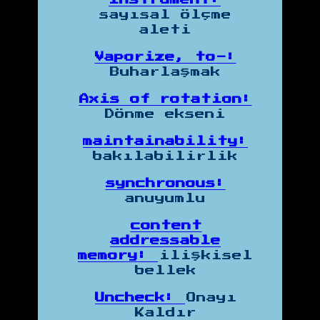
sayısal ölçme
aleti
Vaporize, to-:
Buharlaşmak
Axis of rotation:
Dönme ekseni
maintainability:
bakılabilirlik
synchronous:
anuyumlu
content
addressable
memory:
ilişkisel
bellek
Uncheck:
Onayı
Kaldır