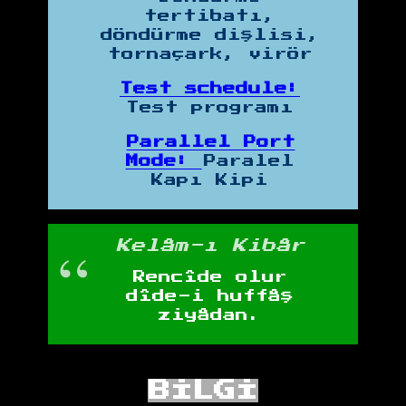
tertibatı,
döndürme dişlisi,
tornaçark, virör
Test schedule:
Test programı
Parallel Port
Mode:
Paralel
Kapı Kipi
Kelâm-ı Kibâr
Rencîde olur
dîde-i huffâş
ziyâdan.
BİLGİ