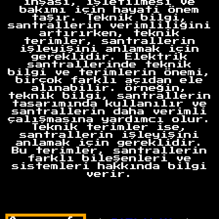
inşası, işletilmesi ve
bakımı için hayati önem
taşır. Teknik bilgi,
santrallerin verimliliğini
artırırken, teknik
terimler, santrallerin
işleyişini anlamak için
gereklidir. Elektrik
santrallerinde teknik
bilgi ve terimlerin önemi,
birçok farklı açıdan ele
alınabilir. Örneğin,
teknik bilgi, santrallerin
tasarımında kullanılır ve
santrallerin daha verimli
çalışmasına yardımcı olur.
Teknik terimler ise,
santrallerin işleyişini
anlamak için gereklidir.
Bu terimler, santrallerin
farklı bileşenleri ve
sistemleri hakkında bilgi
verir.