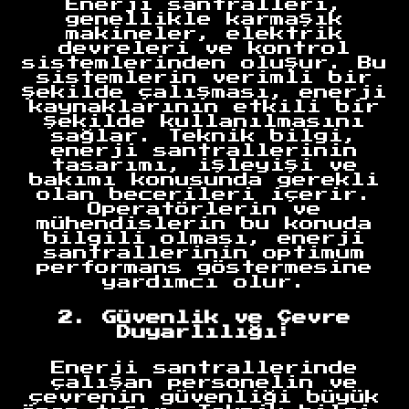
Enerji santralleri,
genellikle karmaşık
makineler, elektrik
devreleri ve kontrol
sistemlerinden oluşur. Bu
sistemlerin verimli bir
şekilde çalışması, enerji
kaynaklarının etkili bir
şekilde kullanılmasını
sağlar. Teknik bilgi,
enerji santrallerinin
tasarımı, işleyişi ve
bakımı konusunda gerekli
olan becerileri içerir.
Operatörlerin ve
mühendislerin bu konuda
bilgili olması, enerji
santrallerinin optimum
performans göstermesine
yardımcı olur.
2. Güvenlik ve Çevre
Duyarlılığı:
Enerji santrallerinde
çalışan personelin ve
çevrenin güvenliği büyük