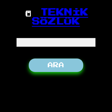
📒
TEKNİK
SÖZLÜK