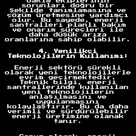
bakım ekiplerinin
sorunları doğru bir
şekilde tanımlamasına ve
çözüm üretmesine yardımcı
olur. Bu sayede, enerji
santralleri planlı bakım
ve onarım süreçleri ile
daha düşük arıza
oranlarına sahip olabilir.
4. Yenilikçi
Teknolojilerin Kullanımı:
Enerji sektörü sürekli
olarak yeni teknolojilerle
evrim geçirmektedir.
Teknik bilgi, enerji
santrallerinde kullanılan
yeni teknolojilerin
anlaşılmasını ve
uygulanmasını
kolaylaştırır. Bu da daha
verimli ve sürdürülebilir
enerji üretimine olanak
tanır.