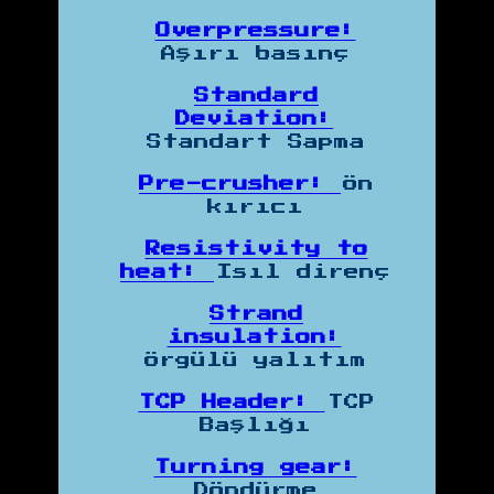
Overpressure:
Aşırı basınç
Standard
Deviation:
Standart Sapma
Pre-crusher:
Ön
kırıcı
Resistivity to
heat:
Isıl direnç
Strand
insulation:
Örgülü yalıtım
TCP Header:
TCP
Başlığı
Turning gear:
Döndürme