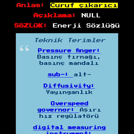
Anlam:
Curuf çıkarıcı
Açıklama:
NULL
SÖZLÜK:
Enerji Sözlüğü
Teknik Terimler
Pressure finger:
Basınç tırnağı,
basınç mandalı
sub-:
alt-
Diffusivity:
Yayınganlık
Overspeed
governor:
Aşırı
hız regülatörü
digital measuring
instrument: