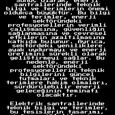
Sonuç olarak, enerji
Anasayfa
santrallerinde teknik
bilgi ve terimlerin önemi
oldukça büyüktür. Bu bilgi
ve terimler, enerji
sektöründeki
profesyonellerin verimli
çalışmasına, güvenliğin
sağlanmasına ve çevresel
etkilerin azaltılmasına
katkıda bulunur. Ayrıca,
sektördeki yeniliklere
ayak uydurmayı ve enerji
üretimini sürekli olarak
geliştirmeyi sağlar. Bu
nedenle, enerji
sektöründeki
profesyonellerin teknik
bilgilerini güncel
tutmaları ve teknik
terimlere hakim olmaları,
sürdürülebilir enerji
geleceğinin teminatı
olacaktır.
Elektrik santrallerinde
teknik bilgi ve terimler,
bu tesislerin tasarımı,