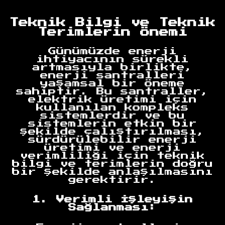
Teknik Bilgi ve Teknik
Terimlerin Önemi
Günümüzde enerji
ihtiyacının sürekli
artmasıyla birlikte,
enerji santralleri
yaşamsal bir öneme
sahiptir. Bu santraller,
elektrik üretimi için
kullanılan kompleks
sistemlerdir ve bu
sistemlerin etkin bir
şekilde çalıştırılması,
sürdürülebilir enerji
üretimi ve enerji
verimliliği için teknik
bilgi ve terimlerin doğru
bir şekilde anlaşılmasını
gerektirir.
1. Verimli İşleyişin
Sağlanması: