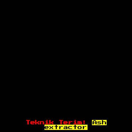
Teknik Terim:
Ash
extractor