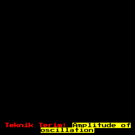
Teknik Terim:
Amplitude of
oscillation