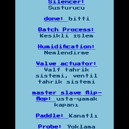
Silencer:
Susturucu
done:
bitti
Batch Process:
Kesikli İşlem
Humidification:
Nemlendirme
Valve actuator:
Valf tahrik
sistemi, ventil
tahrik sistemi
master slave flip-
flop:
usta-yamak
kapanı
Paddle:
Kanatlı
Probe:
Yoklama