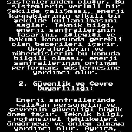
sistemlerinden oluşur. Bu
sistemlerin verimli bir
şekilde çalışması, enerji
kaynaklarının etkili bir
şekilde kullanılmasını
sağlar. Teknik bilgi,
enerji santrallerinin
tasarımı, işleyişi ve
bakımı konusunda gerekli
olan becerileri içerir.
Operatörlerin ve
mühendislerin bu konuda
bilgili olması, enerji
santrallerinin optimum
performans göstermesine
yardımcı olur.
2. Güvenlik ve Çevre
Duyarlılığı:
Enerji santrallerinde
çalışan personelin ve
çevrenin güvenliği büyük
önem taşır. Teknik bilgi,
potansiyel tehlikeleri
öngörmeye ve önlem almaya
yardımcı olur. Ayrıca,