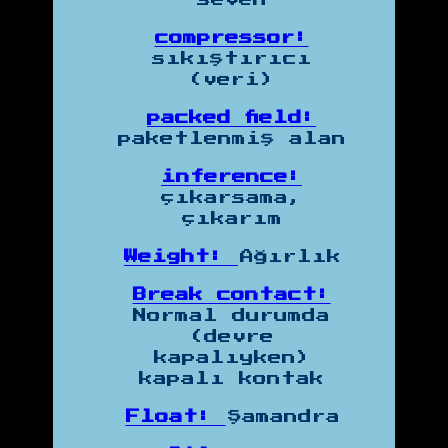
compressor:
sıkıştırıcı
(veri)
packed field:
paketlenmiş alan
inference:
çıkarsama,
çıkarım
Weight:
Ağırlık
Break contact:
Normal durumda
(devre
kapalıyken)
kapalı kontak
Float:
Şamandra