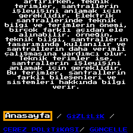
artırırken, teknik
terimler, santrallerin
işleyişini anlamak için
gereklidir. Elektrik
santrallerinde teknik
bilgi ve terimlerin önemi,
birçok farklı açıdan ele
alınabilir. Örneğin,
teknik bilgi, santrallerin
tasarımında kullanılır ve
santrallerin daha verimli
çalışmasına yardımcı olur.
Teknik terimler ise,
santrallerin işleyişini
anlamak için gereklidir.
Bu terimler, santrallerin
farklı bileşenleri ve
sistemleri hakkında bilgi
verir.
/
GİZLİLİK
/
ÇEREZ POLİTİKASI
/
GÜNCELLE