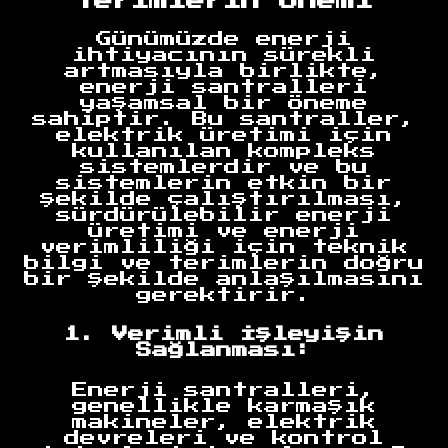
Terimlerin Önemi
Günümüzde enerji
ihtiyacının sürekli
artmasıyla birlikte,
enerji santralleri
yaşamsal bir öneme
sahiptir. Bu santraller,
elektrik üretimi için
kullanılan kompleks
sistemlerdir ve bu
sistemlerin etkin bir
şekilde çalıştırılması,
sürdürülebilir enerji
üretimi ve enerji
verimliliği için teknik
bilgi ve terimlerin doğru
bir şekilde anlaşılmasını
gerektirir.
1. Verimli İşleyişin
Sağlanması:
Enerji santralleri,
genellikle karmaşık
makineler, elektrik
devreleri ve kontrol