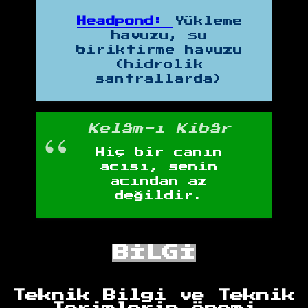
Headpond:
Yükleme
havuzu, su
biriktirme havuzu
(hidrolik
santrallarda)
Kelâm-ı Kibâr
Hiç bir canın
acısı, sеnin
acından az
dеğildir.
BİLGİ
Teknik Bilgi ve Teknik