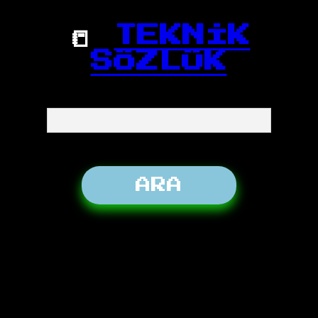
📒
TEKNİK
SÖZLÜK