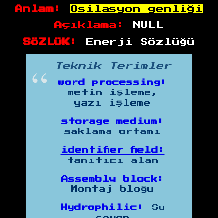
Anlam:
Osilasyon genliği
Açıklama:
NULL
SÖZLÜK:
Enerji Sözlüğü
Teknik Terimler
word processing:
metin işleme,
yazı işleme
storage medium:
saklama ortamı
identifier field:
tanıtıcı alan
Assembly block:
Montaj bloğu
Hydrophilic:
Su
seven