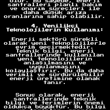
olur. Bu sayede, enerji
santralleri planlı bakım
ve onarım süreçleri ile
daha düşük arıza
oranlarına sahip olabilir.
4. Yenilikçi
Teknolojilerin Kullanımı:
Enerji sektörü sürekli
olarak yeni teknolojilerle
evrim geçirmektedir.
Teknik bilgi, enerji
santrallerinde kullanılan
yeni teknolojilerin
anlaşılmasını ve
uygulanmasını
kolaylaştırır. Bu da daha
verimli ve sürdürülebilir
enerji üretimine olanak
tanır.
Sonuç olarak, enerji
Anasayfa
santrallerinde teknik
bilgi ve terimlerin önemi
oldukça büyüktür. Bu bilgi