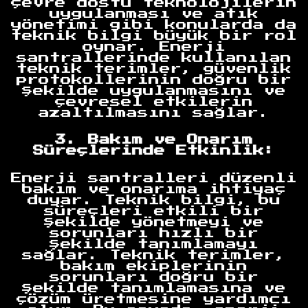
çevre dostu teknolojilerin
uygulanması ve atık
yönetimi gibi konularda da
teknik bilgi büyük bir rol
oynar. Enerji
santrallerinde kullanılan
teknik terimler, güvenlik
protokollerinin doğru bir
şekilde uygulanmasını ve
çevresel etkilerin
azaltılmasını sağlar.
3. Bakım ve Onarım
Süreçlerinde Etkinlik:
Enerji santralleri düzenli
bakım ve onarıma ihtiyaç
duyar. Teknik bilgi, bu
süreçleri etkili bir
şekilde yönetmeyi ve
sorunları hızlı bir
şekilde tanımlamayı
sağlar. Teknik terimler,
bakım ekiplerinin
sorunları doğru bir
şekilde tanımlamasına ve
çözüm üretmesine yardımcı