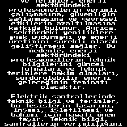
ve terimler, enerji
sektöründeki
profesyonellerin verimli
çalışmasına, güvenliğin
sağlanmasına ve çevresel
etkilerin azaltılmasına
katkıda bulunur. Ayrıca,
sektördeki yeniliklere
ayak uydurmayı ve enerji
üretimini sürekli olarak
geliştirmeyi sağlar. Bu
nedenle, enerji
sektöründeki
profesyonellerin teknik
bilgilerini güncel
tutmaları ve teknik
terimlere hakim olmaları,
sürdürülebilir enerji
geleceğinin teminatı
olacaktır.
Elektrik santrallerinde
teknik bilgi ve terimler,
bu tesislerin tasarımı,
inşası, işletilmesi ve
bakımı için hayati önem
taşır. Teknik bilgi,
santrallerin verimliliğini