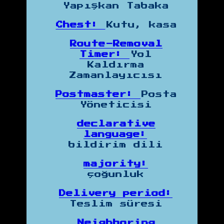
Yapışkan Tabaka
Chest:
Kutu, kasa
Route-Removal
Timer:
Yol
Kaldırma
Zamanlayıcısı
Postmaster:
Posta
Yöneticisi
declarative
language:
bildirim dili
majority:
çoğunluk
Delivery period:
Teslim süresi
Neighboring