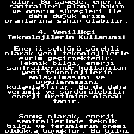
olur. Bu sayede, enerji
santralleri planlı bakım
ve onarım süreçleri ile
daha düşük arıza
oranlarına sahip olabilir.
4. Yenilikçi
Teknolojilerin Kullanımı:
Enerji sektörü sürekli
olarak yeni teknolojilerle
evrim geçirmektedir.
Teknik bilgi, enerji
santrallerinde kullanılan
yeni teknolojilerin
anlaşılmasını ve
uygulanmasını
kolaylaştırır. Bu da daha
verimli ve sürdürülebilir
enerji üretimine olanak
Anasayfa
tanır.
Sonuç olarak, enerji
santrallerinde teknik
bilgi ve terimlerin önemi
oldukça büyüktür. Bu bilgi