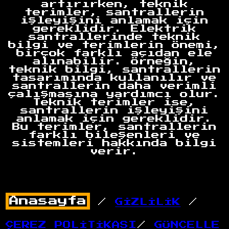
artırırken, teknik
terimler, santrallerin
işleyişini anlamak için
gereklidir. Elektrik
santrallerinde teknik
bilgi ve terimlerin önemi,
birçok farklı açıdan ele
alınabilir. Örneğin,
teknik bilgi, santrallerin
tasarımında kullanılır ve
santrallerin daha verimli
çalışmasına yardımcı olur.
Teknik terimler ise,
santrallerin işleyişini
anlamak için gereklidir.
Bu terimler, santrallerin
farklı bileşenleri ve
sistemleri hakkında bilgi
verir.
/
GİZLİLİK
/
ÇEREZ POLİTİKASI
/
GÜNCELLE