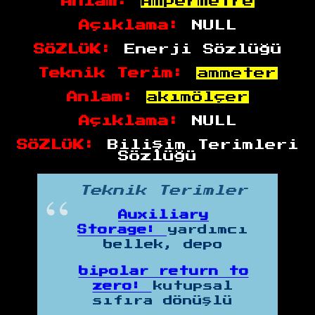
Anlam:
Ampermetre
Açıklama:
NULL
SÖZLÜK:
Enerji Sözlüğü
Teknik Terim:
ammeter
Anlam:
akımölçer
Açıklama:
NULL
SÖZLÜK:
Bilişim Terimleri
Sözlüğü
Teknik Terimler
Auxiliary
Storage:
yardımcı
bellek, depo
bipolar return to
zero:
kutupsal
sıfıra dönüşlü