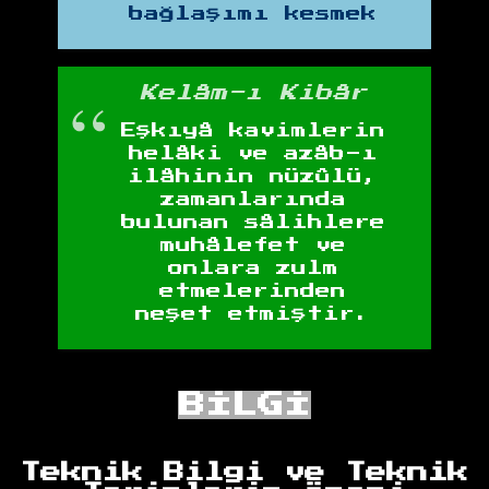
bağlaşımı kesmek
Kelâm-ı Kibâr
Eşkıyâ kavimlerin
helâki ve azâb-ı
ilâhinin nüzûlü,
zamanlarında
bulunan sâlihlere
muhâlefet ve
onlara zulm
etmelerinden
neşet etmiştir.
BİLGİ
Teknik Bilgi ve Teknik