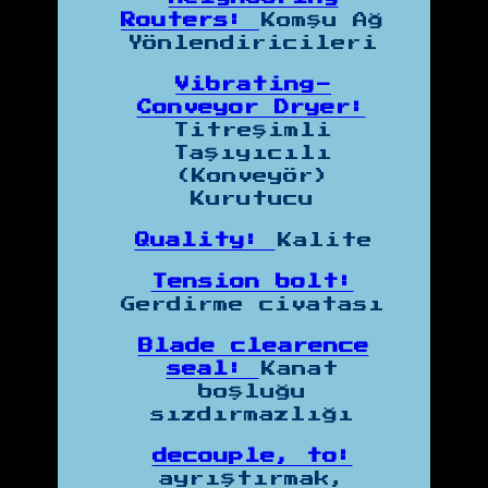
Routers:
Komşu Ağ
Yönlendiricileri
Vibrating-
Conveyor Dryer:
Titreşimli
Taşıyıcılı
(Konveyör)
Kurutucu
Quality:
Kalite
Tension bolt:
Gerdirme civatası
Blade clearence
seal:
Kanat
boşluğu
sızdırmazlığı
decouple, to:
ayrıştırmak,