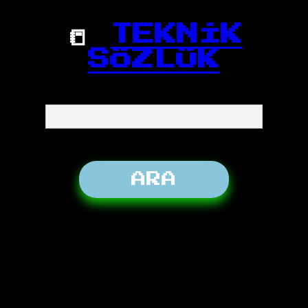
📒
TEKNİK
SÖZLÜK