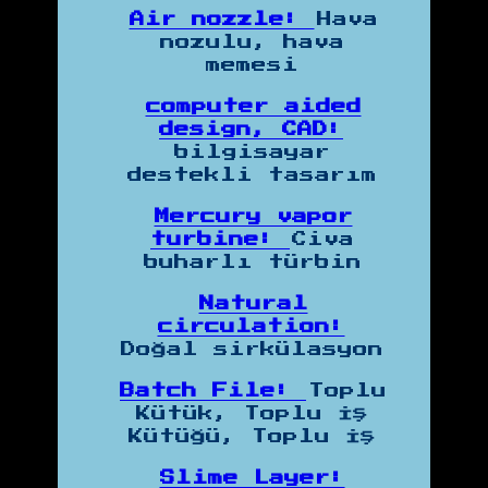
Air nozzle:
Hava
nozulu, hava
memesi
computer aided
design, CAD:
bilgisayar
destekli tasarım
Mercury vapor
turbine:
Civa
buharlı türbin
Natural
circulation:
Doğal sirkülasyon
Batch File:
Toplu
Kütük, Toplu İş
Kütüğü, Toplu İş
Slime Layer: