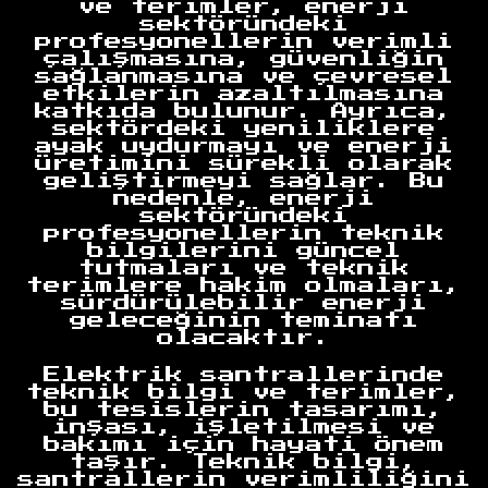
ve terimler, enerji
sektöründeki
profesyonellerin verimli
çalışmasına, güvenliğin
sağlanmasına ve çevresel
etkilerin azaltılmasına
katkıda bulunur. Ayrıca,
sektördeki yeniliklere
ayak uydurmayı ve enerji
üretimini sürekli olarak
geliştirmeyi sağlar. Bu
nedenle, enerji
sektöründeki
profesyonellerin teknik
bilgilerini güncel
tutmaları ve teknik
terimlere hakim olmaları,
sürdürülebilir enerji
geleceğinin teminatı
olacaktır.
Elektrik santrallerinde
teknik bilgi ve terimler,
bu tesislerin tasarımı,
inşası, işletilmesi ve
bakımı için hayati önem
taşır. Teknik bilgi,
santrallerin verimliliğini