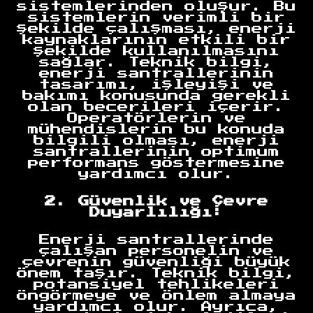
sistemlerinden oluşur. Bu
sistemlerin verimli bir
şekilde çalışması, enerji
kaynaklarının etkili bir
şekilde kullanılmasını
sağlar. Teknik bilgi,
enerji santrallerinin
tasarımı, işleyişi ve
bakımı konusunda gerekli
olan becerileri içerir.
Operatörlerin ve
mühendislerin bu konuda
bilgili olması, enerji
santrallerinin optimum
performans göstermesine
yardımcı olur.
2. Güvenlik ve Çevre
Duyarlılığı:
Enerji santrallerinde
çalışan personelin ve
çevrenin güvenliği büyük
önem taşır. Teknik bilgi,
potansiyel tehlikeleri
öngörmeye ve önlem almaya
yardımcı olur. Ayrıca,