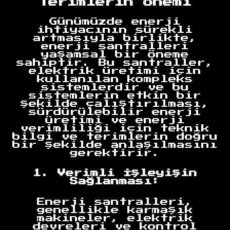
Terimlerin Önemi
Günümüzde enerji
ihtiyacının sürekli
artmasıyla birlikte,
enerji santralleri
yaşamsal bir öneme
sahiptir. Bu santraller,
elektrik üretimi için
kullanılan kompleks
sistemlerdir ve bu
sistemlerin etkin bir
şekilde çalıştırılması,
sürdürülebilir enerji
üretimi ve enerji
verimliliği için teknik
bilgi ve terimlerin doğru
bir şekilde anlaşılmasını
gerektirir.
1. Verimli İşleyişin
Sağlanması:
Enerji santralleri,
genellikle karmaşık
makineler, elektrik
devreleri ve kontrol