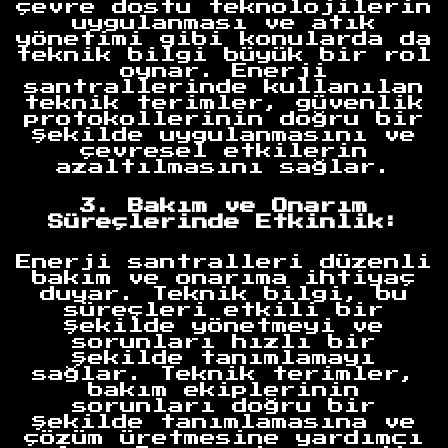
çevre dostu teknolojilerin
uygulanması ve atık
yönetimi gibi konularda da
teknik bilgi büyük bir rol
oynar. Enerji
santrallerinde kullanılan
teknik terimler, güvenlik
protokollerinin doğru bir
şekilde uygulanmasını ve
çevresel etkilerin
azaltılmasını sağlar.
3. Bakım ve Onarım
Süreçlerinde Etkinlik:
Enerji santralleri düzenli
bakım ve onarıma ihtiyaç
duyar. Teknik bilgi, bu
süreçleri etkili bir
şekilde yönetmeyi ve
sorunları hızlı bir
şekilde tanımlamayı
sağlar. Teknik terimler,
bakım ekiplerinin
sorunları doğru bir
şekilde tanımlamasına ve
çözüm üretmesine yardımcı