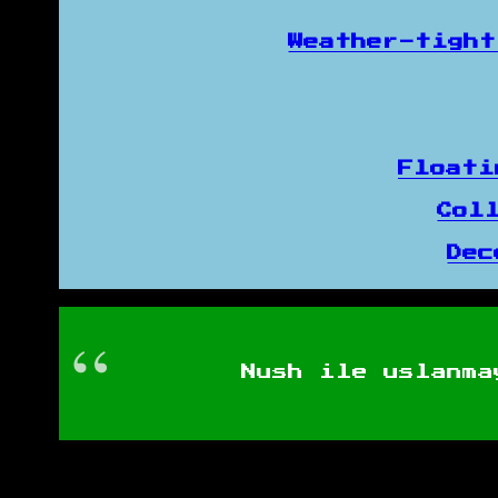
Weather-tigh
Floati
Col
De
Nush ile uslanma