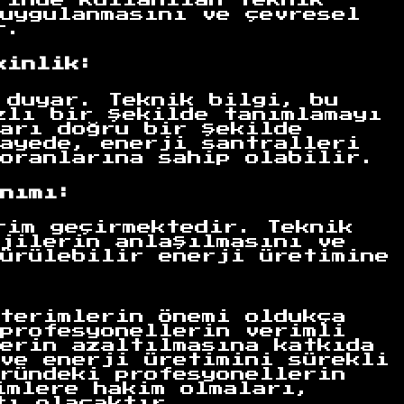
rinde kullanılan teknik
uygulanmasını ve çevresel
r.
kinlik:
 duyar. Teknik bilgi, bu
zlı bir şekilde tanımlamayı
arı doğru bir şekilde
ayede, enerji santralleri
oranlarına sahip olabilir.
nımı:
rim geçirmektedir. Teknik
jilerin anlaşılmasını ve
ürülebilir enerji üretimine
terimlerin önemi oldukça
profesyonellerin verimli
erin azaltılmasına katkıda
ve enerji üretimini sürekli
ründeki profesyonellerin
imlere hakim olmaları,
tı olacaktır.