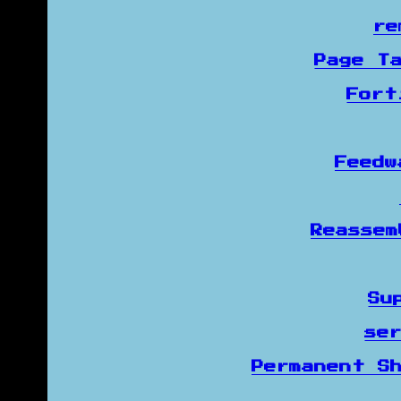
re
Page T
Fort
Feed
Reasse
Su
se
Permanent S