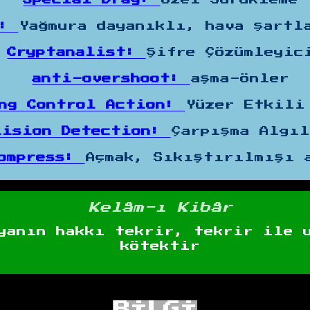
t:
Yağmura dayanıklı, hava şartl
Cryptanalist:
Şifre Çözümleyic
anti-overshoot:
aşma-önler
ng Control Action:
Yüzer Etkili
lision Detection:
Çarpışma Algı
compress:
Açmak, Sıkıştırılmışı 
Kelâm-ı Kibâr
yanın hakkı tekrir, tekrir ile 
kötektir
BİLGİ