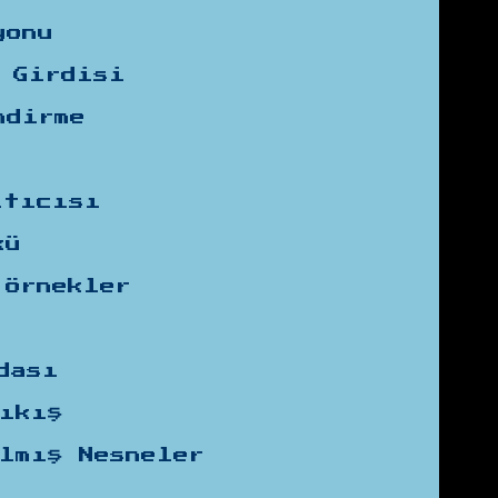
yonu
 Girdisi
ndirme
ıtıcısı
kü
 Örnekler
dası
çıkış
lmış Nesneler