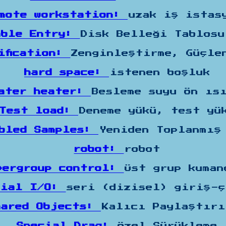
mote workstation:
uzak iş istas
able Entry:
Disk Belleği Tablosu
ification:
Zenginleştirme, Güçle
hard space:
istenen boşluk
water heater:
Besleme suyu ön ıs
Test load:
Deneme yükü, test yü
mbled Samples:
Yeniden Toplanmış
robot:
robot
pergroup control:
Üst grup kuman
rial I/O:
seri (dizisel) giriş-
hared Objects:
Kalıcı Paylaştırı
Special Drag:
Özel Sürükleme