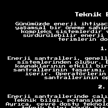
Teknik 
Günümüzde enerji ihtiyac
yaşamsal bir öneme sahip
kompleks sistemlerdir 
sürdürülebilir enerji 
terimlerin do
1.
Enerji santralleri, genell
sistemlerinden oluşur. 
kaynaklarının etkili bir
santrallerinin tasarımı,
içerir. Operatörlerin
santrallerinin o
2.
Enerji santrallerinde çalı
Teknik bilgi, potansiyel
Ayrıca, çevre dostu teknol