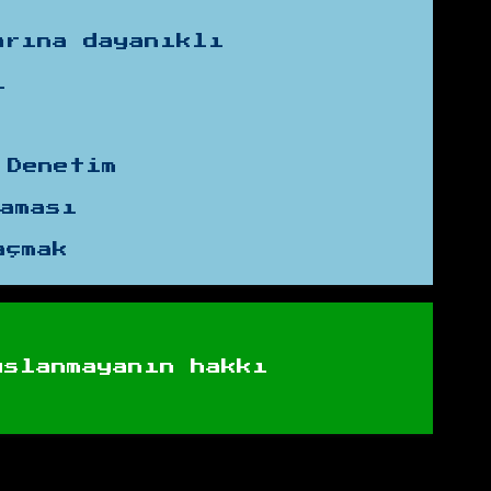
arına dayanıklı
i
 Denetim
laması
açmak
uslanmayanın hakkı