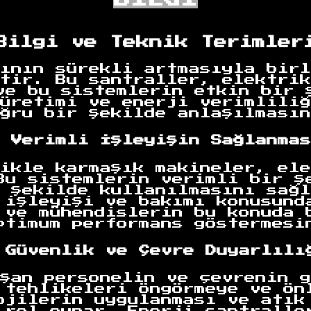
Bilgi ve Teknik Terimler
ının sürekli artmasıyla birl
tir. Bu santraller, elektrik
ve bu sistemlerin etkin bir 
üretimi ve enerji verimliliğ
ğru bir şekilde anlaşılmasın
 Verimli İşleyişin Sağlanmas
ikle karmaşık makineler, ele
Bu sistemlerin verimli bir ş
 şekilde kullanılmasını sağl
 işleyişi ve bakımı konusund
 ve mühendislerin bu konuda 
ptimum performans göstermesi
 Güvenlik ve Çevre Duyarlılı
şan personelin ve çevrenin g
 tehlikeleri öngörmeye ve ön
ojilerin uygulanması ve atık