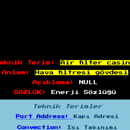
eknik Terim:
Air filter casi
Anlam:
Hava filtresi gövdesi
Açıklama:
NULL
SÖZLÜK:
Enerji Sözlüğü
Teknik Terimler
Port Address:
Kapı Adresi
Convection:
Isı Taşınımı