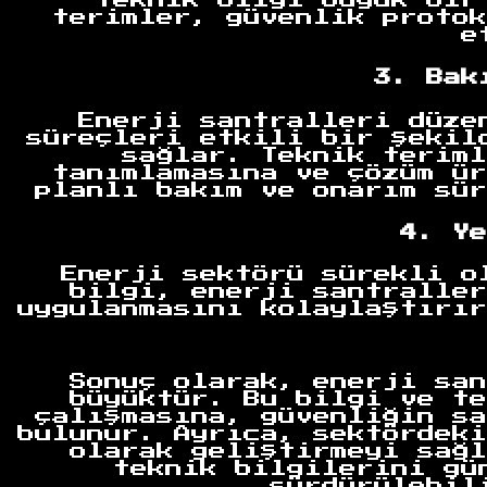
teknik bilgi büyük bir
terimler, güvenlik protok
e
3. Bak
Enerji santralleri düze
süreçleri etkili bir şekil
sağlar. Teknik teriml
tanımlamasına ve çözüm ür
planlı bakım ve onarım sür
Anasayfa
4. Ye
Enerji sektörü sürekli o
bilgi, enerji santraller
uygulanmasını kolaylaştırır
Sonuç olarak, enerji san
büyüktür. Bu bilgi ve te
çalışmasına, güvenliğin sa
bulunur. Ayrıca, sektördeki
olarak geliştirmeyi sağl
teknik bilgilerini gü
sürdürülebil