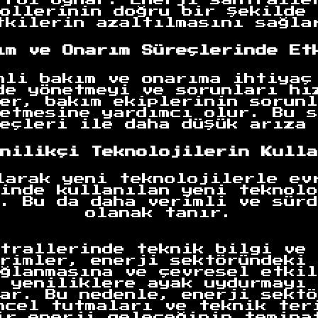
 rol oynar. Enerji santralle
ollerinin doğru bir şekilde 
tkilerin azaltılmasını sağla
ım ve Onarım Süreçlerinde Et
nli bakım ve onarıma ihtiyaç
de yönetmeyi ve sorunları hı
er, bakım ekiplerinin sorunl
etmesine yardımcı olur. Bu s
eçleri ile daha düşük arıza 
nilikçi Teknolojilerin Kulla
larak yeni teknolojilerle ev
inde kullanılan yeni teknolo
. Bu da daha verimli ve sürd
olanak tanır.
trallerinde teknik bilgi ve 
rimler, enerji sektöründeki 
ğlanmasına ve çevresel etkil
 yeniliklere ayak uydurmayı 
ar. Bu nedenle, enerji sektö
ncel tutmaları ve teknik ter
ir enerji geleceğinin temina