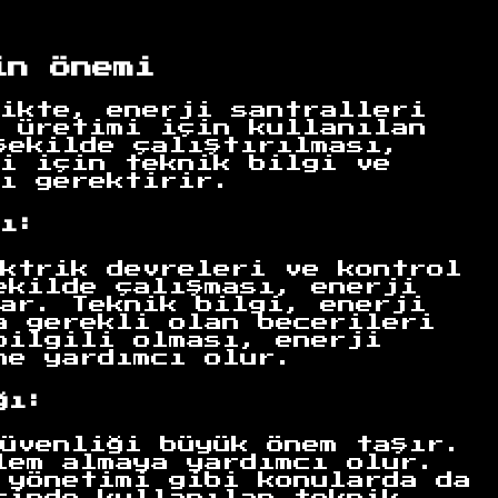
in Önemi
ikte, enerji santralleri
 üretimi için kullanılan
şekilde çalıştırılması,
i için teknik bilgi ve
ı gerektirir.
ı:
ktrik devreleri ve kontrol
ekilde çalışması, enerji
ar. Teknik bilgi, enerji
a gerekli olan becerileri
bilgili olması, enerji
ne yardımcı olur.
ğı:
üvenliği büyük önem taşır.
lem almaya yardımcı olur.
 yönetimi gibi konularda da