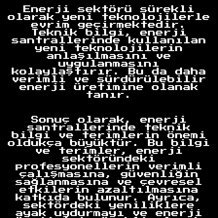
Enerji sektörü sürekli
olarak yeni teknolojilerle
evrim geçirmektedir.
Teknik bilgi, enerji
santrallerinde kullanılan
yeni teknolojilerin
anlaşılmasını ve
uygulanmasını
kolaylaştırır. Bu da daha
verimli ve sürdürülebilir
enerji üretimine olanak
tanır.
Sonuç olarak, enerji
santrallerinde teknik
bilgi ve terimlerin önemi
Anasayfa
oldukça büyüktür. Bu bilgi
ve terimler, enerji
sektöründeki
profesyonellerin verimli
çalışmasına, güvenliğin
sağlanmasına ve çevresel
etkilerin azaltılmasına
katkıda bulunur. Ayrıca,
sektördeki yeniliklere
ayak uydurmayı ve enerji