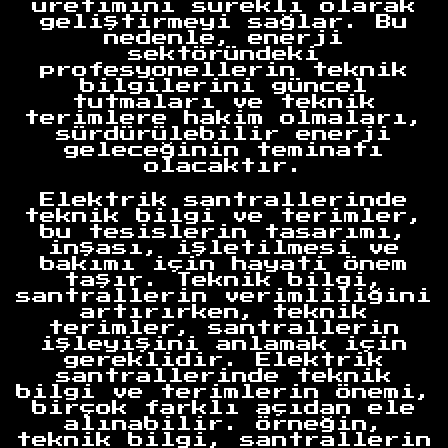
üretimini sürekli olarak
geliştirmeyi sağlar. Bu
nedenle, enerji
sektöründeki
profesyonellerin teknik
bilgilerini güncel
tutmaları ve teknik
terimlere hakim olmaları,
sürdürülebilir enerji
geleceğinin teminatı
olacaktır.
Elektrik santrallerinde
teknik bilgi ve terimler,
bu tesislerin tasarımı,
inşası, işletilmesi ve
bakımı için hayati önem
taşır. Teknik bilgi,
santrallerin verimliliğini
artırırken, teknik
terimler, santrallerin
işleyişini anlamak için
gereklidir. Elektrik
santrallerinde teknik
bilgi ve terimlerin önemi,
birçok farklı açıdan ele
alınabilir. Örneğin,
teknik bilgi, santrallerin