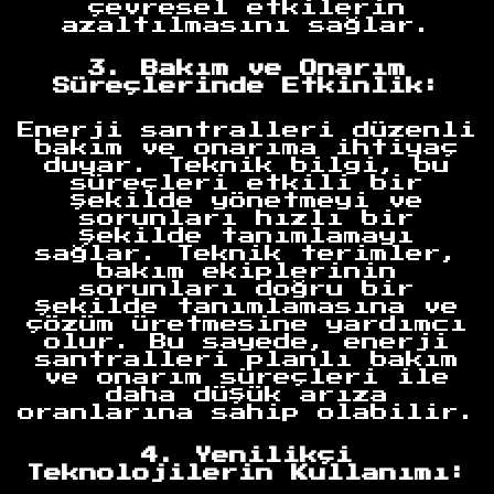
çevresel etkilerin
azaltılmasını sağlar.
3. Bakım ve Onarım
Süreçlerinde Etkinlik:
Enerji santralleri düzenli
bakım ve onarıma ihtiyaç
duyar. Teknik bilgi, bu
süreçleri etkili bir
şekilde yönetmeyi ve
sorunları hızlı bir
şekilde tanımlamayı
sağlar. Teknik terimler,
bakım ekiplerinin
sorunları doğru bir
şekilde tanımlamasına ve
çözüm üretmesine yardımcı
olur. Bu sayede, enerji
santralleri planlı bakım
ve onarım süreçleri ile
daha düşük arıza
oranlarına sahip olabilir.
4. Yenilikçi
Teknolojilerin Kullanımı: