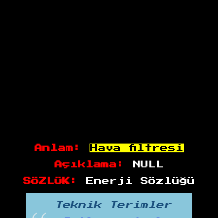
Anlam:
Hava filtresi
Açıklama:
NULL
SÖZLÜK:
Enerji Sözlüğü
Teknik Terimler