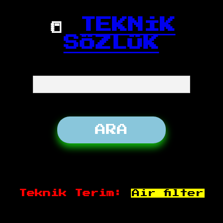
📒
TEKNİK
SÖZLÜK
Teknik Terim:
Air filter