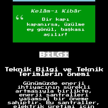
Kelâm-ı Kibâr
Bir kapı
kapanırsa, üzülme
ey gönül, başkası
açılır!
BİLGİ
Teknik Bilgi ve Teknik
Terimlerin Önemi
Günümüzde enerji
ihtiyacının sürekli
artmasıyla birlikte,
enerji santralleri
yaşamsal bir öneme
sahiptir. Bu santraller,
elektrik üretimi için