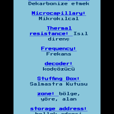
Dekarbonize etmek
Microcapillary:
Mikrokılcal
Thermal
resistance:
Isıl
direnç
Frequency:
Frekans
decoder:
kodçözücü
Stuffing Box:
Salmastra Kutusu
zone:
bölge,
yöre, alan
storage address: