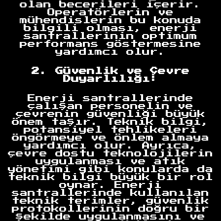
olan becerileri içerir.
Operatörlerin ve
mühendislerin bu konuda
bilgili olması, enerji
santrallerinin optimum
performans göstermesine
yardımcı olur.
2. Güvenlik ve Çevre
Duyarlılığı:
Enerji santrallerinde
çalışan personelin ve
çevrenin güvenliği büyük
önem taşır. Teknik bilgi,
potansiyel tehlikeleri
öngörmeye ve önlem almaya
yardımcı olur. Ayrıca,
çevre dostu teknolojilerin
uygulanması ve atık
yönetimi gibi konularda da
teknik bilgi büyük bir rol
oynar. Enerji
santrallerinde kullanılan
teknik terimler, güvenlik
protokollerinin doğru bir
şekilde uygulanmasını ve