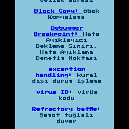
bellek adresi
Block Copy:
Öbek
Kopyalama
Debugger
Breakpoint:
Hata
Ayıklayıcı
Bekleme Sınırı,
Hata Ayıklama
Denetim Noktası
exception
handling:
kural
dışı durum işleme
virus ID:
virüs
kodu
Refractory baffle:
Şamot tuğlalı
duvar