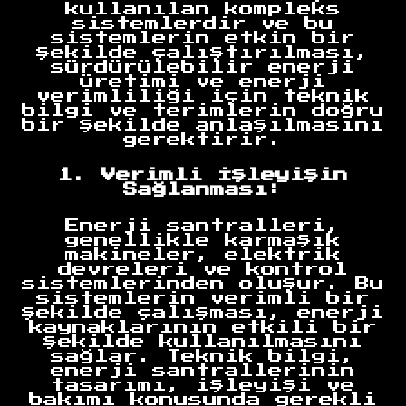
kullanılan kompleks
sistemlerdir ve bu
sistemlerin etkin bir
şekilde çalıştırılması,
sürdürülebilir enerji
üretimi ve enerji
verimliliği için teknik
bilgi ve terimlerin doğru
bir şekilde anlaşılmasını
gerektirir.
1. Verimli İşleyişin
Sağlanması:
Enerji santralleri,
genellikle karmaşık
makineler, elektrik
devreleri ve kontrol
sistemlerinden oluşur. Bu
sistemlerin verimli bir
şekilde çalışması, enerji
kaynaklarının etkili bir
şekilde kullanılmasını
sağlar. Teknik bilgi,
enerji santrallerinin
tasarımı, işleyişi ve
bakımı konusunda gerekli