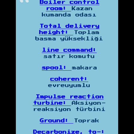
Boiler control
room:
Kazan
kumanda odası
Total delivery
height:
Toplam
basma yüksekliği
line command:
satır komutu
spool:
makara
coherent:
evreuyumlu
Impulse reaction
turbine:
Aksiyon-
reaksiyon türbini
Ground:
Toprak
Decarbonize, to-: