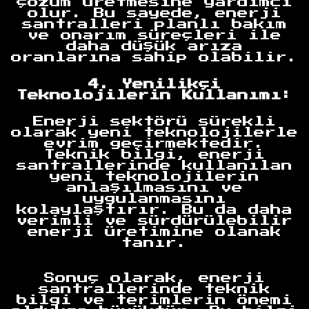
çözüm üretmesine yardımcı
olur. Bu sayede, enerji
santralleri planlı bakım
ve onarım süreçleri ile
daha düşük arıza
oranlarına sahip olabilir.
4. Yenilikçi
Teknolojilerin Kullanımı:
Enerji sektörü sürekli
olarak yeni teknolojilerle
evrim geçirmektedir.
Teknik bilgi, enerji
santrallerinde kullanılan
yeni teknolojilerin
anlaşılmasını ve
uygulanmasını
kolaylaştırır. Bu da daha
verimli ve sürdürülebilir
enerji üretimine olanak
tanır.
Sonuç olarak, enerji
Anasayfa
santrallerinde teknik
bilgi ve terimlerin önemi