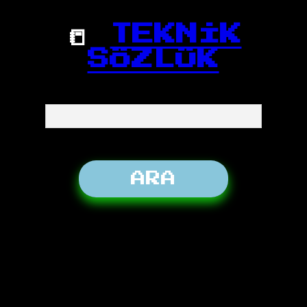
📒
TEKNİK
SÖZLÜK