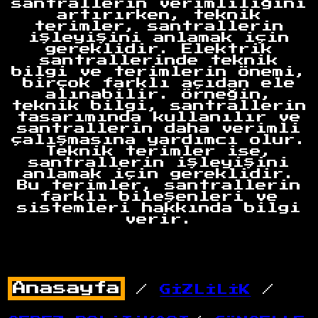
santrallerin verimliliğini
artırırken, teknik
terimler, santrallerin
işleyişini anlamak için
gereklidir. Elektrik
santrallerinde teknik
bilgi ve terimlerin önemi,
birçok farklı açıdan ele
alınabilir. Örneğin,
teknik bilgi, santrallerin
tasarımında kullanılır ve
santrallerin daha verimli
çalışmasına yardımcı olur.
Teknik terimler ise,
santrallerin işleyişini
anlamak için gereklidir.
Bu terimler, santrallerin
farklı bileşenleri ve
sistemleri hakkında bilgi
verir.
/
GİZLİLİK
/