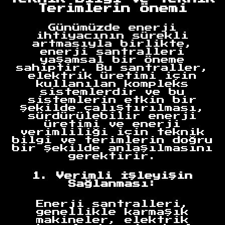
Terimlerin Önemi
Günümüzde enerji
ihtiyacının sürekli
artmasıyla birlikte,
enerji santralleri
yaşamsal bir öneme
sahiptir. Bu santraller,
elektrik üretimi için
kullanılan kompleks
sistemlerdir ve bu
sistemlerin etkin bir
şekilde çalıştırılması,
sürdürülebilir enerji
üretimi ve enerji
verimliliği için teknik
bilgi ve terimlerin doğru
bir şekilde anlaşılmasını
gerektirir.
1. Verimli İşleyişin
Sağlanması:
Enerji santralleri,
genellikle karmaşık
makineler, elektrik