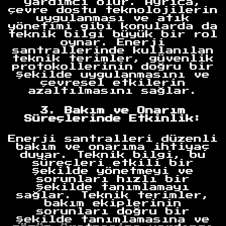
yardımcı olur. Ayrıca,
çevre dostu teknolojilerin
uygulanması ve atık
yönetimi gibi konularda da
teknik bilgi büyük bir rol
oynar. Enerji
santrallerinde kullanılan
teknik terimler, güvenlik
protokollerinin doğru bir
şekilde uygulanmasını ve
çevresel etkilerin
azaltılmasını sağlar.
3. Bakım ve Onarım
Süreçlerinde Etkinlik:
Enerji santralleri düzenli
bakım ve onarıma ihtiyaç
duyar. Teknik bilgi, bu
süreçleri etkili bir
şekilde yönetmeyi ve
sorunları hızlı bir
şekilde tanımlamayı
sağlar. Teknik terimler,
bakım ekiplerinin
sorunları doğru bir
şekilde tanımlamasına ve