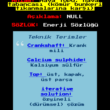
Anlam:
Hava topu, hava
tabancası (kömür bunkeri
tıkanmalarına karşı)
Açıklama:
NULL
SÖZLÜK:
Enerji Sözlüğü
Teknik Terimler
Crankshaft:
Krank
mili
Calcium sulphide:
Kalsiyum sülfür
Top:
Üst, kapak,
üst parça
iterative
solution:
özyineli
(dürümsel) çözüm