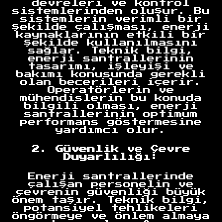
devreleri ve kontrol
sistemlerinden oluşur. Bu
sistemlerin verimli bir
şekilde çalışması, enerji
kaynaklarının etkili bir
şekilde kullanılmasını
sağlar. Teknik bilgi,
enerji santrallerinin
tasarımı, işleyişi ve
bakımı konusunda gerekli
olan becerileri içerir.
Operatörlerin ve
mühendislerin bu konuda
bilgili olması, enerji
santrallerinin optimum
performans göstermesine
yardımcı olur.
2. Güvenlik ve Çevre
Duyarlılığı:
Enerji santrallerinde
çalışan personelin ve
çevrenin güvenliği büyük
önem taşır. Teknik bilgi,
potansiyel tehlikeleri
öngörmeye ve önlem almaya