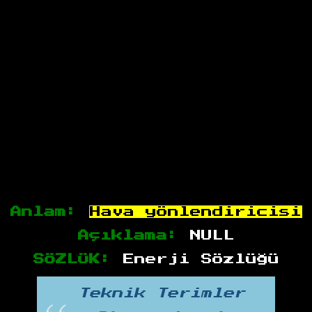
Anlam:
Hava yönlendiricisi
Açıklama:
NULL
SÖZLÜK:
Enerji Sözlüğü
Teknik Terimler