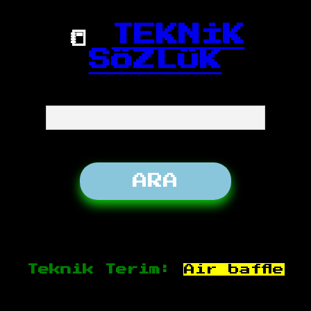
📒
TEKNİK
SÖZLÜK
Teknik Terim:
Air baffle