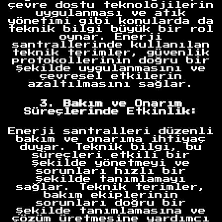
çevre dostu teknolojilerin
uygulanması ve atık
yönetimi gibi konularda da
teknik bilgi büyük bir rol
oynar. Enerji
santrallerinde kullanılan
teknik terimler, güvenlik
protokollerinin doğru bir
şekilde uygulanmasını ve
çevresel etkilerin
azaltılmasını sağlar.
3. Bakım ve Onarım
Süreçlerinde Etkinlik:
Enerji santralleri düzenli
bakım ve onarıma ihtiyaç
duyar. Teknik bilgi, bu
süreçleri etkili bir
şekilde yönetmeyi ve
sorunları hızlı bir
şekilde tanımlamayı
sağlar. Teknik terimler,
bakım ekiplerinin
sorunları doğru bir
şekilde tanımlamasına ve
çözüm üretmesine yardımcı