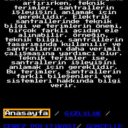
artırırken, teknik
terimler, santrallerin
işleyişini anlamak için
gereklidir. Elektrik
santrallerinde teknik
bilgi ve terimlerin önemi,
birçok farklı açıdan ele
alınabilir. Örneğin,
teknik bilgi, santrallerin
tasarımında kullanılır ve
santrallerin daha verimli
çalışmasına yardımcı olur.
Teknik terimler ise,
santrallerin işleyişini
anlamak için gereklidir.
Bu terimler, santrallerin
farklı bileşenleri ve
sistemleri hakkında bilgi
verir.
/
GİZLİLİK
/
ÇEREZ POLİTİKASI
/
GÜNCELLE