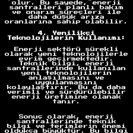
olur. Bu sayede, enerji
santralleri planlı bakım
ve onarım süreçleri ile
daha düşük arıza
oranlarına sahip olabilir.
4. Yenilikçi
Teknolojilerin Kullanımı:
Enerji sektörü sürekli
olarak yeni teknolojilerle
evrim geçirmektedir.
Teknik bilgi, enerji
santrallerinde kullanılan
yeni teknolojilerin
anlaşılmasını ve
uygulanmasını
kolaylaştırır. Bu da daha
verimli ve sürdürülebilir
enerji üretimine olanak
tanır.
Sonuç olarak, enerji
Anasayfa
santrallerinde teknik
bilgi ve terimlerin önemi
oldukça büyüktür. Bu bilgi