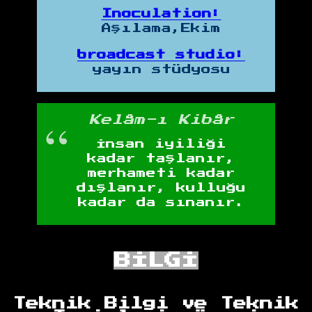
Inoculation:
Aşılama,Ekim
broadcast studio:
yayın stüdyosu
Kelâm-ı Kibâr
İnsan iyiliği
kadar taşlanır,
merhameti kadar
dışlanır, kulluğu
kadar da sınanır.
BİLGİ
Teknik Bilgi ve Teknik