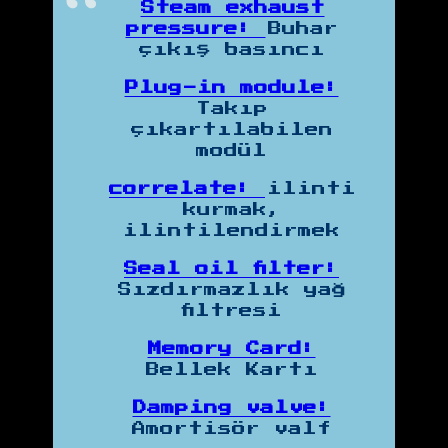
Steam exhaust
pressure:
Buhar
çıkış basıncı
Plug-in module:
Takıp
çıkartılabilen
modül
correlate:
ilinti
kurmak,
ilintilendirmek
Seal oil filter:
Sızdırmazlık yağ
filtresi
Memory Card:
Bellek Kartı
Damping valve:
Amortisör valf