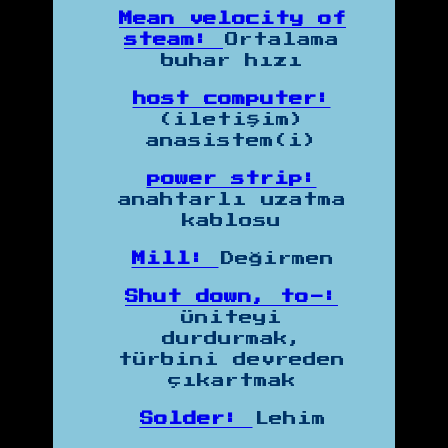
Mean velocity of
steam:
Ortalama
buhar hızı
host computer:
(iletişim)
anasistem(i)
power strip:
anahtarlı uzatma
kablosu
Mill:
Değirmen
Shut down, to-:
Üniteyi
durdurmak,
türbini devreden
çıkartmak
Solder:
Lehim