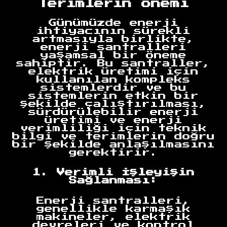
Terimlerin Önemi
Günümüzde enerji
ihtiyacının sürekli
artmasıyla birlikte,
enerji santralleri
yaşamsal bir öneme
sahiptir. Bu santraller,
elektrik üretimi için
kullanılan kompleks
sistemlerdir ve bu
sistemlerin etkin bir
şekilde çalıştırılması,
sürdürülebilir enerji
üretimi ve enerji
verimliliği için teknik
bilgi ve terimlerin doğru
bir şekilde anlaşılmasını
gerektirir.
1. Verimli İşleyişin
Sağlanması:
Enerji santralleri,
genellikle karmaşık
makineler, elektrik
devreleri ve kontrol