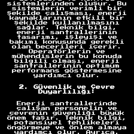
sistemlerinden oluşur. Bu
sistemlerin verimli bir
şekilde çalışması, enerji
kaynaklarının etkili bir
şekilde kullanılmasını
sağlar. Teknik bilgi,
enerji santrallerinin
tasarımı, işleyişi ve
bakımı konusunda gerekli
olan becerileri içerir.
Operatörlerin ve
mühendislerin bu konuda
bilgili olması, enerji
santrallerinin optimum
performans göstermesine
yardımcı olur.
2. Güvenlik ve Çevre
Duyarlılığı:
Enerji santrallerinde
çalışan personelin ve
çevrenin güvenliği büyük
önem taşır. Teknik bilgi,
potansiyel tehlikeleri
öngörmeye ve önlem almaya
yardımcı olur. Ayrıca,