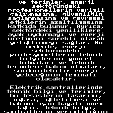
ve terimler, enerji
sektöründeki
profesyonellerin verimli
çalışmasına, güvenliğin
sağlanmasına ve çevresel
etkilerin azaltılmasına
katkıda bulunur. Ayrıca,
sektördeki yeniliklere
ayak uydurmayı ve enerji
üretimini sürekli olarak
geliştirmeyi sağlar. Bu
nedenle, enerji
sektöründeki
profesyonellerin teknik
bilgilerini güncel
tutmaları ve teknik
terimlere hakim olmaları,
sürdürülebilir enerji
geleceğinin teminatı
olacaktır.
Elektrik santrallerinde
teknik bilgi ve terimler,
bu tesislerin tasarımı,
inşası, işletilmesi ve
bakımı için hayati önem
taşır. Teknik bilgi,
santrallerin verimliliğini