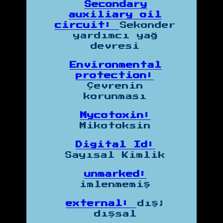
Secondary
auxiliary oil
circuit:
Sekonder
yardımcı yağ
devresi
Environmental
protection:
Çevrenin
korunması
Mycotoxin:
Mikotoksin
Digital Id:
Sayısal Kimlik
unmarked:
imlenmemiş
external:
dış;
dışsal