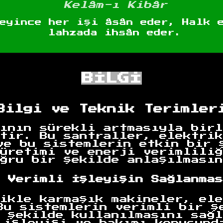
Kelâm-ı Kibâr
eyince her işi âsân eder, Halk 
lahzada ihsân eder.
BİLGİ
Bilgi ve Teknik Terimler
ının sürekli artmasıyla birl
tir. Bu santraller, elektrik
ve bu sistemlerin etkin bir 
üretimi ve enerji verimliliğ
ğru bir şekilde anlaşılmasın
 Verimli İşleyişin Sağlanmas
ikle karmaşık makineler, ele
Bu sistemlerin verimli bir ş
 şekilde kullanılmasını sağl
 işleyişi ve bakımı konusund