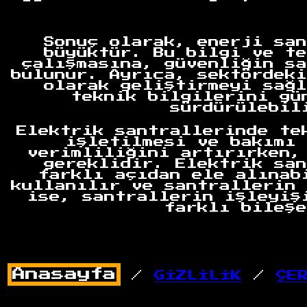
Sonuç olarak, enerji san
büyüktür. Bu bilgi ve te
çalışmasına, güvenliğin sa
bulunur. Ayrıca, sektördeki
olarak geliştirmeyi sağl
teknik bilgilerini gü
sürdürülebil
Elektrik santrallerinde te
işletilmesi ve bakımı 
verimliliğini artırırken,
gereklidir. Elektrik san
farklı açıdan ele alınab
kullanılır ve santrallerin 
ise, santrallerin işleyiş
farklı bileşe
/
GİZLİLİK
/
ÇE