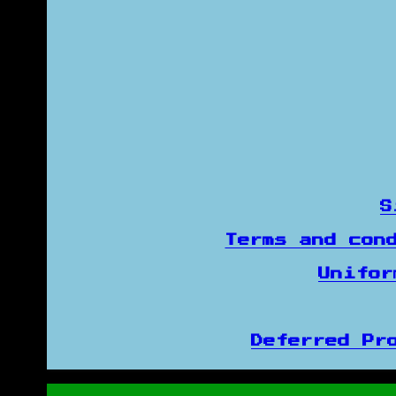
S
Terms and con
Unifo
Deferred Pr