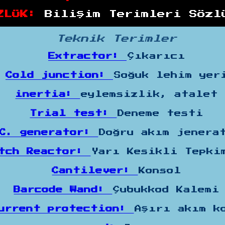
ZLÜK:
Bilişim Terimleri Sözl
Teknik Terimler
Extractor:
Çıkarıcı
Cold junction:
Soğuk lehim yer
inertia:
eylemsizlik, atalet
Trial test:
Deneme testi
.C. generator:
Doğru akım jenera
atch Reactor:
Yarı Kesikli Tepki
Cantilever:
Konsol
Barcode Wand:
Çubukkod Kalemi
current protection:
Aşırı akım k