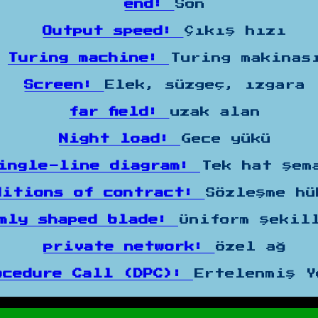
end:
Son
Output speed:
Çıkış hızı
Turing machine:
Turing makinas
Screen:
Elek, süzgeç, ızgara
far field:
uzak alan
Night load:
Gece yükü
ingle-line diagram:
Tek hat şem
ditions of contract:
Sözleşme hü
rmly shaped blade:
Üniform şekil
private network:
özel ağ
ocedure Call (DPC):
Ertelenmiş Y