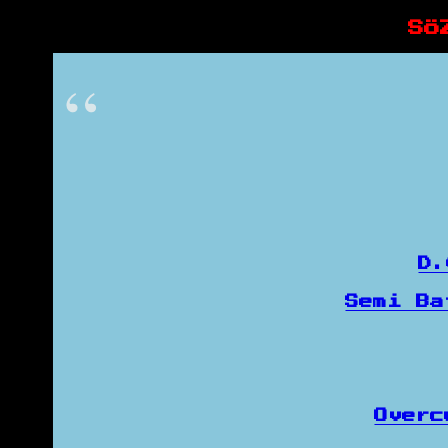
SÖ
D
Semi B
Over