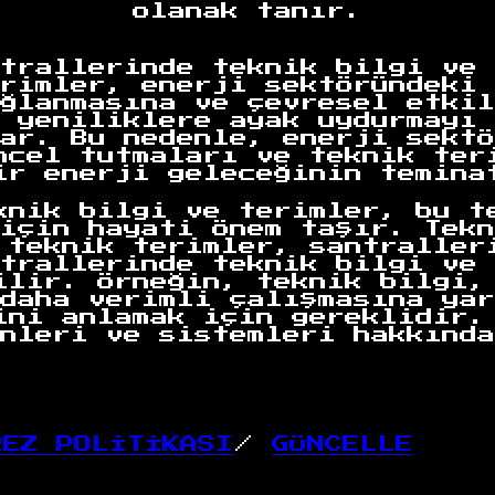
olanak tanır.
trallerinde teknik bilgi ve 
rimler, enerji sektöründeki 
ğlanmasına ve çevresel etkil
 yeniliklere ayak uydurmayı 
ar. Bu nedenle, enerji sektö
ncel tutmaları ve teknik ter
ir enerji geleceğinin temina
knik bilgi ve terimler, bu t
için hayati önem taşır. Tekn
 teknik terimler, santraller
trallerinde teknik bilgi ve 
ilir. Örneğin, teknik bilgi,
daha verimli çalışmasına yar
ini anlamak için gereklidir.
nleri ve sistemleri hakkında
REZ POLİTİKASI
/
GÜNCELLE