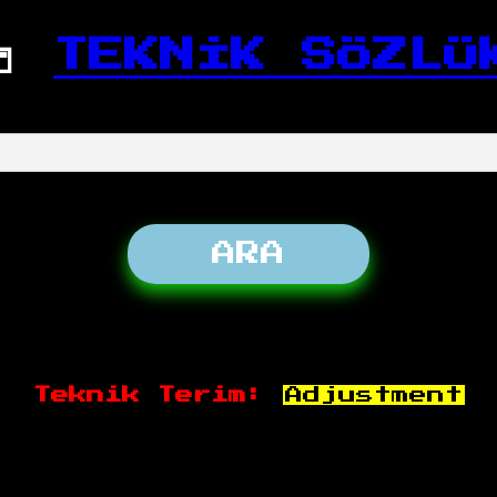
📒
TEKNİK SÖZLÜ
Teknik Terim:
Adjustment