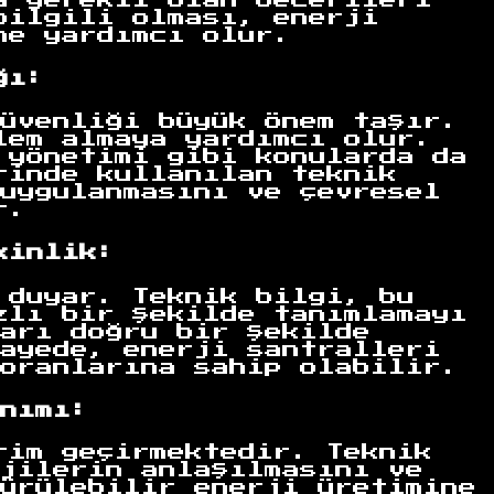
bilgili olması, enerji
ne yardımcı olur.
ğı:
üvenliği büyük önem taşır.
lem almaya yardımcı olur.
 yönetimi gibi konularda da
rinde kullanılan teknik
uygulanmasını ve çevresel
r.
kinlik:
 duyar. Teknik bilgi, bu
zlı bir şekilde tanımlamayı
arı doğru bir şekilde
ayede, enerji santralleri
oranlarına sahip olabilir.
nımı:
rim geçirmektedir. Teknik
jilerin anlaşılmasını ve
ürülebilir enerji üretimine