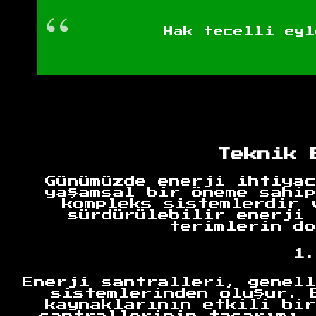
Hak tecelli eyl
Teknik 
Günümüzde enerji ihtiyac
yaşamsal bir öneme sahip
kompleks sistemlerdir 
sürdürülebilir enerji 
terimlerin do
1.
Enerji santralleri, genell
sistemlerinden oluşur. 
kaynaklarının etkili bir
santrallerinin tasarımı,