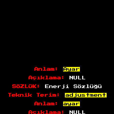
Anlam:
Ayar
Açıklama:
NULL
SÖZLÜK:
Enerji Sözlüğü
Teknik Terim:
adjustment
Anlam:
ayar
Açıklama:
NULL