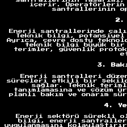
içerir. Operatörlerin
santrallerinin o
2.
Enerji santrallerinde çalı
Teknik bilgi, potansiyel
Ayrıca, çevre dostu teknol
teknik bilgi büyük bir
terimler, güvenlik protok
e
3. Bak
Enerji santralleri düze
süreçleri etkili bir şekil
sağlar. Teknik teriml
tanımlamasına ve çözüm ür
planlı bakım ve onarım sür
Anasayfa
4. Ye
Enerji sektörü sürekli o
bilgi, enerji santraller
uygulanmasını kolaylaştırır