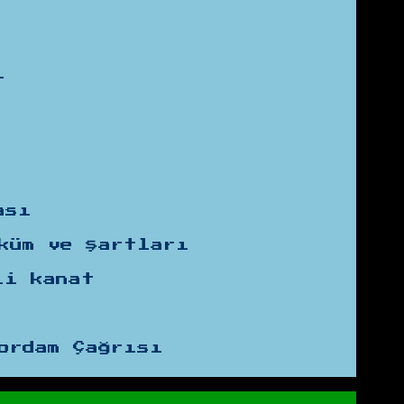
ı
ası
küm ve şartları
li kanat
ordam Çağrısı