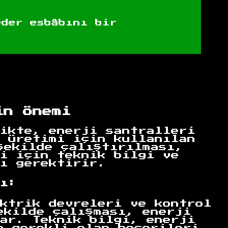
eder esbâbını bir
in Önemi
ikte, enerji santralleri
 üretimi için kullanılan
şekilde çalıştırılması,
i için teknik bilgi ve
ı gerektirir.
ı:
ktrik devreleri ve kontrol
ekilde çalışması, enerji
ar. Teknik bilgi, enerji
a gerekli olan becerileri