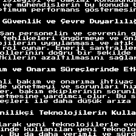
 ve mühendislerin bu konuda 
ptimum performans göstermesi
 Güvenlik ve Çevre Duyarlılı
şan personelin ve çevrenin g
 tehlikeleri öngörmeye ve ön
ojilerin uygulanması ve atık
 rol oynar. Enerji santralle
ollerinin doğru bir şekilde 
tkilerin azaltılmasını sağla
ım ve Onarım Süreçlerinde Et
nli bakım ve onarıma ihtiyaç
de yönetmeyi ve sorunları hı
er, bakım ekiplerinin sorunl
etmesine yardımcı olur. Bu s
eçleri ile daha düşük arıza 
nilikçi Teknolojilerin Kulla
larak yeni teknolojilerle ev
inde kullanılan yeni teknolo
. Bu da daha verimli ve sürd