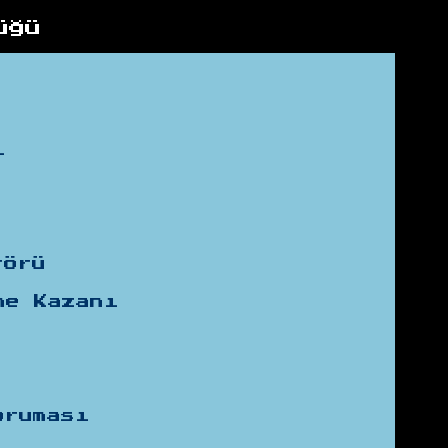
üğü
i
törü
me Kazanı
oruması