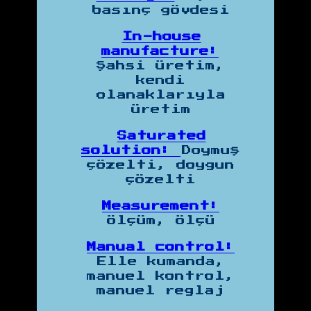
basınç gövdesi
In-house
manufacture:
Şahsi üretim,
kendi
olanaklarıyla
üretim
Saturated
solution:
Doymuş
çözelti, doygun
çözelti
Measurement:
Ölçüm, ölçü
Manual control:
Elle kumanda,
manuel kontrol,
manuel reglaj