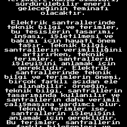
sürdürülebilir enerji
geleceğinin teminatı
olacaktır.
Elektrik santrallerinde
teknik bilgi ve terimler,
bu tesislerin tasarımı,
inşası, işletilmesi ve
bakımı için hayati önem
taşır. Teknik bilgi,
santrallerin verimliliğini
artırırken, teknik
terimler, santrallerin
işleyişini anlamak için
gereklidir. Elektrik
santrallerinde teknik
bilgi ve terimlerin önemi,
birçok farklı açıdan ele
alınabilir. Örneğin,
teknik bilgi, santrallerin
tasarımında kullanılır ve
santrallerin daha verimli
çalışmasına yardımcı olur.
Teknik terimler ise,
santrallerin işleyişini
anlamak için gereklidir.
Bu terimler, santrallerin