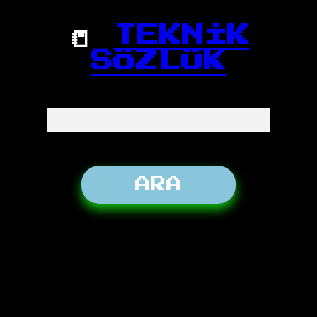
📒
TEKNİK
SÖZLÜK