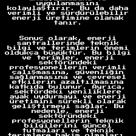
uygulanmasını
kolaylaştırır. Bu da daha
verimli ve sürdürülebilir
enerji üretimine olanak
tanır.
Anasayfa
Sonuç olarak, enerji
santrallerinde teknik
bilgi ve terimlerin önemi
oldukça büyüktür. Bu bilgi
ve terimler, enerji
sektöründeki
profesyonellerin verimli
çalışmasına, güvenliğin
sağlanmasına ve çevresel
etkilerin azaltılmasına
katkıda bulunur. Ayrıca,
sektördeki yeniliklere
ayak uydurmayı ve enerji
üretimini sürekli olarak
geliştirmeyi sağlar. Bu
nedenle, enerji
sektöründeki
profesyonellerin teknik
bilgilerini güncel
tutmaları ve teknik
terimlere hakim olmaları,