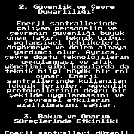
2. Güvenlik ve Çevre
Duyarlılığı:
Enerji santrallerinde
çalışan personelin ve
çevrenin güvenliği büyük
önem taşır. Teknik bilgi,
potansiyel tehlikeleri
öngörmeye ve önlem almaya
yardımcı olur. Ayrıca,
çevre dostu teknolojilerin
uygulanması ve atık
yönetimi gibi konularda da
teknik bilgi büyük bir rol
oynar. Enerji
santrallerinde kullanılan
teknik terimler, güvenlik
protokollerinin doğru bir
şekilde uygulanmasını ve
çevresel etkilerin
azaltılmasını sağlar.
3. Bakım ve Onarım
Süreçlerinde Etkinlik:
Enerji santralleri düzenli