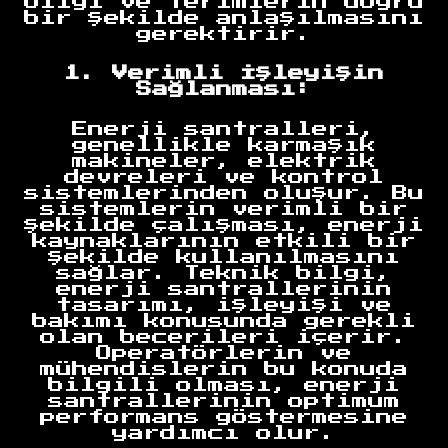
bilgi ve terimlerin doğru
bir şekilde anlaşılmasını
gerektirir.
1. Verimli İşleyişin
Sağlanması:
Enerji santralleri,
genellikle karmaşık
makineler, elektrik
devreleri ve kontrol
sistemlerinden oluşur. Bu
sistemlerin verimli bir
şekilde çalışması, enerji
kaynaklarının etkili bir
şekilde kullanılmasını
sağlar. Teknik bilgi,
enerji santrallerinin
tasarımı, işleyişi ve
bakımı konusunda gerekli
olan becerileri içerir.
Operatörlerin ve
mühendislerin bu konuda
bilgili olması, enerji
santrallerinin optimum
performans göstermesine
yardımcı olur.