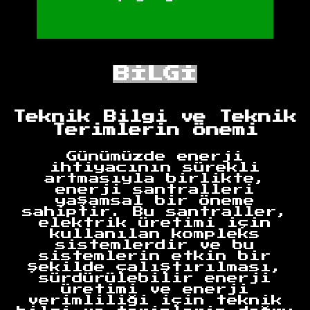
BİLGİ
Teknik Bilgi ve Teknik
Terimlerin Önemi
Günümüzde enerji
ihtiyacının sürekli
artmasıyla birlikte,
enerji santralleri
yaşamsal bir öneme
sahiptir. Bu santraller,
elektrik üretimi için
kullanılan kompleks
sistemlerdir ve bu
sistemlerin etkin bir
şekilde çalıştırılması,
sürdürülebilir enerji
üretimi ve enerji
verimliliği için teknik