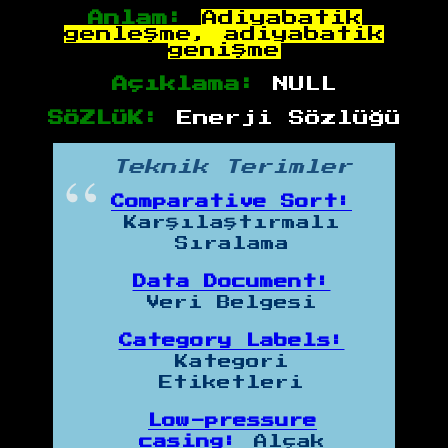
Anlam:
Adiyabatik
genleşme, adiyabatik
genişme
Açıklama:
NULL
SÖZLÜK:
Enerji Sözlüğü
Teknik Terimler
Comparative Sort:
Karşılaştırmalı
Sıralama
Data Document:
Veri Belgesi
Category Labels:
Kategori
Etiketleri
Low-pressure
casing:
Alçak