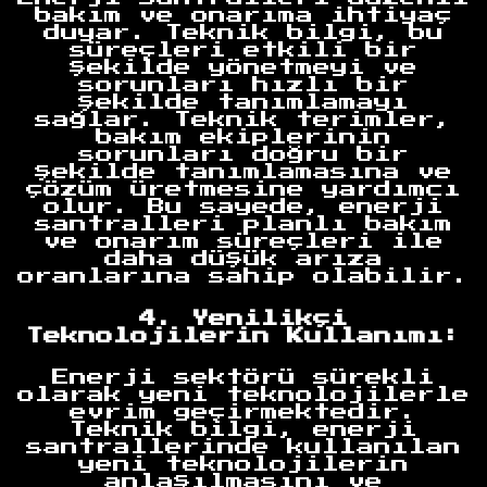
bakım ve onarıma ihtiyaç
duyar. Teknik bilgi, bu
süreçleri etkili bir
şekilde yönetmeyi ve
sorunları hızlı bir
şekilde tanımlamayı
sağlar. Teknik terimler,
bakım ekiplerinin
sorunları doğru bir
şekilde tanımlamasına ve
çözüm üretmesine yardımcı
olur. Bu sayede, enerji
santralleri planlı bakım
ve onarım süreçleri ile
daha düşük arıza
oranlarına sahip olabilir.
4. Yenilikçi
Teknolojilerin Kullanımı:
Enerji sektörü sürekli
olarak yeni teknolojilerle
evrim geçirmektedir.
Teknik bilgi, enerji
santrallerinde kullanılan
yeni teknolojilerin
anlaşılmasını ve