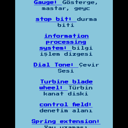
Gauge:
Gösterge,
mastar, geyc
stop bit:
durma
biti
information
processing
system:
bilgi
işlem dizgesi
Dial Tone:
Çevir
Sesi
Turbine blade
wheel:
Türbin
kanat diski
control field:
denetim alanı
Spring extension:
Yay uzaması