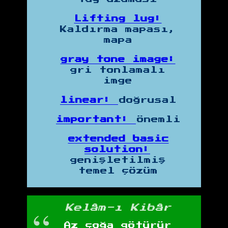
Lifting lug:
Kaldırma mapası,
mapa
gray tone image:
gri tonlamalı
imge
linear:
doğrusal
important:
önemli
extended basic
solution:
genişletilmiş
temel çözüm
Kelâm-ı Kibâr
Az çoğa götürür