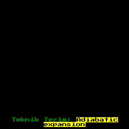
Teknik Terim:
Adiabatic
expansion