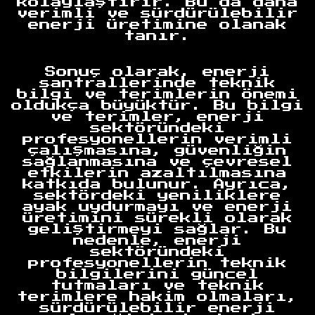
kolaylaştırır. Bu da daha
verimli ve sürdürülebilir
enerji üretimine olanak
tanır.
Anasayfa
Sonuç olarak, enerji
santrallerinde teknik
bilgi ve terimlerin önemi
oldukça büyüktür. Bu bilgi
ve terimler, enerji
sektöründeki
profesyonellerin verimli
çalışmasına, güvenliğin
sağlanmasına ve çevresel
etkilerin azaltılmasına
katkıda bulunur. Ayrıca,
sektördeki yeniliklere
ayak uydurmayı ve enerji
üretimini sürekli olarak
geliştirmeyi sağlar. Bu
nedenle, enerji
sektöründeki
profesyonellerin teknik
bilgilerini güncel
tutmaları ve teknik
terimlere hakim olmaları,
sürdürülebilir enerji