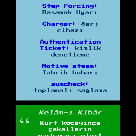
Step Forcing:
Basamak Uyarı
Charger:
Şarj
cihazı
Authentication
Ticket:
kimlik
denetleme
Motive steam:
Tahrik buharı
sumcheck:
toplamalı sağlama
Kelâm-ı Kibâr
Kurt kocayınca
çakalların
maskarası olur!