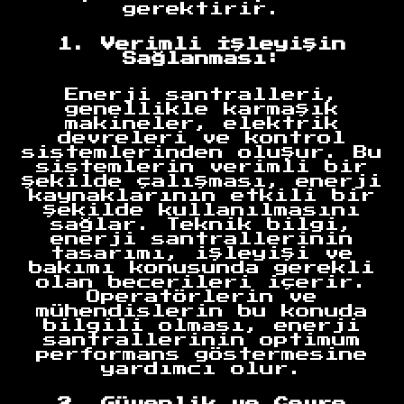
gerektirir.
1. Verimli İşleyişin
Sağlanması:
Enerji santralleri,
genellikle karmaşık
makineler, elektrik
devreleri ve kontrol
sistemlerinden oluşur. Bu
sistemlerin verimli bir
şekilde çalışması, enerji
kaynaklarının etkili bir
şekilde kullanılmasını
sağlar. Teknik bilgi,
enerji santrallerinin
tasarımı, işleyişi ve
bakımı konusunda gerekli
olan becerileri içerir.
Operatörlerin ve
mühendislerin bu konuda
bilgili olması, enerji
santrallerinin optimum
performans göstermesine
yardımcı olur.
2. Güvenlik ve Çevre