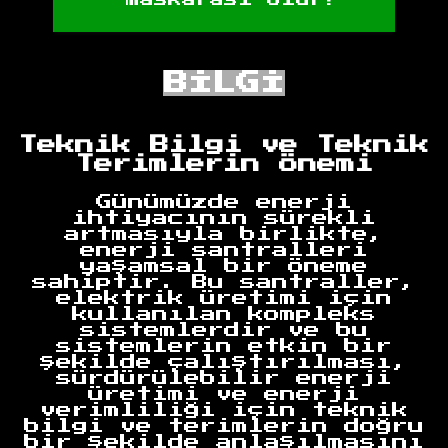
BİLGİ
Teknik Bilgi ve Teknik
Terimlerin Önemi
Günümüzde enerji
ihtiyacının sürekli
artmasıyla birlikte,
enerji santralleri
yaşamsal bir öneme
sahiptir. Bu santraller,
elektrik üretimi için
kullanılan kompleks
sistemlerdir ve bu
sistemlerin etkin bir
şekilde çalıştırılması,
sürdürülebilir enerji
üretimi ve enerji
verimliliği için teknik
bilgi ve terimlerin doğru
bir şekilde anlaşılmasını