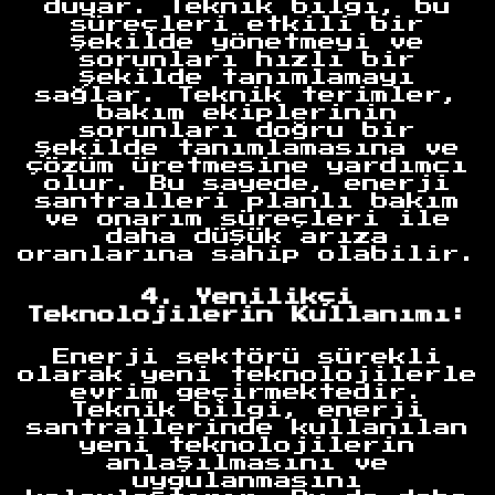
duyar. Teknik bilgi, bu
süreçleri etkili bir
şekilde yönetmeyi ve
sorunları hızlı bir
şekilde tanımlamayı
sağlar. Teknik terimler,
bakım ekiplerinin
sorunları doğru bir
şekilde tanımlamasına ve
çözüm üretmesine yardımcı
olur. Bu sayede, enerji
santralleri planlı bakım
ve onarım süreçleri ile
daha düşük arıza
oranlarına sahip olabilir.
4. Yenilikçi
Teknolojilerin Kullanımı:
Enerji sektörü sürekli
olarak yeni teknolojilerle
evrim geçirmektedir.
Teknik bilgi, enerji
santrallerinde kullanılan
yeni teknolojilerin
anlaşılmasını ve
uygulanmasını