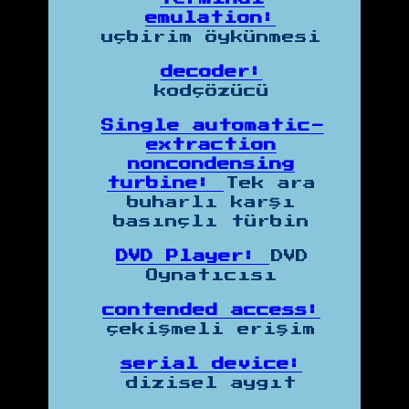
emulation:
uçbirim öykünmesi
decoder:
kodçözücü
Single automatic-
extraction
noncondensing
turbine:
Tek ara
buharlı karşı
basınçlı türbin
DVD Player:
DVD
Oynatıcısı
contended access:
çekişmeli erişim
serial device:
dizisel aygıt