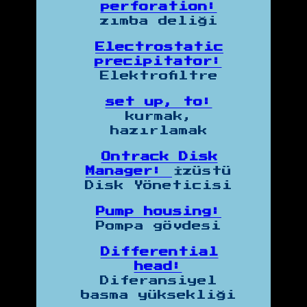
perforation:
zımba deliği
Electrostatic
precipitator:
Elektrofiltre
set up, to:
kurmak,
hazırlamak
Ontrack Disk
Manager:
İzüstü
Disk Yöneticisi
Pump housing:
Pompa gövdesi
Differential
head:
Diferansiyel
basma yüksekliği