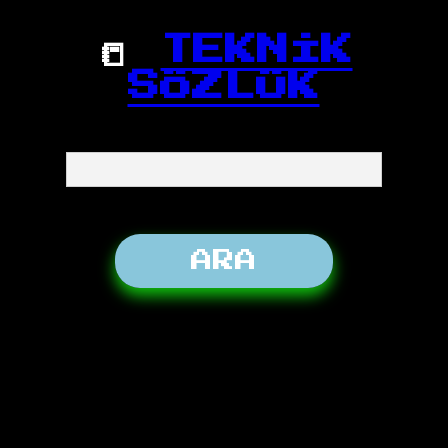
📒
TEKNİK
SÖZLÜK