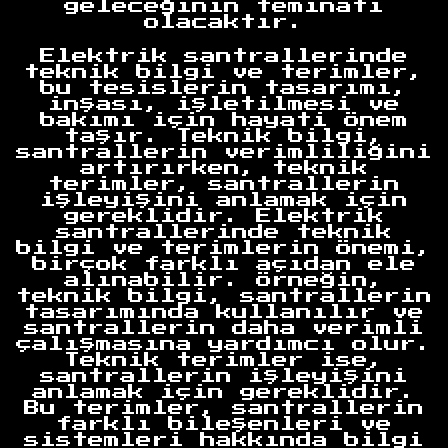
geleceğinin teminatı
olacaktır.
Elektrik santrallerinde
teknik bilgi ve terimler,
bu tesislerin tasarımı,
inşası, işletilmesi ve
bakımı için hayati önem
taşır. Teknik bilgi,
santrallerin verimliliğini
artırırken, teknik
terimler, santrallerin
işleyişini anlamak için
gereklidir. Elektrik
santrallerinde teknik
bilgi ve terimlerin önemi,
birçok farklı açıdan ele
alınabilir. Örneğin,
teknik bilgi, santrallerin
tasarımında kullanılır ve
santrallerin daha verimli
çalışmasına yardımcı olur.
Teknik terimler ise,
santrallerin işleyişini
anlamak için gereklidir.
Bu terimler, santrallerin
farklı bileşenleri ve
sistemleri hakkında bilgi