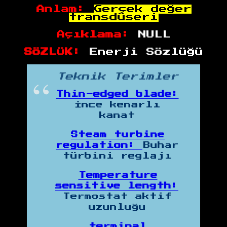
Anlam:
Gerçek değer
transdüseri
Açıklama:
NULL
SÖZLÜK:
Enerji Sözlüğü
Teknik Terimler
Thin-edged blade:
İnce kenarlı
kanat
Steam turbine
regulation:
Buhar
türbini reglajı
Temperature
sensitive length:
Termostat aktif
uzunluğu
terminal