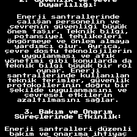
Duyarlılığı:
Enerji santrallerinde
çalışan personelin ve
çevrenin güvenliği büyük
önem taşır. Teknik bilgi,
potansiyel tehlikeleri
öngörmeye ve önlem almaya
yardımcı olur. Ayrıca,
çevre dostu teknolojilerin
uygulanması ve atık
yönetimi gibi konularda da
teknik bilgi büyük bir rol
oynar. Enerji
santrallerinde kullanılan
teknik terimler, güvenlik
protokollerinin doğru bir
şekilde uygulanmasını ve
çevresel etkilerin
azaltılmasını sağlar.
3. Bakım ve Onarım
Süreçlerinde Etkinlik:
Enerji santralleri düzenli
bakım ve onarıma ihtiyaç