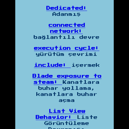
Dedicated:
Adanmış
connected
network:
bağlantılı devre
execution cycle:
yürütüm çevrimi
include:
içermek
Blade exposure to
steam:
Kanatlara
buhar yollama,
kanatlara buhar
açma
List View
Behavior:
Liste
Görüntüleme