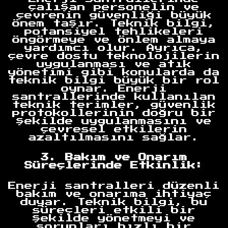
çalışan personelin ve
çevrenin güvenliği büyük
önem taşır. Teknik bilgi,
potansiyel tehlikeleri
öngörmeye ve önlem almaya
yardımcı olur. Ayrıca,
çevre dostu teknolojilerin
uygulanması ve atık
yönetimi gibi konularda da
teknik bilgi büyük bir rol
oynar. Enerji
santrallerinde kullanılan
teknik terimler, güvenlik
protokollerinin doğru bir
şekilde uygulanmasını ve
çevresel etkilerin
azaltılmasını sağlar.
3. Bakım ve Onarım
Süreçlerinde Etkinlik:
Enerji santralleri düzenli
bakım ve onarıma ihtiyaç
duyar. Teknik bilgi, bu
süreçleri etkili bir
şekilde yönetmeyi ve
sorunları hızlı bir