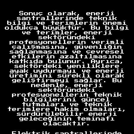
Anasayfa
Sonuç olarak, enerji
santrallerinde teknik
bilgi ve terimlerin önemi
oldukça büyüktür. Bu bilgi
ve terimler, enerji
sektöründeki
profesyonellerin verimli
çalışmasına, güvenliğin
sağlanmasına ve çevresel
etkilerin azaltılmasına
katkıda bulunur. Ayrıca,
sektördeki yeniliklere
ayak uydurmayı ve enerji
üretimini sürekli olarak
geliştirmeyi sağlar. Bu
nedenle, enerji
sektöründeki
profesyonellerin teknik
bilgilerini güncel
tutmaları ve teknik
terimlere hakim olmaları,
sürdürülebilir enerji
geleceğinin teminatı
olacaktır.
Elektrik santrallerinde