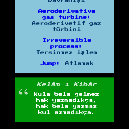
Davranışı
Aeroderivative
gas turbine:
Aeroderivetif gaz
türbini
Irreversible
process:
Tersinmez işlem
Jump:
Atlamak
Kelâm-ı Kibâr
Kula bela gelmez
hak yazmadıkça,
hak bela yazmaz
kul azmadıkça.