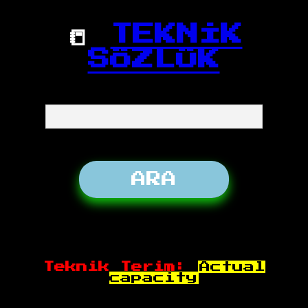
📒
TEKNİK
SÖZLÜK
Teknik Terim:
Actual
capacity