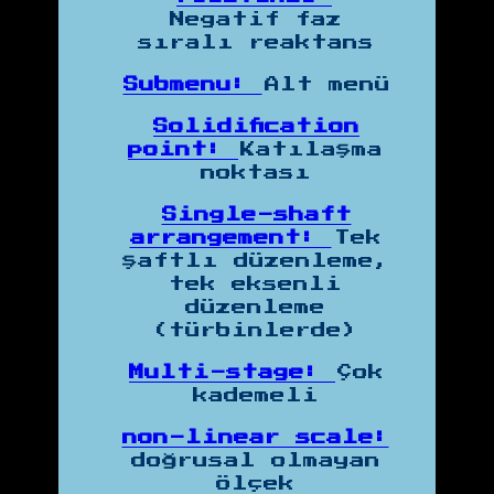
Negatif faz
sıralı reaktans
Submenu:
Alt menü
Solidification
point:
Katılaşma
noktası
Single-shaft
arrangement:
Tek
şaftlı düzenleme,
tek eksenli
düzenleme
(türbinlerde)
Multi-stage:
Çok
kademeli
non-linear scale:
doğrusal olmayan
ölçek