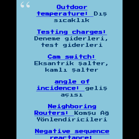
Outdoor
temperature:
Dış
sıcaklık
Testing charges:
Deneme giderleri,
test giderleri
Cam switch:
Eksantrik şalter,
kamlı şalter
angle of
incidence:
geliş
açısı
Neighboring
Routers:
Komşu Ağ
Yönlendiricileri
Negative sequence
reactance: