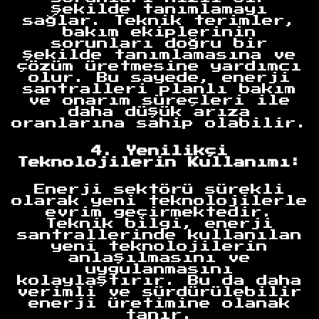
şekilde tanımlamayı
sağlar. Teknik terimler,
bakım ekiplerinin
sorunları doğru bir
şekilde tanımlamasına ve
çözüm üretmesine yardımcı
olur. Bu sayede, enerji
santralleri planlı bakım
ve onarım süreçleri ile
daha düşük arıza
oranlarına sahip olabilir.
4. Yenilikçi
Teknolojilerin Kullanımı:
Enerji sektörü sürekli
olarak yeni teknolojilerle
evrim geçirmektedir.
Teknik bilgi, enerji
santrallerinde kullanılan
yeni teknolojilerin
anlaşılmasını ve
uygulanmasını
kolaylaştırır. Bu da daha
verimli ve sürdürülebilir
enerji üretimine olanak
tanır.