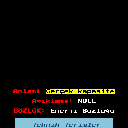
Anlam:
Gerçek kapasite
Açıklama:
NULL
SÖZLÜK:
Enerji Sözlüğü
Teknik Terimler