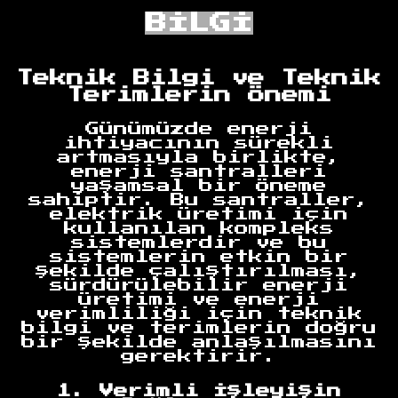
BİLGİ
Teknik Bilgi ve Teknik
Terimlerin Önemi
Günümüzde enerji
ihtiyacının sürekli
artmasıyla birlikte,
enerji santralleri
yaşamsal bir öneme
sahiptir. Bu santraller,
elektrik üretimi için
kullanılan kompleks
sistemlerdir ve bu
sistemlerin etkin bir
şekilde çalıştırılması,
sürdürülebilir enerji
üretimi ve enerji
verimliliği için teknik
bilgi ve terimlerin doğru
bir şekilde anlaşılmasını
gerektirir.
1. Verimli İşleyişin