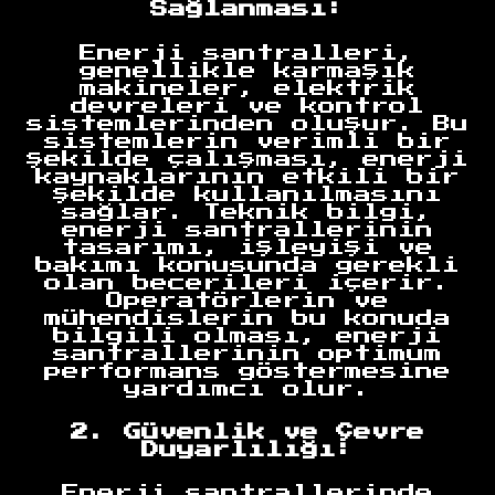
Sağlanması:
Enerji santralleri,
genellikle karmaşık
makineler, elektrik
devreleri ve kontrol
sistemlerinden oluşur. Bu
sistemlerin verimli bir
şekilde çalışması, enerji
kaynaklarının etkili bir
şekilde kullanılmasını
sağlar. Teknik bilgi,
enerji santrallerinin
tasarımı, işleyişi ve
bakımı konusunda gerekli
olan becerileri içerir.
Operatörlerin ve
mühendislerin bu konuda
bilgili olması, enerji
santrallerinin optimum
performans göstermesine
yardımcı olur.
2. Güvenlik ve Çevre
Duyarlılığı:
Enerji santrallerinde