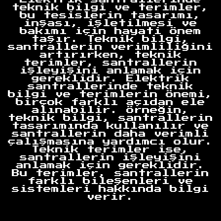
teknik bilgi ve terimler,
bu tesislerin tasarımı,
inşası, işletilmesi ve
bakımı için hayati önem
taşır. Teknik bilgi,
santrallerin verimliliğini
artırırken, teknik
terimler, santrallerin
işleyişini anlamak için
gereklidir. Elektrik
santrallerinde teknik
bilgi ve terimlerin önemi,
birçok farklı açıdan ele
alınabilir. Örneğin,
teknik bilgi, santrallerin
tasarımında kullanılır ve
santrallerin daha verimli
çalışmasına yardımcı olur.
Teknik terimler ise,
santrallerin işleyişini
anlamak için gereklidir.
Bu terimler, santrallerin
farklı bileşenleri ve
sistemleri hakkında bilgi
verir.